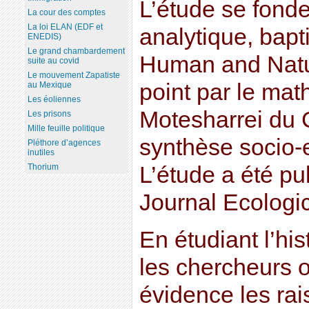
L’étude se fonde
La cour des comptes
La loi ELAN (EDF et
analytique, bap
ENEDIS)
Le grand chambardement
Human and Natu
suite au covid
Le mouvement Zapatiste
point par le ma
au Mexique
Les éoliennes
Motesharrei du 
Les prisons
Mille feuille politique
synthèse socio-
Pléthore d’agences
inutiles
L’étude a été pu
Thorium
Journal Ecologi
En étudiant l’his
les chercheurs o
évidence les rai