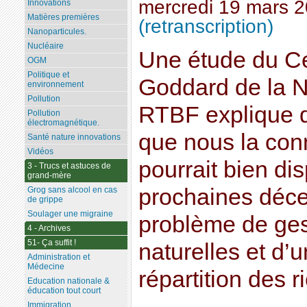
mercredi 19 mars 
Innovations
Matières premières
(retranscription)
Nanoparticules.
Nucléaire
Une étude du Ce
OGM
Politique et
Goddard de la N
environnement
Pollution
RTBF explique qu
Pollution
électromagnétique.
que nous la con
Santé nature innovations
Vidéos
pourrait bien di
3 - Trucs et astuces de
grand-mère
prochaines déce
Grog sans alcool en cas
de grippe
Soulager une migraine
problème de ges
4 - Archives
51- Ça suffit !
naturelles et d
Administration et
Médecine
répartition des 
Education nationale &
éducation tout court
Immigration