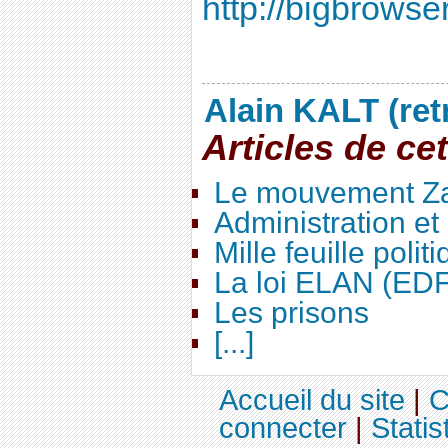
http://bigbrowser
Alain KALT (ret
Articles de ce
Le mouvement Za
Administration e
Mille feuille polit
La loi ELAN (ED
Les prisons
[...]
Accueil du site
|
C
connecter
|
Statis