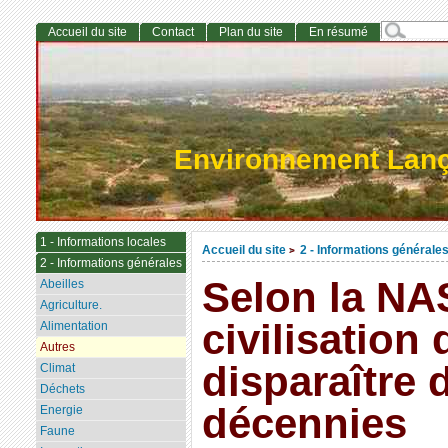
Accueil du site
Contact
Plan du site
En résumé
Environnement Lan
1 - Informations locales
Accueil du site
2 - Informations générale
>
2 - Informations générales
Selon la NA
Abeilles
Agriculture.
civilisation 
Alimentation
Autres
disparaître
Climat
Déchets
décennies
Energie
Faune