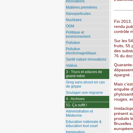
Innovations
Matières premières
Nanoparticules.
Nucléaire
Fin 2013, 
OGM
rendu publ
contrôle m
Politique et
environnement
Sur les 54
Pollution
fruits, 55
Pollution
des substa
électromagnétique.
76 du doc
Santé nature innovations
Quarante-e
Vidéos
dépassent 
3 - Trucs et astuces de
épargné :
grand-mère
Grog sans alcool en cas
Mais c’est
de grippe
enquête d
Soulager une migraine
phytosanit
4 - Archives
rouges, es
51- Ça suffit !
Imidaclopr
Administration et
présent su
Médecine
produits l
Education nationale &
Bruxelles.
éducation tout court
européenn
Immigration