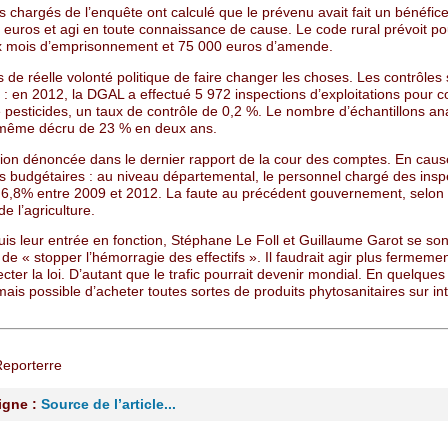
 chargés de l’enquête ont calculé que le prévenu avait fait un bénéfic
 euros et agi en toute connaissance de cause. Le code rural prévoit po
ix mois d’emprisonnement et 75 000 euros d’amende.
as de réelle volonté politique de faire changer les choses. Les contrôles
 en 2012, la DGAL a effectué 5 972 inspections d’exploitations pour c
 pesticides, un taux de contrôle de 0,2 %. Le nombre d’échantillons an
 même décru de 23 % en deux ans.
tion dénoncée dans le dernier rapport de la cour des comptes. En caus
es budgétaires : au niveau départemental, le personnel chargé des insp
 6,8% entre 2009 et 2012. La faute au précédent gouvernement, selon 
de l’agriculture.
is leur entrée en fonction, Stéphane Le Foll et Guillaume Garot se son
de « stopper l’hémorragie des effectifs ». Il faudrait agir plus fermeme
ecter la loi. D’autant que le trafic pourrait devenir mondial. En quelques c
ais possible d’acheter toutes sortes de produits phytosanitaires sur int
Reporterre
ligne :
Source de l’article...