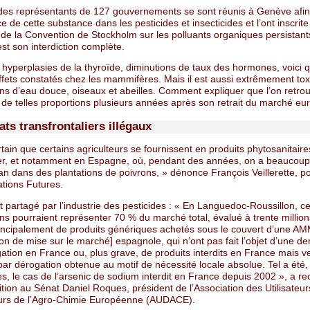
des représentants de 127 gouvernements se sont réunis à Genève afin 
e de cette substance dans les pesticides et insecticides et l’ont inscrite
e de la Convention de Stockholm sur les polluants organiques persistan
 est son interdiction complète.
s, hyperplasies de la thyroïde, diminutions de taux des hormones, voici 
ffets constatés chez les mammifères. Mais il est aussi extrêmement to
ons d’eau douce, oiseaux et abeilles. Comment expliquer que l’on retro
 de telles proportions plusieurs années après son retrait du marché e
ts transfrontaliers illégaux
ertain que certains agriculteurs se fournissent en produits phytosanitaires
ger, et notamment en Espagne, où, pendant des années, on a beaucoup 
an dans des plantations de poivrons, » dénonce François Veillerette, po
tions Futures.
 partagé par l’industrie des pesticides : « En Languedoc-Roussillon, c
ns pourraient représenter 70 % du marché total, évalué à trente million
 principalement de produits génériques achetés sous le couvert d’une A
ion de mise sur le marché] espagnole, qui n’ont pas fait l’objet d’une 
ation en France ou, plus grave, de produits interdits en France mais 
ar dérogation obtenue au motif de nécessité locale absolue. Tel a été
, le cas de l’arsenic de sodium interdit en France depuis 2002 », a re
tion au Sénat Daniel Roques, président de l’Association des Utilisateur
eurs de l’Agro-Chimie Européenne (AUDACE).