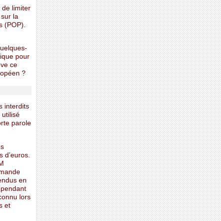
de limiter
 sur la
ts (POP).
quelques-
xique pour
uve ce
uropéen ?
 interdits
utilisé
rte parole
es
s d’euros.
MM
demande
vendus en
, pendant
connu lors
s et