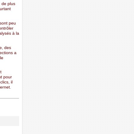
e de plus
urtant
 sont peu
ontrôler
alysés à la
e, des
ections a
le
t
nt pour
lics, il
ernet.