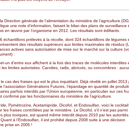
la Direction générale de l’alimentation du ministère de l’agriculture (D
ique une note d’information, faisant le bilan des plans de surveillance 
is en œuvre par l’organisme en 2012. Les résultats sont édifiants.
6 échantillons prélevés à la récolte, dont 324 échantillons de légumes 
 présentent des résultats supérieurs aux limites maximales de résidus 
nces actives sans autorisation de mise sur le marché sur la culture (v
ument) :
t-un d’entre eux affichent à la fois des traces de molécules interdites 
les limites autorisées. Carottes, radis, abricots, ou concombres : aucu
 le cas des fraises qui est le plus inquiétant. Déjà révélé en juillet 2013
e l’association Générations Futures, l’épandage en quantité de produit
aires parfois interdits par l’Union européenne, en particulier sur ces fru
t confirmé par les fonctionnaires du ministère de l’agriculture.
ide, Pymétrozine, Acetamipride, Dicofol, et Endosulfan, voici le cocktail
r les fraises contrôlées par le ministère. Le Dicofol, s’il n’est pas parmi
es plus toxiques, est quand même interdit depuis 2010 par les autorités
 Quant à l’Endosulfan, il est prohibé depuis 2008 suite à une décision
e prise en 2005 !