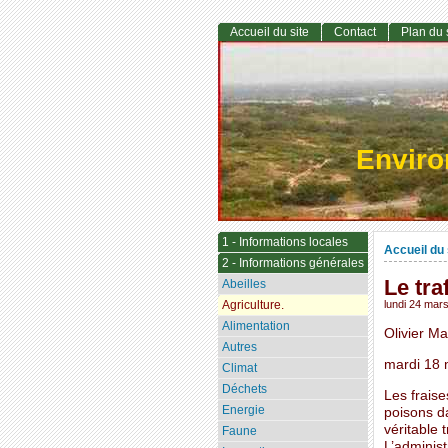
Accueil du site
Contact
Plan du 
Envir
1 - Informations locales
Accueil du 
2 - Informations générales
Le tra
Abeilles
Agriculture.
lundi 24 mar
Alimentation
Olivier Ma
Autres
mardi 18 
Climat
Déchets
Les fraise
Energie
poisons da
véritable 
Faune
L’administ