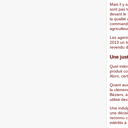
Mais il y 
sont pas t
devant le 
la qualit
commandes
agriculteu
Les agents
2013 un tr
revendu d
Une jus
Quel intér
produit co
Alors, cer
Quant aux 
la clémenc
Béziers, 
utilisé des
Une indul
une décisi
reconnu c
intérêts à