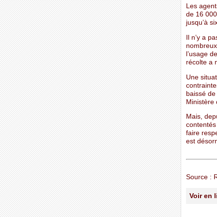
Les agents
de 16 000
jusqu’à s
Il n’y a p
nombreux :
l’usage de
récolte a
Une situa
contraint
baissé de
Ministère 
Mais, depu
contentés 
faire resp
est désorm
Source : 
Voir en 