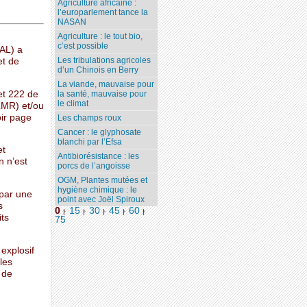
Agriculture africaine :
l’europarlement tance la
NASAN
Agriculture : le tout bio,
c’est possible
GAL) a
Les tribulations agricoles
et de
d’un Chinois en Berry
La viande, mauvaise pour
et 222 de
la santé, mauvaise pour
le climat
(LMR) et/ou
oir page
Les champs roux
Cancer : le glyphosate
blanchi par l’Efsa
et
Antibiorésistance : les
n n’est
porcs de l’angoisse
OGM, Plantes mutées et
hygiène chimique : le
 par une
point avec Joël Spiroux
s
0
15
30
45
60
|
|
|
|
|
its
75
 explosif
 les
 de