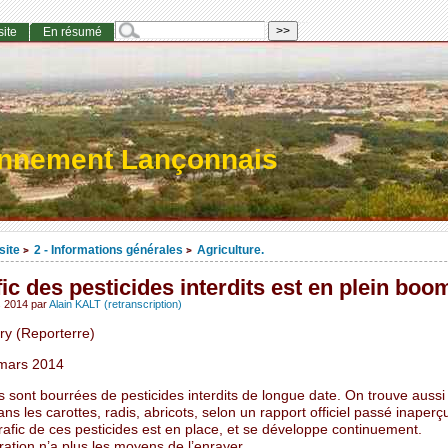
site
En résumé
onnement Lançonnais
site
2 - Informations générales
Agriculture.
>
>
fic des pesticides interdits est en plein boo
s 2014
par
Alain KALT (retranscription)
ry (Reporterre)
mars 2014
s sont bourrées de pesticides interdits de longue date. On trouve aussi
ns les carottes, radis, abricots, selon un rapport officiel passé inaperç
trafic de ces pesticides est en place, et se développe continuement.
ration n’a plus les moyens de l’enrayer.