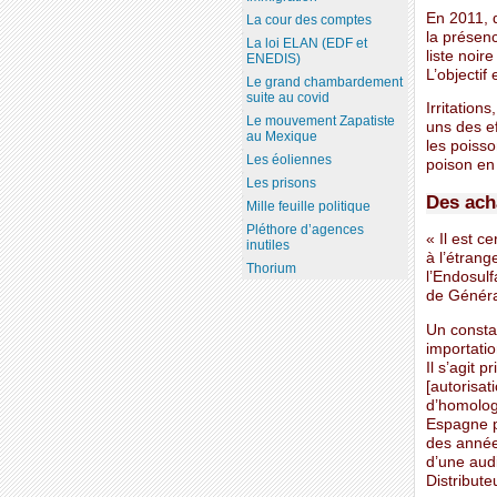
En 2011, 
La cour des comptes
la présenc
La loi ELAN (EDF et
liste noir
ENEDIS)
L’objectif
Le grand chambardement
suite au covid
Irritation
Le mouvement Zapatiste
uns des e
au Mexique
les poiss
Les éoliennes
poison en
Les prisons
Des acha
Mille feuille politique
Pléthore d’agences
« Il est c
inutiles
à l’étran
Thorium
l’Endosulf
de Généra
Un constat
importatio
Il s’agit
[autorisat
d’homolog
Espagne p
des années
d’une audi
Distribut