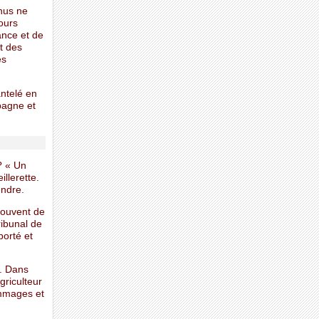
enus ne
jours
ance et de
t des
es
antelé en
pagne et
? « Un
illerette.
endre.
 souvent de
ribunal de
porté et
s. Dans
griculteur
ommages et