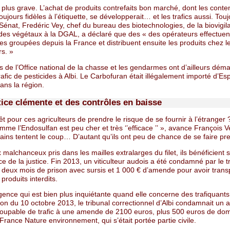
a plus grave. L’achat de produits contrefaits bon marché, dont les cont
oujours fidèles à l’étiquette, se développerait… et les trafics aussi. Tou
Sénat, Fredéric Vey, chef du bureau des biotechnologies, de la biovigil
é des végétaux à la DGAL, a déclaré que des « des opérateurs effectuen
 groupées depuis la France et distribuent ensuite les produits chez l
rs. »
 de l’Office national de la chasse et les gendarmes ont d’ailleurs dém
afic de pesticides à Albi. Le Carbofuran était illégalement importé d’Es
ans la région.
tice clémente et des contrôles en baisse
êt pour ces agriculteurs de prendre le risque de se fournir à l’étranger 
mme l’Endosulfan est peu cher et très ‘’efficace ’’ », avance François Ve
tains tentent le coup… D’autant qu’ils ont peu de chance de se faire pr
malchanceux pris dans les mailles extralarges du filet, ils bénéficient
e de la justice. Fin 2013, un viticulteur audois a été condamné par le t
à deux mois de prison avec sursis et 1 000 € d’amende pour avoir trans
 produits interdits.
gence qui est bien plus inquiétante quand elle concerne des trafiquant
on du 10 octobre 2013, le tribunal correctionnel d’Albi condamnait un a
oupable de trafic à une amende de 2100 euros, plus 500 euros de d
 France Nature environnement, qui s’était portée partie civile.