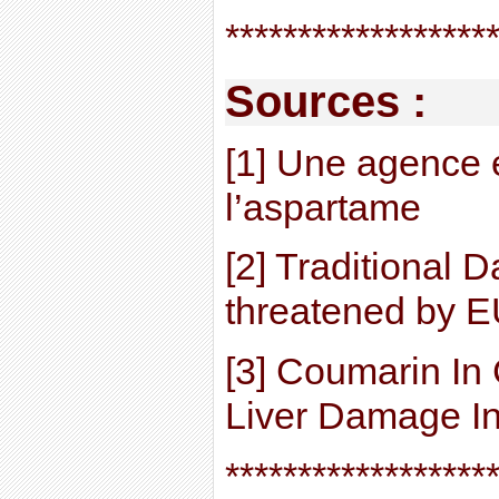
******************
Sources :
[1] Une agence 
l’aspartame
[2] Traditional D
threatened by 
[3] Coumarin I
Liver Damage I
******************