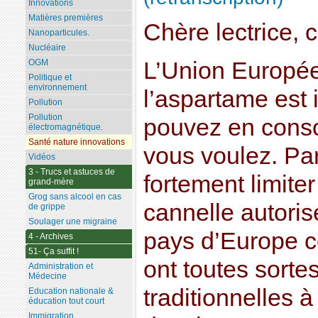
Innovations
Matières premières
Chère lectrice, c
Nanoparticules.
Nucléaire
L’Union Europé
OGM
Politique et
environnement
l’aspartame est i
Pollution
Pollution
pouvez en cons
électromagnétique.
Santé nature innovations
vous voulez. Par
Vidéos
3 - Trucs et astuces de
fortement limiter
grand-mère
Grog sans alcool en cas
cannelle autoris
de grippe
Soulager une migraine
pays d’Europe c
4 - Archives
51- Ça suffit !
ont toutes sorte
Administration et
Médecine
traditionnelles à
Education nationale &
éducation tout court
Immigration