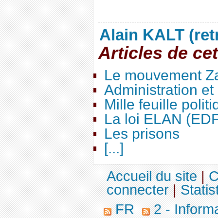
Alain KALT (ret
Articles de ce
Le mouvement Za
Administration e
Mille feuille polit
La loi ELAN (ED
Les prisons
[...]
Accueil du site
|
C
connecter
|
Statis
FR
2 - Inform