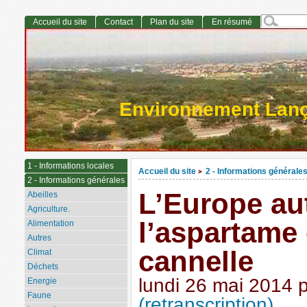
Accueil du site
Contact
Plan du site
En résumé
Environnement Lan
1 - Informations locales
Accueil du site
2 - Informations générale
>
2 - Informations générales
L’Europe au
Abeilles
Agriculture.
l’aspartame e
Alimentation
Autres
cannelle
Climat
Déchets
lundi 26 mai 2014
Energie
Faune
(retranscription)