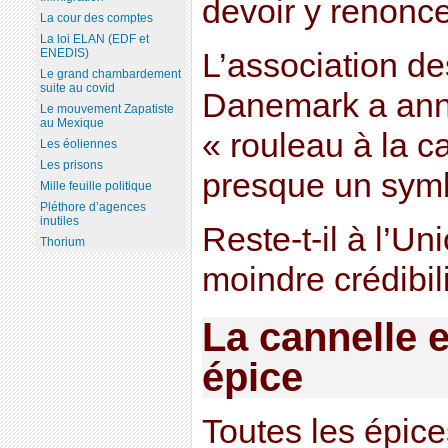
devoir y renonce
La cour des comptes
La loi ELAN (EDF et
ENEDIS)
L’association d
Le grand chambardement
suite au covid
Danemark a anno
Le mouvement Zapatiste
au Mexique
« rouleau à la ca
Les éoliennes
Les prisons
presque un symbo
Mille feuille politique
Pléthore d’agences
inutiles
Reste-t-il à l’U
Thorium
moindre crédibil
La cannelle 
épice
Toutes les épic