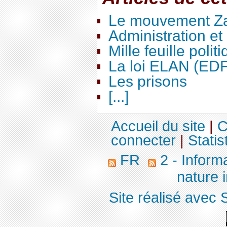
Le mouvement Za
Administration e
Mille feuille polit
La loi ELAN (ED
Les prisons
[...]
Accueil du site
|
C
connecter
|
Statis
FR
2 - Inform
nature 
Site réalisé avec 