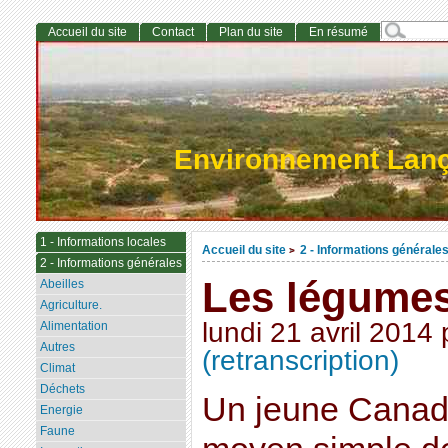
Accueil du site
Contact
Plan du site
En résumé
Environnement Lan
1 - Informations locales
Accueil du site
2 - Informations générale
>
2 - Informations générales
Les légumes
Abeilles
Agriculture.
lundi 21 avril 2014
Alimentation
Autres
(retranscription)
Climat
Déchets
Un jeune Canadi
Energie
Faune