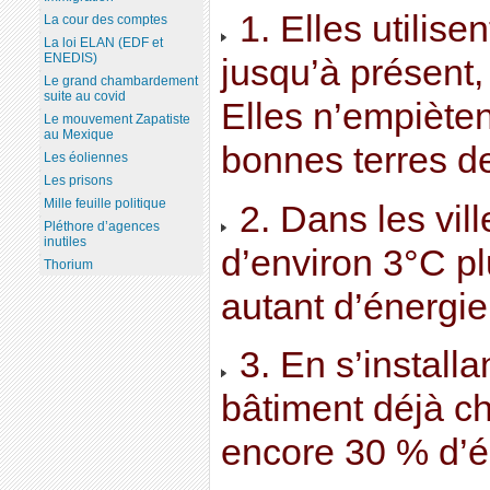
1. Elles utilise
La cour des comptes
La loi ELAN (EDF et
ENEDIS)
jusqu’à présent, 
Le grand chambardement
suite au covid
Elles n’empièten
Le mouvement Zapatiste
au Mexique
bonnes terres 
Les éoliennes
Les prisons
Mille feuille politique
2. Dans les vill
Pléthore d’agences
inutiles
d’environ 3°C pl
Thorium
autant d’énergi
3. En s’installan
bâtiment déjà c
encore 30 % d’é