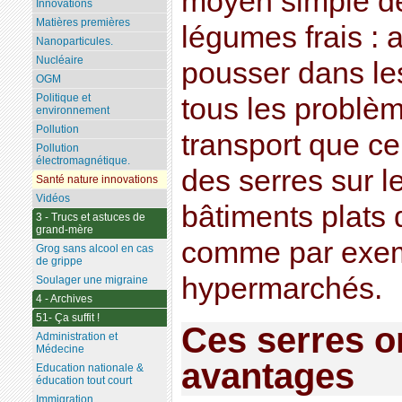
moyen simple de
Innovations
Matières premières
légumes frais : a
Nanoparticules.
Nucléaire
pousser dans l
OGM
Politique et
tous les problè
environnement
Pollution
transport que cel
Pollution
électromagnétique.
des serres sur l
Santé nature innovations
Vidéos
bâtiments plats d
3 - Trucs et astuces de
grand-mère
comme par exem
Grog sans alcool en cas
de grippe
hypermarchés.
Soulager une migraine
4 - Archives
51- Ça suffit !
Ces serres o
Administration et
Médecine
avantages
Education nationale &
éducation tout court
Immigration