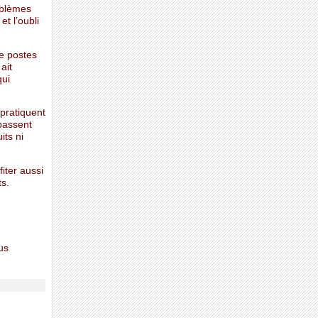
oblèmes
t l’oubli
de postes
ait
qui
pratiquent
 passent
its ni
fiter aussi
s.
us