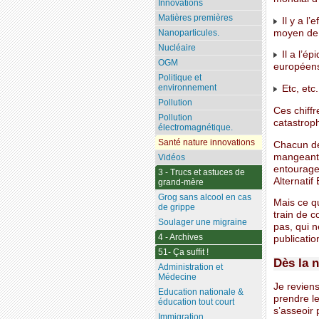
Innovations
Matières premières
Il y a l
moyen de 
Nanoparticules.
Nucléaire
Il a l’é
OGM
européens,
Politique et
environnement
Etc, etc.
Pollution
Ces chiffr
Pollution
catastroph
électromagnétique.
Santé nature innovations
Chacun de 
mangeant m
Vidéos
entourage
3 - Trucs et astuces de
Alternatif
grand-mère
Grog sans alcool en cas
Mais ce q
de grippe
train de 
Soulager une migraine
pas, qui 
4 - Archives
publicatio
51- Ça suffit !
Dès la n
Administration et
Médecine
Je revien
Education nationale &
prendre le
éducation tout court
s’asseoir
Immigration