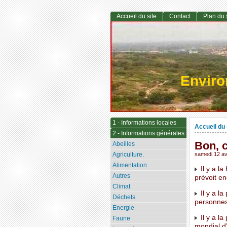
Accueil du site
Contact
Plan du 
Envir
1 - Informations locales
Accueil du 
2 - Informations générales
Bon, c
Abeilles
Agriculture.
samedi 12 av
Alimentation
Il y a l
Autres
prévoit e
Climat
Il y a la
Déchets
personnes
Energie
Il y a la
Faune
mondial d’