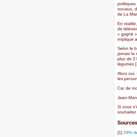
politiques
sociaux, d
de La Mars
En réalité
de télévis
« gagné »,
implique 
Selon le 
jamais la 
plus de 3 
légumes [3
Alors oui,
les perso
Car de mo
Jean-Mar
Si vous n
souhaitez 
Sources
[1]
29% de