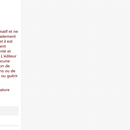
matif et ne
raitement
t il est
ent
nté et
 L’éditeur
aucune
ion de
ons ou de
 ou guérir
Nature