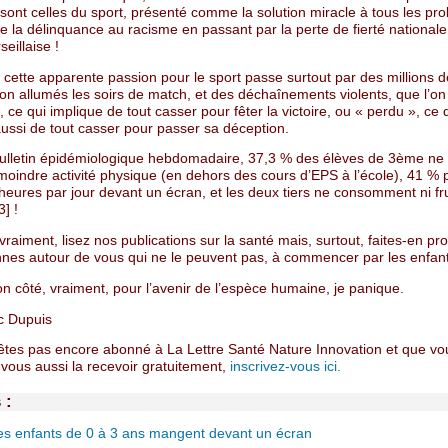
 sont celles du sport, présenté comme la solution miracle à tous les pr
e la délinquance au racisme en passant par la perte de fierté nationale e
eillaise !
, cette apparente passion pour le sport passe surtout par des millions 
ion allumés les soirs de match, et des déchaînements violents, que l’on 
 ce qui implique de tout casser pour fêter la victoire, ou « perdu », ce 
aussi de tout casser pour passer sa déception.
bulletin épidémiologique hebdomadaire, 37,3 % des élèves de 3ème ne 
moindre activité physique (en dehors des cours d’EPS à l’école), 41 %
heures par jour devant un écran, et les deux tiers ne consomment ni fru
] !
 vraiment, lisez nos publications sur la santé mais, surtout, faites-en pro
nnes autour de vous qui ne le peuvent pas, à commencer par les enfant
n côté, vraiment, pour l’avenir de l’espèce humaine, je panique.
c Dupuis
’êtes pas encore abonné à La Lettre Santé Nature Innovation et que vo
vous aussi la recevoir gratuitement,
inscrivez-vous ici.
 :
s enfants de 0 à 3 ans mangent devant un écran