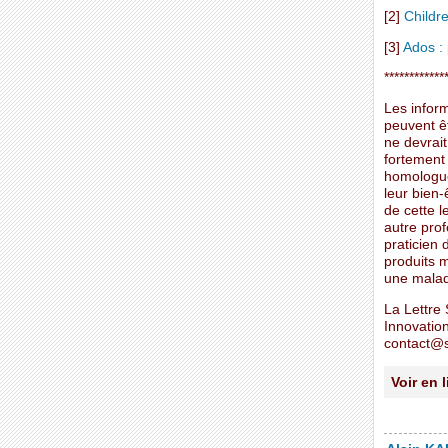
[2]
Childre
[3]
Ados : 
************
Les inform
peuvent ê
ne devrait
fortement
homologués
leur bien-
de cette l
autre prof
praticien
produits m
une malad
La Lettre 
Innovatio
contact@s
Voir en 