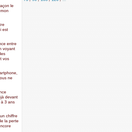
façon le
u mon
tre
i est
nce entre
en voyant
des
et vos
martphone,
vous ne
ance
jà devant
 à 3 ans
un chiffre
e la perte
encore