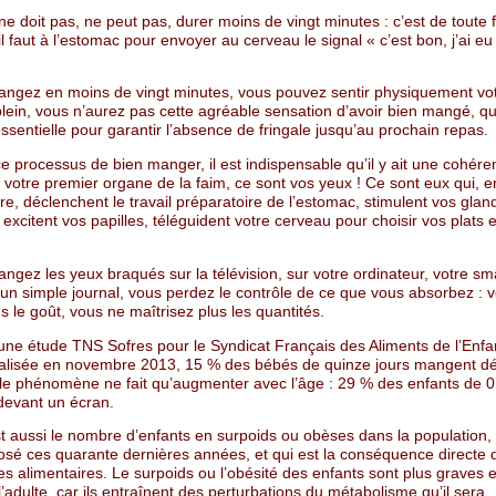
e doit pas, ne peut pas, durer moins de vingt minutes : c’est de toute 
l faut à l’estomac pour envoyer au cerveau le signal « c’est bon, j’ai e
angez en moins de vingt minutes, vous pouvez sentir physiquement vo
lein, vous n’aurez pas cette agréable sensation d’avoir bien mangé, qu
ssentielle pour garantir l’absence de fringale jusqu’au prochain repas.
e processus de bien manger, il est indispensable qu’il y ait une cohére
 votre premier organe de la faim, ce sont vos yeux ! Ce sont eux qui, 
ure, déclenchent le travail préparatoire de l’estomac, stimulent vos glan
, excitent vos papilles, téléguident votre cerveau pour choisir vos plats 
ngez les yeux braqués sur la télévision, sur votre ordinateur, votre s
n simple journal, vous perdez le contrôle de ce que vous absorbez : 
s le goût, vous ne maîtrisez plus les quantités.
 une étude TNS Sofres pour le Syndicat Français des Aliments de l’Enf
alisée en novembre 2013, 15 % des bébés de quinze jours mangent dé
t le phénomène ne fait qu’augmenter avec l’âge : 29 % des enfants de 0
evant un écran.
t aussi le nombre d’enfants en surpoids ou obèses dans la population, 
osé ces quarante dernières années, et qui est la conséquence directe d
s alimentaires. Le surpoids ou l’obésité des enfants sont plus graves 
’adulte, car ils entraînent des perturbations du métabolisme qu’il sera