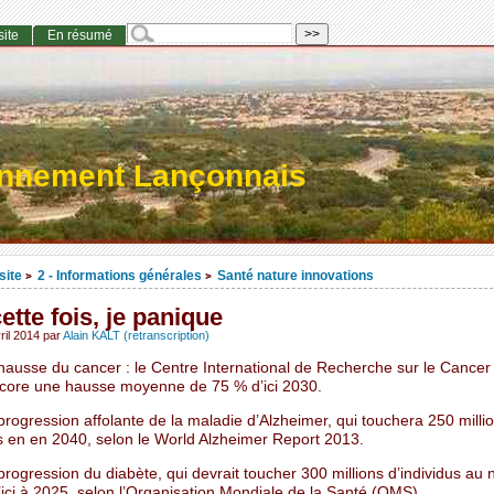
site
En résumé
onnement Lançonnais
site
2 - Informations générales
Santé nature innovations
>
>
ette fois, je panique
ril 2014
par
Alain KALT (retranscription)
a hausse du cancer : le Centre International de Recherche sur le Cance
ncore une hausse moyenne de 75 % d’ici 2030.
 progression affolante de la maladie d’Alzheimer, qui touchera 250 milli
 en en 2040, selon le World Alzheimer Report 2013.
 progression du diabète, qui devrait toucher 300 millions d’individus au 
ici à 2025, selon l’Organisation Mondiale de la Santé (OMS).