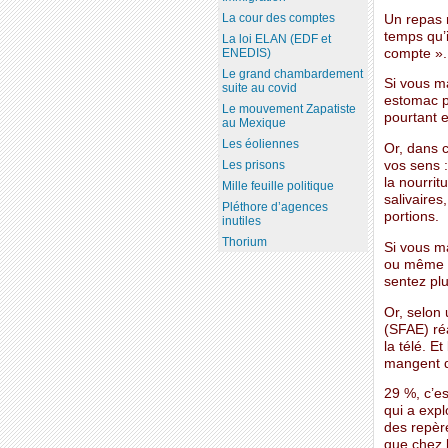
La cour des comptes
Un repas n
temps qu’i
La loi ELAN (EDF et
compte ».
ENEDIS)
Le grand chambardement
Si vous m
suite au covid
estomac p
Le mouvement Zapatiste
pourtant e
au Mexique
Les éoliennes
Or, dans c
vos sens :
Les prisons
la nourrit
Mille feuille politique
salivaires
Pléthore d’agences
portions.
inutiles
Thorium
Si vous ma
ou même u
sentez plu
Or, selon
(SFAE) ré
la télé. E
mangent d
29 %, c’es
qui a expl
des repère
que chez l