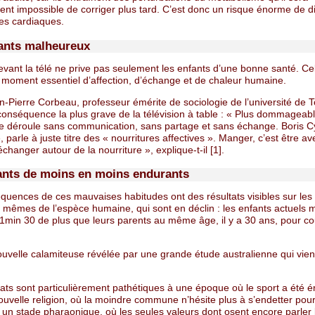
ent impossible de corriger plus tard. C’est donc un risque énorme de d
es cardiaques.
ants malheureux
vant la télé ne prive pas seulement les enfants d’une bonne santé. Cel
n moment essentiel d’affection, d’échange et de chaleur humaine.
-Pierre Corbeau, professeur émérite de sociologie de l’université de To
onséquence la plus grave de la télévision à table : « Plus dommageab
se déroule sans communication, sans partage et sans échange. Boris Cyr
, parle à juste titre des « nourritures affectives ». Manger, c’est être av
échanger autour de la nourriture », explique-t-il [1].
ants de moins en moins endurants
quences de ces mauvaises habitudes ont des résultats visibles sur les
 mêmes de l’espèce humaine, qui sont en déclin : les enfants actuels 
min 30 de plus que leurs parents au même âge, il y a 30 ans, pour cou
ouvelle calamiteuse révélée par une grande étude australienne qui vient
ats sont particulièrement pathétiques à une époque où le sport a été é
ouvelle religion, où la moindre commune n’hésite plus à s’endetter pou
 un stade pharaonique, où les seules valeurs dont osent encore parler 