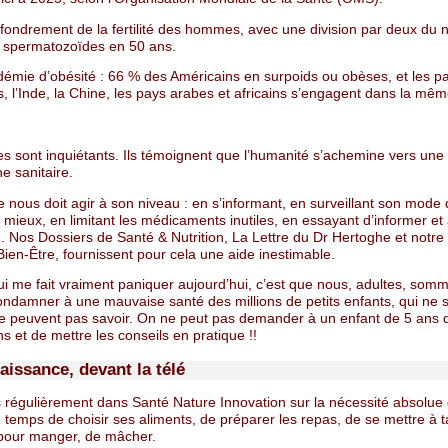
’effondrement de la fertilité des hommes, avec une division par deux du
spermatozoïdes en 50 ans.
pidémie d’obésité : 66 % des Américains en surpoids ou obèses, et les p
 l’Inde, la Chine, les pays arabes et africains s’engagent dans la mêm
es sont inquiétants. Ils témoignent que l’humanité s’achemine vers une
e sanitaire.
nous doit agir à son niveau : en s’informant, en surveillant son mode 
ieux, en limitant les médicaments inutiles, en essayant d’informer et
. Nos Dossiers de Santé & Nutrition, La Lettre du Dr Hertoghe et notr
 Bien-Être, fournissent pour cela une aide inestimable.
ui me fait vraiment paniquer aujourd’hui, c’est que nous, adultes, som
condamner à une mauvaise santé des millions de petits enfants, qui ne 
ne peuvent pas savoir. On ne peut pas demander à un enfant de 5 ans d
ns et de mettre les conseils en pratique !!
aissance, devant la télé
s régulièrement dans Santé Nature Innovation sur la nécessité absolue
 temps de choisir ses aliments, de préparer les repas, de se mettre à t
 pour manger, de mâcher.