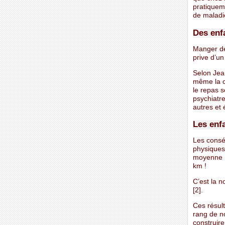
pratiquem
de maladi
Des enf
Manger de
prive d’u
Selon Jean
même la c
le repas 
psychiatre
autres et 
Les enf
Les consé
physiques
moyenne 1
km !
C’est la n
[2].
Ces résult
rang de n
construire