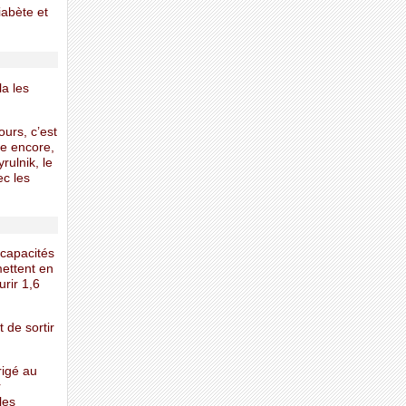
iabète et
a les
urs, c’est
le encore,
ulnik, le
ec les
 capacités
mettent en
rir 1,6
 de sortir
rigé au
r
les