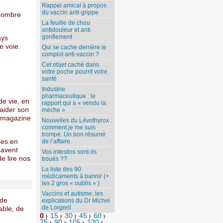
Rappel amical à propos
du vaccin anti-grippe
 nombre
La feuille de chou
antidouleur et anti
gonflement
ays
e voie.
Qui se cache derrière le
complot anti-vaccin ?
Cet objet caché dans
votre poche pourrit votre
santé
Industrie
pharmaceutique : le
de vie, en
rapport qui a « vendu la
 aider son
mèche »
e magazine
Nouvelles du Lévothyrox :
comment je me suis
trompé. Un bon résumé
mes en
de l’affaire.
savent
Vos intestins sont-ils
e lire nos
troués ??
La liste des 90
médicaments à bannir (+
les 2 gros « oublis » )
Vaccins et autisme, les
 de
explications du Dr Michel
de Lorgeril
able, de
0
15
30
45
60
|
|
|
|
|
75
90
105
120
...
|
|
|
|