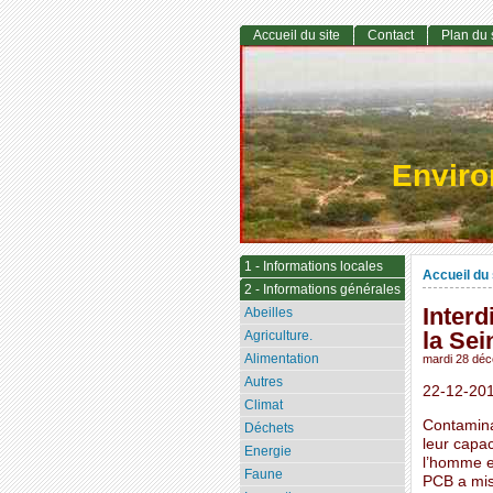
Accueil du site
Contact
Plan du 
Envir
1 - Informations locales
Accueil du 
2 - Informations générales
Inter
Abeilles
la Sei
Agriculture.
Alimentation
mardi 28 dé
Autres
22-12-20
Climat
Contamina
Déchets
leur capac
Energie
l’homme en
Faune
PCB a mis 