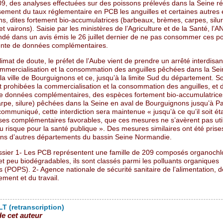
09, des analyses effectuées sur des poissons prélevés dans la Seine ré
ement du taux réglementaire en PCB les anguilles et certaines autres
s, dites fortement bio-accumulatrices (barbeaux, brèmes, carpes, silur
t vairons). Saisie par les ministères de l’Agriculture et de la Santé, l’
é dans un avis émis le 26 juillet dernier de ne pas consommer ces p
tente de données complémentaires.
imat de doute, le préfet de l’Aube vient de prendre un arrêté interdisan
commercialisation et la consommation des anguilles pêchées dans la Se
a ville de Bourguignons et ce, jusqu’à la limite Sud du département. S
 prohibées la commercialisation et la consommation des anguilles, et 
 de données complémentaires, des espèces fortement bio-accumulatric
arpe, silure) pêchées dans la Seine en aval de Bourguignons jusqu’à Pa
communiqué, cette interdiction sera maintenue « jusqu’à ce qu’il soit éta
ses complémentaires favorables, que ces mesures ne s’avèrent pas util
u risque pour la santé publique ». Des mesures similaires ont été prise
ans d’autres départements du bassin Seine Normandie.
ssier 1- Les PCB représentent une famille de 209 composés organochl
et peu biodégradables, ils sont classés parmi les polluants organiques
s (POPS). 2- Agence nationale de sécurité sanitaire de l’alimentation, d
ement et du travail.
T (retranscription)
de cet auteur