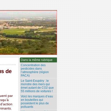
Dans la même rubrique
Concentration des
pesticides dans
us de
l’atmosphère (région
PACA)
Le Saint-Exupéry : le
monstre des mers qui
émet autant de CO2 que
55 millions de voitures !
uent par
Voici les marques d’eau
usqu’à
en bouteilles qui
possèdent le plus de
 d’action
polluants
minants.