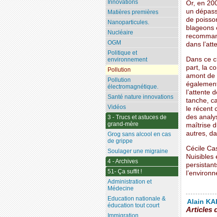
Innovations
Or, en 20
un dépass
Matières premières
de poisson
Nanoparticules.
blageons e
Nucléaire
recommand
OGM
dans l’at
Politique et
Dans ce cl
environnement
part, la 
Pollution
amont de l
Pollution
également
électromagnétique.
l’attente
Santé nature innovations
tanche, c
Vidéos
le récent 
des analy
3 - Trucs et astuces de
grand-mère
maîtrise d
autres, d
Grog sans alcool en cas
de grippe
Cécile Ca
Soulager une migraine
Nuisibles 
4 - Archives
persistant
51- Ça suffit !
l’environn
Administration et
Médecine
Education nationale &
Alain KAL
éducation tout court
Articles 
Immigration