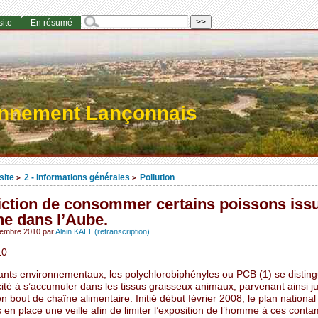
site
En résumé
onnement Lançonnais
site
2 - Informations générales
Pollution
>
>
diction de consommer certains poissons iss
ne dans l’Aube.
cembre 2010
par
Alain KALT (retranscription)
10
nts environnementaux, les polychlorobiphényles ou PCB (1) se disting
ité à s’accumuler dans les tissus graisseux animaux, parvenant ainsi j
 bout de chaîne alimentaire. Initié début février 2008, le plan national
en place une veille afin de limiter l’exposition de l’homme à ces conta