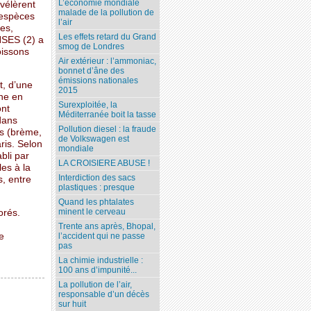
L’économie mondiale
vélèrent
malade de la pollution de
 espèces
l’air
es,
Les effets retard du Grand
ANSES (2) a
smog de Londres
oissons
Air extérieur : l’ammoniac,
bonnet d’âne des
émissions nationales
t, d’une
2015
ine en
Surexploitée, la
ont
Méditerranée boit la tasse
dans
Pollution diesel : la fraude
es (brème,
de Volkswagen est
ris. Selon
mondiale
bli par
LA CROISIERE ABUSE !
es à la
Interdiction des sacs
s, entre
plastiques : presque
Quand les phtalates
minent le cerveau
orés.
Trente ans après, Bhopal,
e
l’accident qui ne passe
pas
La chimie industrielle :
100 ans d’impunité...
La pollution de l’air,
responsable d’un décès
sur huit