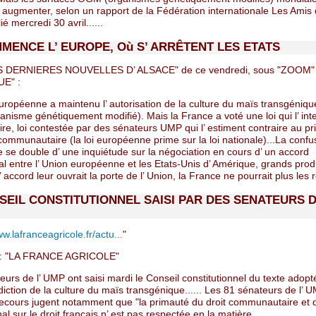
 augmenter, selon un rapport de la Fédération internationale Les Amis 
ié mercredi 30 avril......
MENCE L’ EUROPE, Où S’ ARRÊTENT LES ETATS
S DERNIERES NOUVELLES D’ ALSACE" de ce vendredi, sous "ZOOM" 
UE" :
uropéenne a maintenu l’ autorisation de la culture du maïs transgéniqu
isme génétiquement modifié). Mais la France a voté une loi qui l’ inte
oire, loi contestée par des sénateurs UMP qui l’ estiment contraire au pr
ommunautaire (la loi européenne prime sur la loi nationale)...La confu
e se double d’ une inquiétude sur la négociation en cours d’ un accord
l entre l’ Union européenne et les Etats-Unis d’ Amérique, grands prod
’ accord leur ouvrait la porte de l’ Union, la France ne pourrait plus les 
SEIL CONSTITUTIONNEL SAISI PAR DES SENATEURS D
w.lafranceagricole.fr/actu...
"
: "LA FRANCE AGRICOLE"
urs de l’ UMP ont saisi mardi le Conseil constitutionnel du texte adopté 
erdiction de la culture du maïs transgénique...... Les 81 sénateurs de l’ 
recours jugent notamment que "la primauté du droit communautaire et d
nal sur le droit français n’ est pas respectée en la matière......