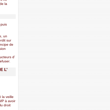
de la
puis
e, un
rdit sur
incipe de
sion
ucteurs d’
refuser.
E L’
la veille
UMP à avoir
u droit