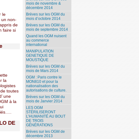
mois de novembre &
décembre 2014
 le
Brèves sur les OGM du
mois d’octobre 2014
r un non-
 appris de
Brèves sur les OGM du
mois de septembre 2014
 faire si
Quand les OGM nuisent
au commerce
international
e
MANIPULATION
GENETIQUE DE
MOUSTIQUE
Brèves sur les OGM du
mois de Mars 2014
ette
OGM : Paris contre le
r la
MON810 et pour la
ologistes
nationalisation des
autorisations de culture.
e de toutes
d’ une
Brèves sur les OGM du
mois de Janvier 2014
"OGM à la
ui
LES OGM
STÉRILISERONT
és.....
L’HUMANITÉ AU BOUT
DE TROIS
LO DE
GÉNÉRATIONS
Brèves sur les OGM de
décembre 2013