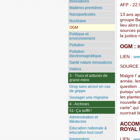
Innovations
AFP - 22.
Matières premières
13 ans apr
Nanoparticules.
groupe Ba
Nucléaire
lieu alors
OGM
sources pr
Politique et
la justice 
environnement
Pollution
OGM : m
Pollution
électromagnétique.
LIEN :
www
Santé nature innovations
SOURCE 
Vidéos
3 - Trucs et astuces de
Malgré l’
grand-mère
année, le
question .
Grog sans alcool en cas
de grippe
puisqu’ un
les plante
Soulager une migraine
nouvelle d
4 - Archives
carte" qui
51- Ça suffit !
ouvrirait 
Administration et
Médecine
ACCOMP
ROYAL 
Education nationale &
éducation tout court
LIEN :
ww
Immigration