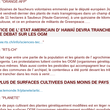
: "ORANGE-AFP"
 dizaines de faucheurs volontaires emmenés par le député européen J
hé vendredi dernier des plants de maïs transgéniques dans un champ d
e de 11 hectares à Saubeux (Haute-Garonne), à une quinzaine de kilom
ulouse, et ce en présence de militants de Greenpeace......
TICE DE L’ ETAT AMERICAIN D’ HAWAÏ DEVRA TRANCH
E DEBAT SUR LES OGM
w.rts.ch/info/sciences-tec...
"
 "RTS-CH"
ait rage entre une partie de la population et les géants de l’ agrochimie
ngenta. Les protestataires luttent contre les OGM (organismes généti
 eux-mêmes. Mais aussi contre les pesticides qui accompagnent leur cu
e des communes de l’ archipel, le contentieux a été porté devant les tr
t trancher dans les mois à venir......
PLUS DE SURFACES CULTIVEES DANS MOINS DE PAYS
.lemonde.fr/planete/artic...
 "PLANETE"
 de pays cultivant des plantes génétiquement modifiées est en léger r
Mais les surfaces OGM (organismes génétiquement modifiés) mondial