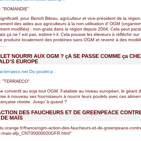
: "ROMANDIE"
gnificatif, pour Benoît Biteau, agriculteur et vice-président de la région,
nement des aides aux agriculteurs à la non-utilisation d’ OGM (organis
ment modifiés) ; non-grata dans la région depuis 2004. Cela peut paraî
is ça ne l’ est pas, estime-t-il. Cela pousse les éleveurs à réfléchir sur 
e produire localement des protéines sans OGM et revenir à des modèl
....
LET NOURRI AUX OGM ? çA SE PASSE COMME ça CHE
ALD’S EUROPE
.terraeco.net:Du-poulet-p...
: "TERRAECO"
se convertit au soja tout OGM. Fataliste au niveau européen, le géant d
ise à nouveau ses fournisseurs à nourrir leurs poulets avec ces alimen
rançaise résiste. Jusqu’ à quand ?
ACTION DES FAUCHEURS ET DE GREENPEACE CONTR
DE MAÏS
ctu.orange.fr/france/ogm-action-des-faucheurs-et-de-greenpeace-contr
-mais-afp_CNT00000020GFR.html"