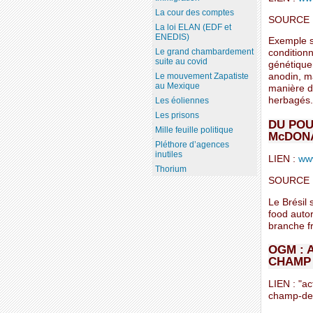
La cour des comptes
SOURCE 
La loi ELAN (EDF et
ENEDIS)
Exemple si
Le grand chambardement
condition
suite au covid
génétique
Le mouvement Zapatiste
anodin, ma
au Mexique
manière d
herbagés..
Les éoliennes
Les prisons
DU POU
Mille feuille politique
McDON
Pléthore d’agences
inutiles
LIEN :
www
Thorium
SOURCE 
Le Brésil 
food autor
branche f
OGM : 
CHAMP 
LIEN : "a
champ-de