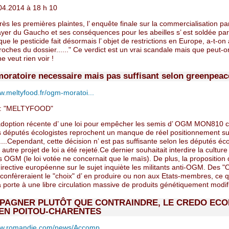
04.2014 à 18 h 10
ès les premières plaintes, l’ enquête finale sur la commercialisation par
yer du Gaucho et ses conséquences pour les abeilles s’ est soldée pa
 que le pesticide fait désormais l’ objet de restrictions en Europe, a-t-on
oches du dossier......" Ce verdict est un vrai scandale mais que peut-on
ne veut rien voir !
oratoire necessaire mais pas suffisant selon greenpeac
.meltyfood.fr/ogm-moratoi...
: "MELTYFOOD"
 adoption récente d’ une loi pour empêcher les semis d’ OGM MON810 c
s députés écologistes reprochent un manque de réel positionnement su
....Cependant, cette décision n’ est pas suffisante selon les députés éc
 autre projet de loi a été rejeté.Ce dernier souhaitait interdire la cultur
s OGM (le loi votée ne concernait que le maïs). De plus, la proposition 
irective européenne sur le sujet inquiète les militants anti-OGM. Des 
 confèreraient le "choix" d’ en produire ou non aux Etats-membres, ce q
la porte à une libre circulation massive de produits génétiquement modifi
AGNER PLUTÔT QUE CONTRAINDRE, LE CREDO ECO
EN POITOU-CHARENTES
w.romandie.com/news/Accomp...