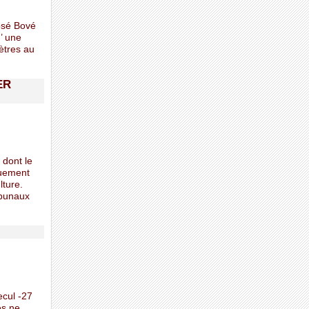
osé Bové
’ une
ètres au
ER
 dont le
quement
lture.
ibunaux
ecul -27
es ne