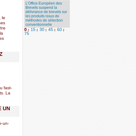
L’Office Européen des
Brevets suspend la
délivrance de brevets sur
les produits issus de
 le
méthodes de sélection
mes
conventionnelle
tre
0
15
30
45
60
|
|
|
|
|
la
75
es
Z
u fast-
ts. La
E UN
e-un-