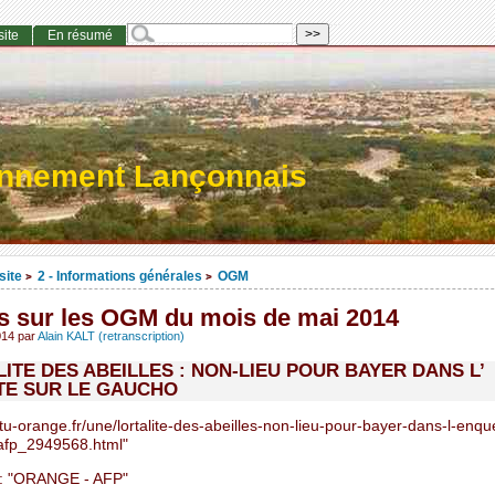
site
En résumé
onnement Lançonnais
site
2 - Informations générales
OGM
>
>
s sur les OGM du mois de mai 2014
014
par
Alain KALT (retranscription)
ITE DES ABEILLES : NON-LIEU POUR BAYER DANS L’
TE SUR LE GAUCHO
tu-orange.fr/une/lortalite-des-abeilles-non-lieu-pour-bayer-dans-l-enqu
afp_2949568.html"
 "ORANGE - AFP"