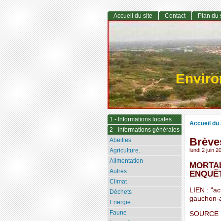
Accueil du site
Contact
Plan du 
Envir
1 - Informations locales
Accueil du 
2 - Informations générales
Brève
Abeilles
Agriculture.
lundi 2 juin 2
Alimentation
MORTAL
Autres
ENQUË
Climat
LIEN : "ac
Déchets
gauchon-
Energie
Faune
SOURCE :