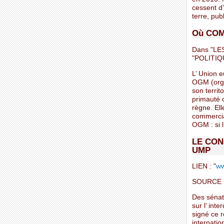
cessent d’
terre, publ
Où COM
Dans "LE
"POLITIQ
L’ Union e
OGM (organ
son territ
primauté c
règne. Ell
commercia
OGM : si l
LE CON
UMP
LIEN : "
ww
SOURCE 
Des sénate
sur l’ int
signé ce 
internatio