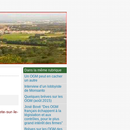
Dans la même rubrique
Un OGM peut en cacher
un autre
Interview d’un lobbyiste
de Monsanto
Quelques brèves sur les
OGM (août 2015)
José Bové “Des OGM
français échappent à la
ete-sur-le-
législation et aux
contrôles, pour le plus
grand intérêt des firmes”
Brèves sur les OGM des