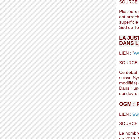
SOURCE 
Plusieurs
ont arrac
superfici
Sud de To
LA JUS
DANS L
LIEN : "
ww
SOURCE :
Ce débat f
suisse Sy
modifiés)
Dans l’ un
qui devron
OGM : 
LIEN :
www
SOURCE :
Le nombre
en 2013. 