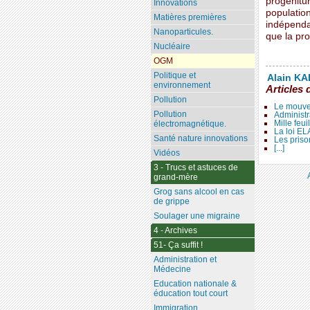
progénitur
Innovations
population
Matières premières
indépendan
Nanoparticules.
que la pro
Nucléaire
OGM
Politique et
Alain KAL
environnement
Articles 
Pollution
Le mouve
Pollution
Administr
Mille feui
électromagnétique.
La loi E
Santé nature innovations
Les priso
[...]
Vidéos
3 - Trucs et astuces de
grand-mère
Grog sans alcool en cas
de grippe
Soulager une migraine
4 - Archives
51- Ça suffit !
Administration et
Médecine
Education nationale &
éducation tout court
Immigration