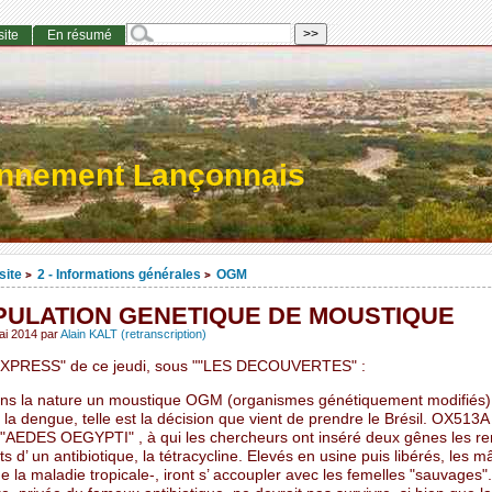
site
En résumé
onnement Lançonnais
site
2 - Informations générales
OGM
>
>
PULATION GENETIQUE DE MOUSTIQUE
ai 2014
par
Alain KALT (retranscription)
EXPRESS" de ce jeudi, sous ""LES DECOUVERTES" :
ns la nature un moustique OGM (organismes génétiquement modifiés)
la dengue, telle est la décision que vient de prendre le Brésil. OX513A
 "AEDES OEGYPTI" , à qui les chercheurs ont inséré deux gênes les r
 d’ un antibiotique, la tétracycline. Elevés en usine puis libérés, les m
e la maladie tropicale-, iront s’ accoupler avec les femelles "sauvages"