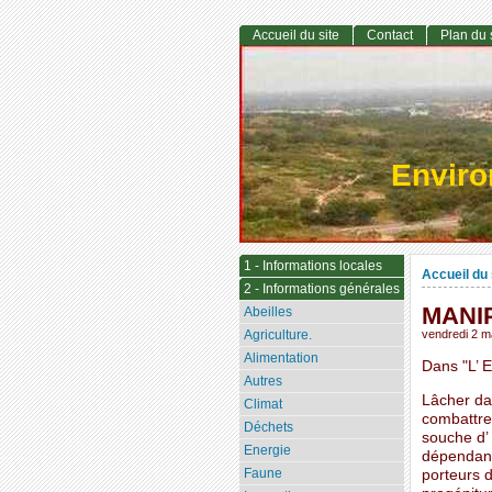
Accueil du site
Contact
Plan du 
Envir
1 - Informations locales
Accueil du 
2 - Informations générales
MANI
Abeilles
Agriculture.
vendredi 2 m
Alimentation
Dans "L’ 
Autres
Lâcher da
Climat
combattre 
Déchets
souche d’
Energie
dépendants
Faune
porteurs d