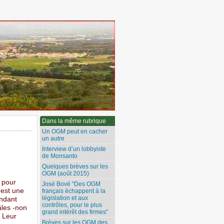
Dans la même rubrique
Un OGM peut en cacher
un autre
Interview d’un lobbyiste
de Monsanto
Quelques brèves sur les
OGM (août 2015)
 pour
José Bové “Des OGM
 est une
français échappent à la
législation et aux
endant
contrôles, pour le plus
âles -non
grand intérêt des firmes”
. Leur
Brèves sur les OGM des