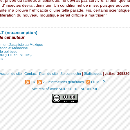
e, privée du fameux antibiotique, ne devrait pas survivre, si bien que la
 d’ insectes devrait diminuer. Un conditionnel de mise, puisque aucune
te n’ a prouvé l’ efficacité d’ une telle parade. Pis, certains scientifiqu
lifération du nouveau moustique serait difficile à maîtriser."
T (retranscription)
de cet auteur
ment Zapatiste au Mexique
ation et Médecine
lle politique
LAN (EDF et ENEDIS)
ns
Accueil du site
|
Contact
|
Plan du site
|
Se connecter
|
Statistiques
|
visites :
305820
?
FR
2 - Informations générales
OGM
Site réalisé avec SPIP 2.0.10
+
AHUNTSIC