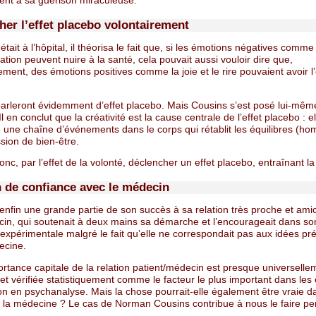
ent à sa guérison miraculeuse.
her l’effet placebo volontairement
l était à l’hôpital, il théorisa le fait que, si les émotions négatives comme
tration peuvent nuire à la santé, cela pouvait aussi vouloir dire que,
ment, des émotions positives comme la joie et le rire pouvaient avoir l’
parleront évidemment d’effet placebo. Mais Cousins s’est posé lui-mêm
Il en conclut que la créativité est la cause centrale de l’effet placebo : el
 une chaîne d’événements dans le corps qui rétablit les équilibres (ho
ssion de bien-être.
nc, par l’effet de la volonté, déclencher un effet placebo, entraînant la
n de confiance avec le médecin
a enfin une grande partie de son succès à sa relation très proche et ami
in, qui soutenait à deux mains sa démarche et l’encourageait dans so
expérimentale malgré le fait qu’elle ne correspondait pas aux idées p
ecine.
rtance capitale de la relation patient/médecin est presque universelle
t vérifiée statistiquement comme le facteur le plus important dans les
on en psychanalyse. Mais la chose pourrait-elle également être vraie d
la médecine ? Le cas de Norman Cousins contribue à nous le faire pe