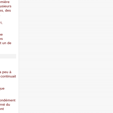
emière
lusieurs
es, des
.
i,
ne
es
it un de
na peu à
 continuait
que
ofondément
arné du
ent