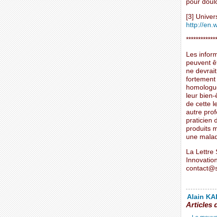
pour doulo
[3] Univer
http://en.
************
Les inform
peuvent ê
ne devrait
fortement
homologués
leur bien-
de cette l
autre prof
praticien
produits m
une malad
La Lettre 
Innovatio
contact@s
Alain KAL
Articles 