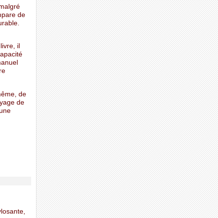
 malgré
empare de
urable.
vre, il
capacité
manuel
re
-même, de
voyage de
 une
ylosante,