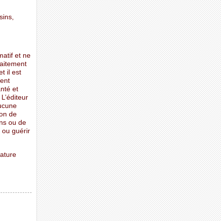
sins,
matif et ne
raitement
t il est
ent
nté et
 L’éditeur
aucune
ion de
ons ou de
 ou guérir
Nature