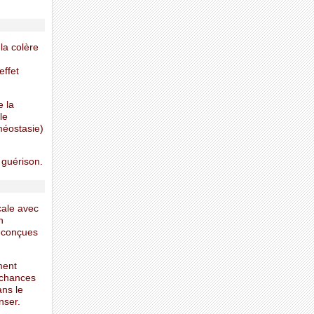
 la colère
effet
e la
le
méostasie)
 guérison.
cale avec
n
réconçues
ment
 chances
ans le
nser.