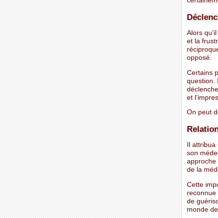
certainem
Déclenc
Alors qu’i
et la frus
réciproque
opposé.
Certains 
question. 
déclenche
et l’impre
On peut do
Relatio
Il attribu
son médec
approche 
de la méd
Cette impo
reconnue e
de guéris
monde de 