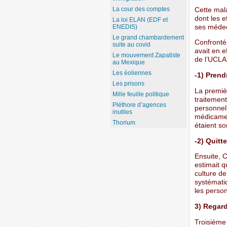
La cour des comptes
Cette mala
dont les 
La loi ELAN (EDF et
ses médec
ENEDIS)
Le grand chambardement
Confronté
suite au covid
avait en e
Le mouvement Zapatiste
de l’UCLA 
au Mexique
Les éoliennes
-1) Prend
Les prisons
La premièr
Mille feuille politique
traitement
Pléthore d’agences
personnell
inutiles
médicament
Thorium
étaient so
-2) Quitt
Ensuite, C
estimait q
culture de
systématiq
les perso
3) Regar
Troisième