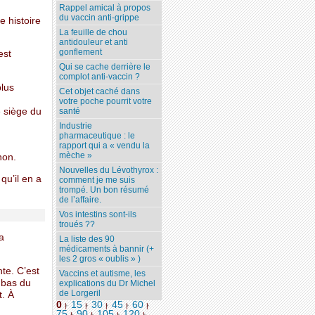
Rappel amical à propos
du vaccin anti-grippe
e histoire
La feuille de chou
antidouleur et anti
gonflement
est
Qui se cache derrière le
complot anti-vaccin ?
plus
Cet objet caché dans
votre poche pourrit votre
e siège du
santé
Industrie
pharmaceutique : le
rapport qui a « vendu la
mèche »
non.
Nouvelles du Lévothyrox :
qu’il en a
comment je me suis
trompé. Un bon résumé
de l’affaire.
Vos intestins sont-ils
troués ??
a
La liste des 90
médicaments à bannir (+
les 2 gros « oublis » )
nte. C’est
Vaccins et autisme, les
 bas du
explications du Dr Michel
de Lorgeril
t. À
0
15
30
45
60
|
|
|
|
|
75
90
105
120
...
|
|
|
|