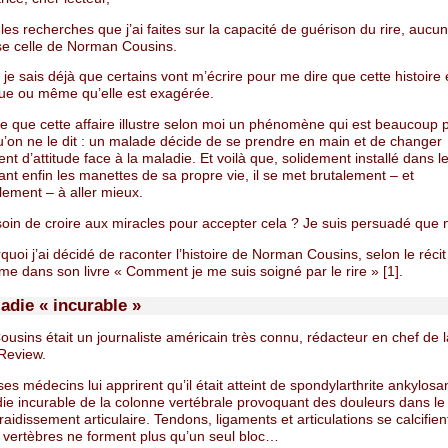
les recherches que j’ai faites sur la capacité de guérison du rire, aucun
e celle de Norman Cousins.
 je sais déjà que certains vont m’écrire pour me dire que cette histoire 
ue ou même qu’elle est exagérée.
 que cette affaire illustre selon moi un phénomène qui est beaucoup 
u’on ne le dit : un malade décide de se prendre en main et de changer
nt d’attitude face à la maladie. Et voilà que, solidement installé dans l
nant enfin les manettes de sa propre vie, il se met brutalement – et
lement – à aller mieux.
soin de croire aux miracles pour accepter cela ? Je suis persuadé que 
quoi j’ai décidé de raconter l’histoire de Norman Cousins, selon le récit 
ême dans son livre « Comment je me suis soigné par le rire » [1].
adie « incurable »
sins était un journaliste américain très connu, rédacteur en chef de l
Review.
es médecins lui apprirent qu’il était atteint de spondylarthrite ankylosa
ie incurable de la colonne vertébrale provoquant des douleurs dans le
raidissement articulaire. Tendons, ligaments et articulations se calcifien
s vertèbres ne forment plus qu’un seul bloc…