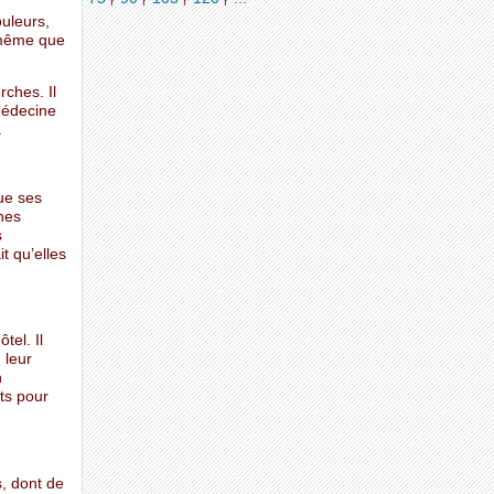
ouleurs,
 même que
ches. Il
 Médecine
.
que ses
hes
s
t qu’elles
tel. Il
 leur
n
ts pour
, dont de