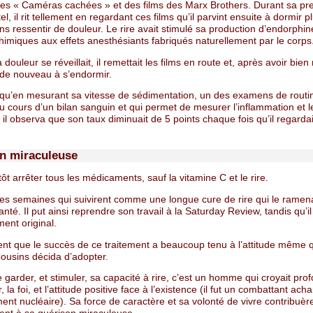
s « Caméras cachées » et des films des Marx Brothers. Durant sa pr
tel, il rit tellement en regardant ces films qu’il parvint ensuite à dormir p
s ressentir de douleur. Le rire avait stimulé sa production d’endorphin
himiques aux effets anesthésiants fabriqués naturellement par le corps
douleur se réveillait, il remettait les films en route et, après avoir bien r
 de nouveau à s’endormir.
e qu’en mesurant sa vitesse de sédimentation, un des examens de routi
u cours d’un bilan sanguin et qui permet de mesurer l’inflammation et l
, il observa que son taux diminuait de 5 points chaque fois qu’il regarda
n miraculeuse
ntôt arrêter tous les médicaments, sauf la vitamine C et le rire.
t les semaines qui suivirent comme une longue cure de rire qui le rame
anté. Il put ainsi reprendre son travail à la Saturday Review, tandis qu’il
ment original.
dent que le succès de ce traitement a beaucoup tenu à l’attitude même 
usins décida d’adopter.
 garder, et stimuler, sa capacité à rire, c’est un homme qui croyait pr
, la foi, et l’attitude positive face à l’existence (il fut un combattant ach
nt nucléaire). Sa force de caractère et sa volonté de vivre contribuèr