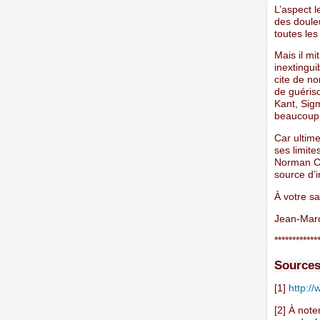
L’aspect l
des doule
toutes les
Mais il mi
inextingui
cite de no
de guériso
Kant, Sigm
beaucoup 
Car ultime
ses limite
Norman Cou
source d’i
À votre sa
Jean-Mar
************
Sources
[1]
http://
[2] À note