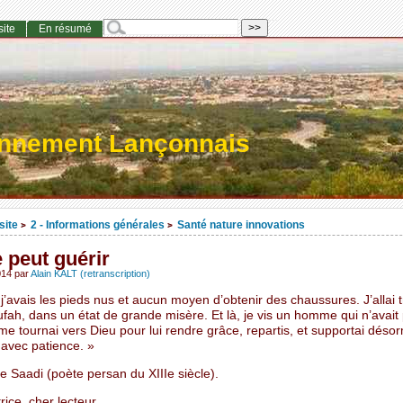
site
En résumé
onnement Lançonnais
site
2 - Informations générales
Santé nature innovations
>
>
e peut guérir
014
par
Alain KALT (retranscription)
 j’avais les pieds nus et aucun moyen d’obtenir des chaussures. J’allai t
fah, dans un état de grande misère. Et là, je vis un homme qui n’avait
me tournai vers Dieu pour lui rendre grâce, repartis, et supportai dés
 avec patience. »
e Saadi (poète persan du XIIIe siècle).
rice, cher lecteur,