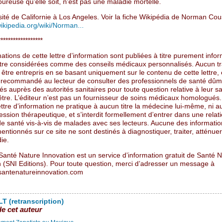
ureuse qu’elle soit, n’est pas une maladie mortelle.
sité de Californie à Los Angeles. Voir la fiche Wikipédia de Norman Cou
wikipedia.org/wiki/Norman...
******************
ations de cette lettre d’information sont publiées à titre purement infor
tre considérées comme des conseils médicaux personnalisés. Aucun t
 être entrepris en se basant uniquement sur le contenu de cette lettre, e
 recommandé au lecteur de consulter des professionnels de santé dûm
 auprès des autorités sanitaires pour toute question relative à leur sa
être. L’éditeur n’est pas un fournisseur de soins médicaux homologués.
ettre d’information ne pratique à aucun titre la médecine lui-même, ni 
ession thérapeutique, et s’interdit formellement d’entrer dans une relat
 de santé vis-à-vis de malades avec ses lecteurs. Aucune des informati
entionnés sur ce site ne sont destinés à diagnostiquer, traiter, atténuer
ie.
Santé Nature Innovation est un service d’information gratuit de Santé 
n (SNI Editions). Pour toute question, merci d’adresser un message à
antenatureinnovation.com
T (retranscription)
de cet auteur