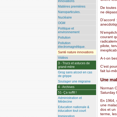
Innovations
Matières premières
De toutes 
ne dépass
Nanoparticules.
Nucléaire
D’accord :
OGM
anecdotiq
Politique et
environnement
N’empêche
courant q
Pollution
radicaleme
Pollution
pilote, te
électromagnétique.
inexplicab
Santé nature innovations
Vidéos
A-t-on be
3 - Trucs et astuces de
C’est pour
grand-mère
fait lui-m
Grog sans alcool en cas
de grippe
Une mal
Soulager une migraine
4 - Archives
Norman Cou
Saturday 
51- Ça suffit !
Administration et
En 1964, s
Médecine
une malad
Education nationale &
dos et un 
éducation tout court
terme, le
Immigration