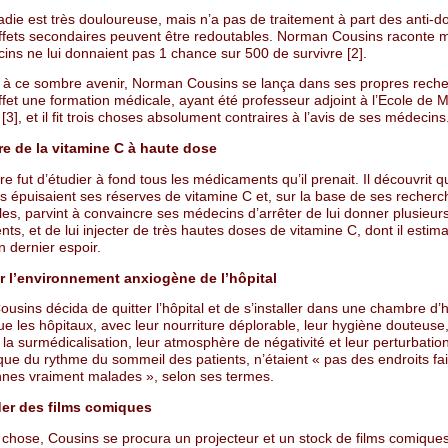
die est très douloureuse, mais n’a pas de traitement à part des anti-d
effets secondaires peuvent être redoutables. Norman Cousins raconte
ins ne lui donnaient pas 1 chance sur 500 de survivre [2].
 à ce sombre avenir, Norman Cousins se lança dans ses propres recher
ffet une formation médicale, ayant été professeur adjoint à l’Ecole de
[3], et il fit trois choses absolument contraires à l’avis de ses médecins
re de la vitamine C à haute dose
e fut d’étudier à fond tous les médicaments qu’il prenait. Il découvrit 
s épuisaient ses réserves de vitamine C et, sur la base de ses recherc
es, parvint à convaincre ses médecins d’arrêter de lui donner plusieur
s, et de lui injecter de très hautes doses de vitamine C, dont il estimai
n dernier espoir.
er l’environnement anxiogène de l’hôpital
ousins décida de quitter l’hôpital et de s’installer dans une chambre d’hô
ue les hôpitaux, avec leur nourriture déplorable, leur hygiène douteuse,
 la surmédicalisation, leur atmosphère de négativité et leur perturbatio
ue du rythme du sommeil des patients, n’étaient « pas des endroits fai
nnes vraiment malades », selon ses termes.
der des films comiques
 chose, Cousins se procura un projecteur et un stock de films comiques