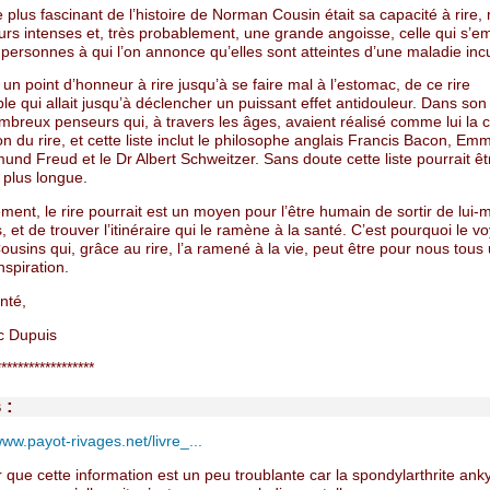
e plus fascinant de l’histoire de Norman Cousin était sa capacité à rire,
urs intenses et, très probablement, une grande angoisse, celle qui s’
 personnes à qui l’on annonce qu’elles sont atteintes d’une maladie inc
t un point d’honneur à rire jusqu’à se faire mal à l’estomac, de ce rire
ble qui allait jusqu’à déclencher un puissant effet antidouleur. Dans son li
mbreux penseurs qui, à travers les âges, avaient réalisé comme lui la 
n du rire, et cette liste inclut le philosophe anglais Francis Bacon, Em
und Freud et le Dr Albert Schweitzer. Sans doute cette liste pourrait êt
plus longue.
ment, le rire pourrait est un moyen pour l’être humain de sortir de lui
s, et de trouver l’itinéraire qui le ramène à la santé. C’est pourquoi le 
sins qui, grâce au rire, l’a ramené à la vie, peut être pour nous tous
nspiration.
nté,
c Dupuis
******************
 :
www.payot-rivages.net/livre_...
r que cette information est un peu troublante car la spondylarthrite ank