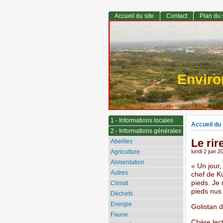
Accueil du site
Contact
Plan du 
Envir
1 - Informations locales
Accueil du 
2 - Informations générales
Le rir
Abeilles
Agriculture.
lundi 2 juin 2
Alimentation
« Un jour,
Autres
chef de Ku
pieds. Je 
Climat
pieds nus
Déchets
Energie
Golistan d
Faune
Chère lect