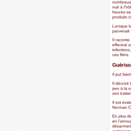
nombreuse
nuit à l’hô
heures san
produits c
Lorsque la 
parvenait
Il racont
effectué a
infections
ces films.
Guériso
Il put bie
Il décrivi
peu à la s
son traite
Il est évi
Norman Co
En plus de
en l’amour
désarmeme