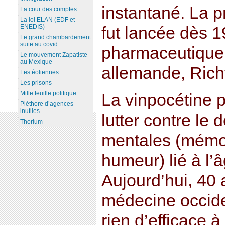
instantané. La 
La cour des comptes
La loi ELAN (EDF et
ENEDIS)
fut lancée dès 
Le grand chambardement
suite au covid
pharmaceutique 
Le mouvement Zapatiste
au Mexique
allemande, Rich
Les éoliennes
Les prisons
Mille feuille politique
La vinpocétine p
Pléthore d’agences
inutiles
lutter contre le 
Thorium
mentales (mémoi
humeur) lié à l’â
Aujourd’hui, 40 a
médecine occide
rien d’efficace 