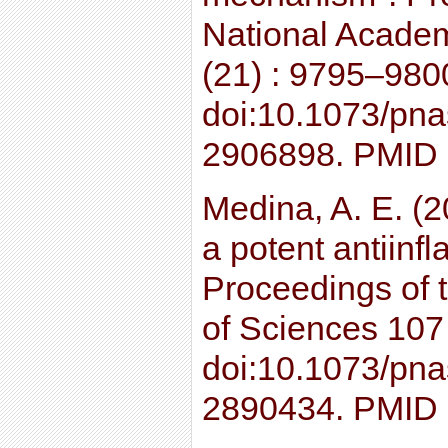
National Acade
(21) : 9795–980
doi:10.1073/pn
2906898. PMID
Medina, A. E. (2
a potent antiinf
Proceedings of 
of Sciences 107
doi:10.1073/pn
2890434. PMID