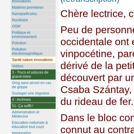
Innovations
Matières premières
Chère lectrice, c
Nanoparticules.
Nucléaire
Peu de personn
OGM
Politique et
environnement
occidentale ont 
Pollution
Pollution
vinpocétine, par
électromagnétique.
Santé nature innovations
dérivé de la pet
Vidéos
3 - Trucs et astuces de
découvert par un
grand-mère
Grog sans alcool en cas
Csaba Szántay, 
de grippe
Soulager une migraine
du rideau de fer.
4 - Archives
51- Ça suffit !
Administration et
Dans le bloc co
Médecine
Education nationale &
connut au contr
éducation tout court
Immigration