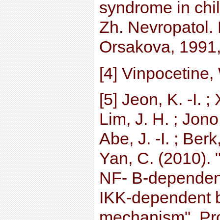
syndrome in child
Zh. Nevropatol. 
Orsakova, 1991,
[4] Vinpocetine,
[5] Jeon, K. -I. ;
Lim, J. H. ; Jono
Abe, J. -I. ; Berk,
Yan, C. (2010). 
NF- B-dependent
IKK-dependent 
mechanism". Pro