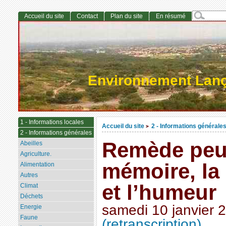
Accueil du site
Contact
Plan du site
En résumé
Environnement Lan
1 - Informations locales
Accueil du site
2 - Informations générale
>
2 - Informations générales
Remède peu
Abeilles
Agriculture.
mémoire, la
Alimentation
Autres
et l’humeur
Climat
Déchets
samedi 10 janvier 
Energie
Faune
(retranscription)