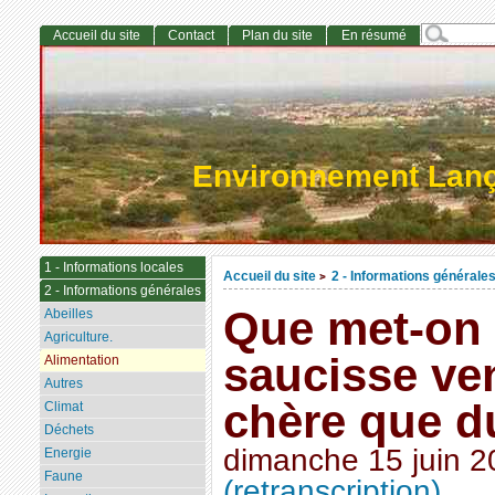
Accueil du site
Contact
Plan du site
En résumé
Environnement Lan
1 - Informations locales
Accueil du site
2 - Informations générale
>
2 - Informations générales
Que met-on
Abeilles
Agriculture.
saucisse v
Alimentation
Autres
chère que d
Climat
Déchets
dimanche 15 juin 2
Energie
Faune
(retranscription)