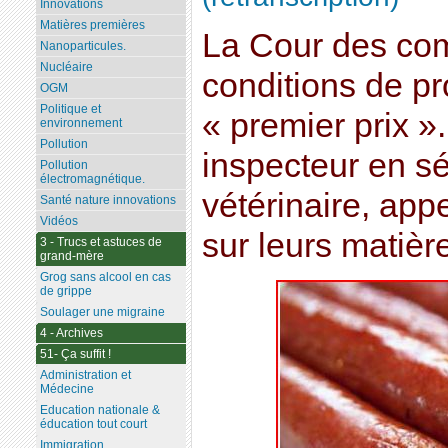
Innovations
Matières premières
La Cour des com
Nanoparticules.
Nucléaire
conditions de pr
OGM
Politique et
« premier prix »
environnement
Pollution
inspecteur en sé
Pollution
électromagnétique.
vétérinaire, appe
Santé nature innovations
Vidéos
sur leurs matiè
3 - Trucs et astuces de
grand-mère
Grog sans alcool en cas
de grippe
Soulager une migraine
4 - Archives
51- Ça suffit !
Administration et
Médecine
Education nationale &
éducation tout court
Immigration