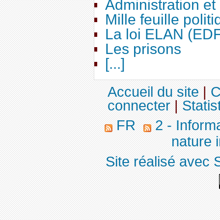
Administration e
Mille feuille polit
La loi ELAN (ED
Les prisons
[...]
Accueil du site
|
C
connecter
|
Statis
FR
2 - Inform
nature 
Site réalisé avec 