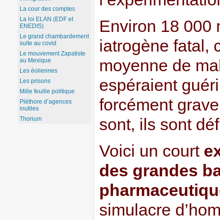
La cour des comptes
La loi ELAN (EDF et
Environ 18 000 m
ENEDIS)
Le grand chambardement
iatrogène fatal, c
suite au covid
Le mouvement Zapatiste
moyenne de mal
au Mexique
Les éoliennes
espéraient guér
Les prisons
Mille feuille politique
forcément grave..
Pléthore d’agences
inutiles
sont, ils sont d
Thorium
Voici un court
ex
des grandes b
pharmaceutiqu
simulacre d’homo