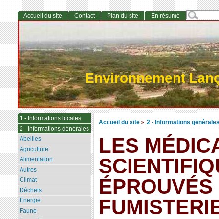
Accueil du site
Contact
Plan du site
En résumé
Environnement Lan
1 - Informations locales
Accueil du site
2 - Informations générale
>
2 - Informations générales
LES MÉDIC
Abeilles
Agriculture.
SCIENTIFI
Alimentation
Autres
ÉPROUVÉS 
Climat
Déchets
FUMISTERIE
Energie
Faune