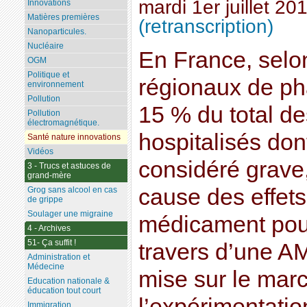
mardi 1er juillet 20
Innovations
Matières premières
(retranscription)
Nanoparticules.
Nucléaire
En France, selon
OGM
Politique et
régionaux de ph
environnement
Pollution
15 % du total de
Pollution
électromagnétique.
hospitalisés don
Santé nature innovations
Vidéos
considéré grave,
3 - Trucs et astuces de
grand-mère
cause des effets
Grog sans alcool en cas
de grippe
Soulager une migraine
médicament pour
4 - Archives
51- Ça suffit !
travers d’une A
Administration et
Médecine
mise sur le marc
Education nationale &
éducation tout court
l’expérimentatio
Immigration