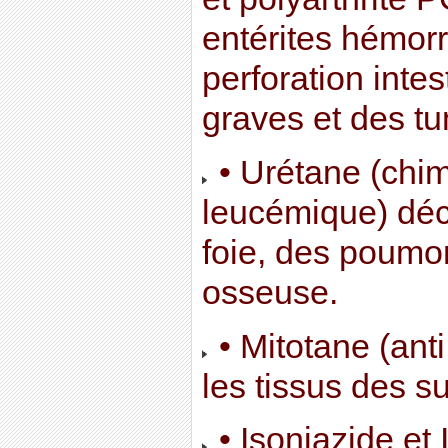
entérites hémor
perforation inte
graves et des t
• Urétane (chim
leucémique) dé
foie, des poumon
osseuse.
• Mitotane (anti
les tissus des s
• Isoniazide et 