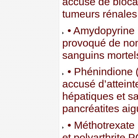
accusé de bloca
tumeurs rénales
• Amydopyrine (
provoqué de no
sanguins mortel
• Phénindione (
accusé d’atteint
hépatiques et s
pancréatites aig
• Méthotrexate 
et polyarthrite