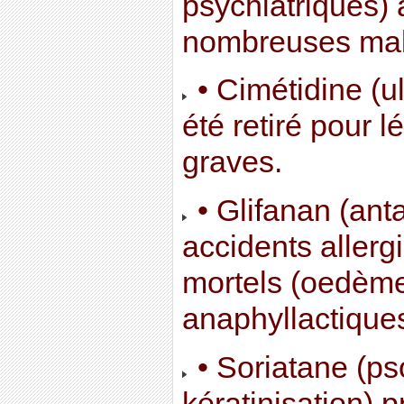
psychiatriques) 
nombreuses malf
• Cimétidine (u
été retiré pour 
graves.
• Glifanan (anta
accidents allerg
mortels (oedèm
anaphyllactiques
• Soriatane (pso
kératinisation) 