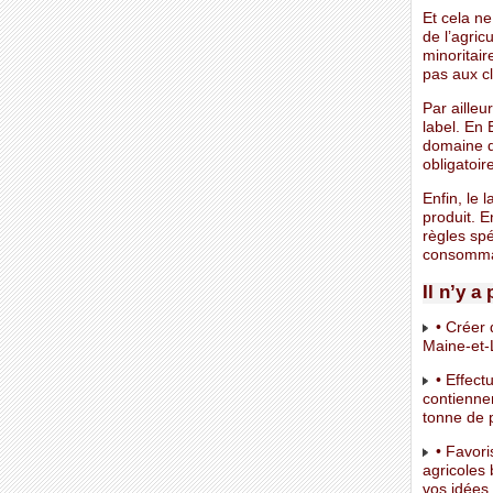
Et cela ne
de l’agric
minoritair
pas aux cl
Par ailleu
label. En 
domaine d
obligatoir
Enfin, le
produit. E
règles spé
consommate
Il n’y a
• Créer 
Maine-et-L
• Effect
contiennen
tonne de p
• Favoris
agricoles 
vos idées 