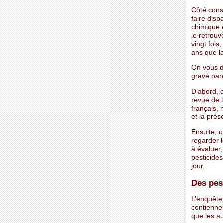
Côté conso
faire disp
chimique e
le retrouv
vingt fois
ans que la
On vous di
grave parc
D’abord, c
revue de l
français, 
et la prés
Ensuite, o
regarder l
à évaluer,
pesticides
jour.
Des pest
L’enquête
contiennen
que les au