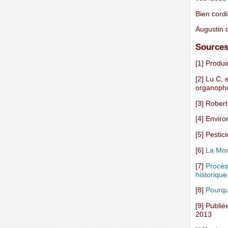
Bien cord
Augustin d
Sources
[1] Produi
[2] Lu C, 
organopho
[3] Robert
[4] Envir
[5] Pestic
[6]
La Mor
[7]
Procès
historique
[8]
Pourquo
[9] Publié
2013