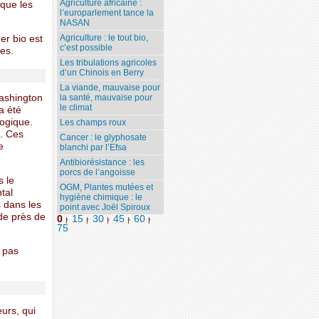
Agriculture africaine :
 que les
l’europarlement tance la
NASAN
Agriculture : le tout bio,
er bio est
c’est possible
es.
Les tribulations agricoles
d’un Chinois en Berry
La viande, mauvaise pour
la santé, mauvaise pour
Washington
le climat
a été
logique.
Les champs roux
s. Ces
Cancer : le glyphosate
e
blanchi par l’Efsa
Antibiorésistance : les
porcs de l’angoisse
s le
OGM, Plantes mutées et
tal
hygiène chimique : le
s dans les
point avec Joël Spiroux
de près de
0
15
30
45
60
|
|
|
|
|
75
t pas
eurs, qui