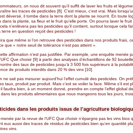
mmateurs, on nous dit souvent qu’il suffit de laver les fruits et légum
araître les traces de pesticides [8]. C’est mieux, c’est vrai. Mais lorsqu’
st déversé, il tombe dans la terre dont la plante se nourrit. En toute lo
e dans la plante, sa fleur et le fruit qu’elle porte. On pourra laver le fru
, cela n’enlèvera pas les pesticides qu’il contient, surtout lorsque cela fa
 terre en question reçoit des pesticides !
ra que même si l’on retrouve des pesticides dans nos produits frais, c
e que « notre seuil de tolérance n’est pas atteint ».
ette affirmation n’est pas justifiée. Par exemple, une enquête menée pa
’UFC Que choisir [9] à partir des analyses d’échantillons de 92 bouteill
montre des taux de pesticides jusqu’à 3 500 fois supérieurs à la potabili
ence de produits interdits dans 20 % des vins [10].
n ne sait pas mesurer aujourd’hui l’effet cumulé des pesticides. On pré
es taux, produit par produit. Mais c’est se voiler la face. Même s’il est plu
 il faudra bien, à un moment donné, prendre en compte l’effet global d
 dans les produits alimentaires que nous mangeons tous les jours, trois
icides dans les produits issus de l’agriculture biologiq
 menée par la revue de l’UFC Que choisir n’épargne pas les vins bios q
t eux aussi des traces de résidus de pesticides bien qu’en quantité plu
tres vins.