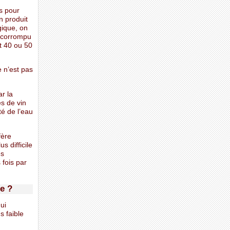
es pour
un produit
gique, on
it corrompu
it 40 ou 50
e n’est pas
r la
es de vin
té de l’eau
fère
s difficile
es
 fois par
ue ?
ui
s faible