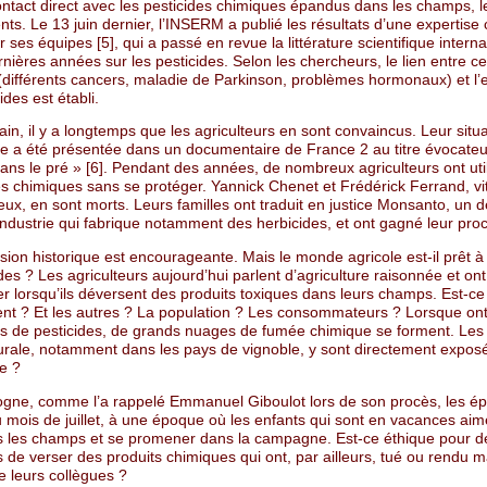
ontact direct avec les pesticides chimiques épandus dans les champs, l
nts. Le 13 juin dernier, l’INSERM a publié les résultats d’une expertise c
ses équipes [5], qui a passé en revue la littérature scientifique intern
nières années sur les pesticides. Selon les chercheurs, le lien entre ce
(différents cancers, maladie de Parkinson, problèmes hormonaux) et l’e
ides est établi.
rain, il y a longtemps que les agriculteurs en sont convaincus. Leur situ
e a été présentée dans un documentaire de France 2 au titre évocateur
ans le pré » [6]. Pendant des années, de nombreux agriculteurs ont util
s chimiques sans se protéger. Yannick Chenet et Frédérick Ferrand, vit
eux, en sont morts. Leurs familles ont traduit en justice Monsanto, un 
industrie qui fabrique notamment des herbicides, et ont gagné leur proc
sion historique est encourageante. Mais le monde agricole est-il prêt 
s ? Les agriculteurs aujourd’hui parlent d’agriculture raisonnée et ont
r lorsqu’ils déversent des produits toxiques dans leurs champs. Est-ce 
t ? Et les autres ? La population ? Les consommateurs ? Lorsque ont 
 de pesticides, de grands nuages de fumée chimique se forment. Les 
urale, notamment dans les pays de vignoble, y sont directement expos
e ?
gne, comme l’a rappelé Emmanuel Giboulot lors de son procès, les 
u mois de juillet, à une époque où les enfants qui sont en vacances aim
s les champs et se promener dans la campagne. Est-ce éthique pour d
rs de verser des produits chimiques qui ont, par ailleurs, tué ou rendu 
e leurs collègues ?