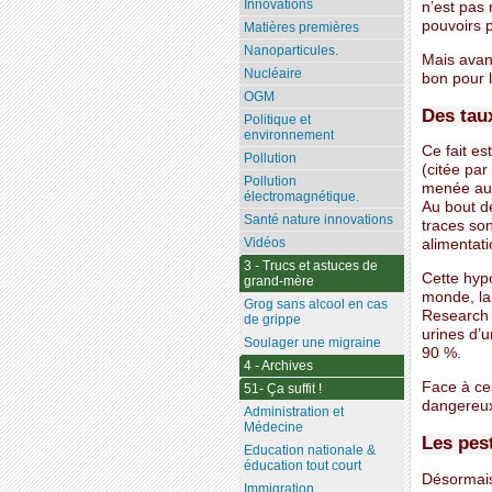
Innovations
n’est pas 
pouvoirs p
Matières premières
Nanoparticules.
Mais avant
Nucléaire
bon pour l
OGM
Des tau
Politique et
environnement
Ce fait e
Pollution
(citée par
Pollution
menée aup
électromagnétique.
Au bout de
Santé nature innovations
traces son
Vidéos
alimentati
3 - Trucs et astuces de
Cette hyp
grand-mère
monde, la 
Grog sans alcool en cas
Research [
de grippe
urines d’
Soulager une migraine
90 %.
4 - Archives
Face à ces
51- Ça suffit !
dangereux
Administration et
Médecine
Les pest
Education nationale &
éducation tout court
Désormais,
Immigration