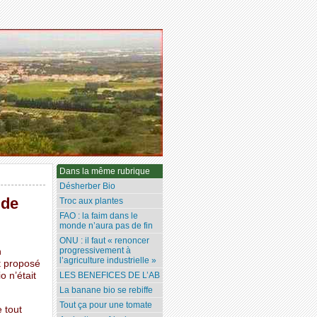
Dans la même rubrique
Désherber Bio
 de
Troc aux plantes
FAO : la faim dans le
monde n’aura pas de fin
ONU : il faut « renoncer
progressivement à
n
l’agriculture industrielle »
it proposé
o n’était
LES BENEFICES DE L’AB
La banane bio se rebiffe
Tout ça pour une tomate
e tout