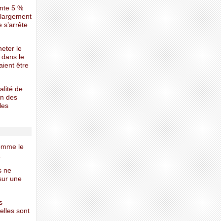
ente 5 %
c largement
e s’arrête
heter le
 dans le
ient être
alité de
on des
les
comme le
.
s ne
sur une
s
elles sont