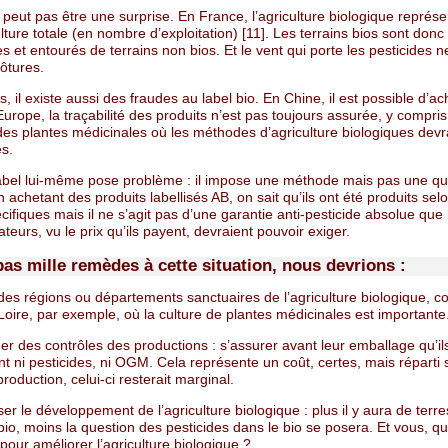
 peut pas être une surprise. En France, l’agriculture biologique représ
ulture totale (en nombre d’exploitation) [11]. Les terrains bios sont don
es et entourés de terrains non bios. Et le vent qui porte les pesticides n
ôtures.
rs, il existe aussi des fraudes au label bio. En Chine, il est possible d’ac
Europe, la traçabilité des produits n’est pas toujours assurée, y compris
es plantes médicinales où les méthodes d’agriculture biologiques devra
es.
 label lui-même pose problème : il impose une méthode mais pas une qu
n achetant des produits labellisés AB, on sait qu’ils ont été produits sel
cifiques mais il ne s’agit pas d’une garantie anti-pesticide absolue que 
urs, vu le prix qu’ils payent, devraient pouvoir exiger.
 pas mille remèdes à cette situation, nous devrions :
des régions ou départements sanctuaires de l’agriculture biologique, 
oire, par exemple, où la culture de plantes médicinales est importante
uer des contrôles des productions : s’assurer avant leur emballage qu’il
t ni pesticides, ni OGM. Cela représente un coût, certes, mais réparti 
roduction, celui-ci resterait marginal.
er le développement de l’agriculture biologique : plus il y aura de terre
bio, moins la question des pesticides dans le bio se posera. Et vous, qu
pour améliorer l’agriculture biologique ?