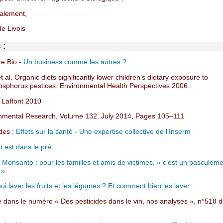
ialement,
e Livois
 :
re Bio -
Un business comme les autres ?
et al. Organic diets significantly lower children’s dietary exposure to
sphorus pestices. Environmental Health Perspectives 2006.
 Laffont 2010
onmental Research, Volume 132, July 2014, Pages 105–111
ides :
Effets sur la santé - Une expertise collective de l’Inserm
t est dans le pré
 Monsanto : pour les familles et amis de victimes, « c’est un basculem
 »
i laver les fruits et les légumes ? Et comment bien les laver
e dans le numéro « Des pesticides dans le vin, nos analyses », n°518 d