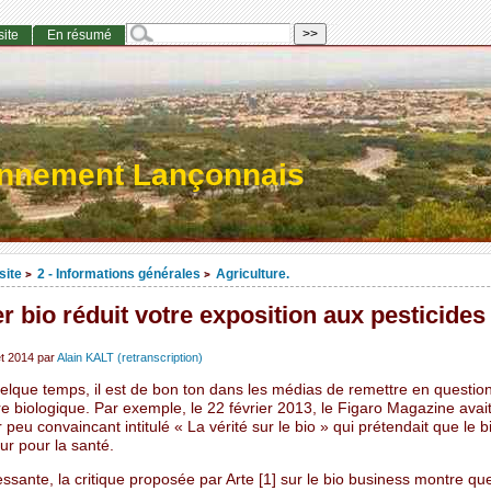
site
En résumé
onnement Lançonnais
site
2 - Informations générales
Agriculture.
>
>
 bio réduit votre exposition aux pesticides
et 2014
par
Alain KALT (retranscription)
elque temps, il est de bon ton dans les médias de remettre en questio
ure biologique. Par exemple, le 22 février 2013, le Figaro Magazine ava
 peu convaincant intitulé « La vérité sur le bio » qui prétendait que le bi
ur pour la santé.
essante, la critique proposée par Arte [1] sur le bio business montre qu