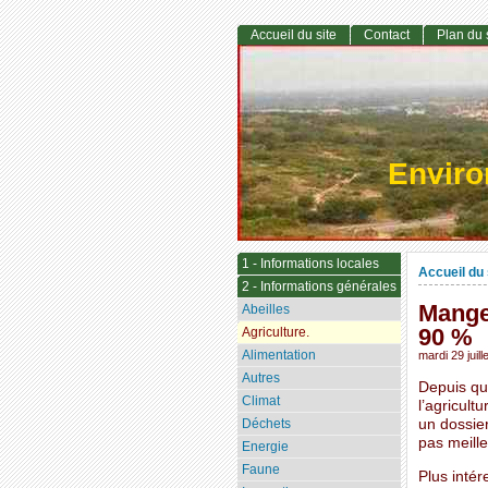
Accueil du site
Contact
Plan du 
Envir
1 - Informations locales
Accueil du 
2 - Informations générales
Manger
Abeilles
90 %
Agriculture.
Alimentation
mardi 29 juill
Autres
Depuis qu
Climat
l’agricult
Déchets
un dossier
pas meille
Energie
Faune
Plus intér