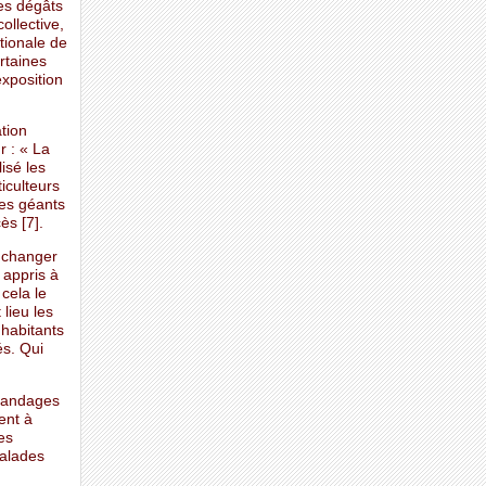
es dégâts
ollective,
ationale de
rtaines
xposition
ation
 : « La
isé les
iculteurs
des géants
ès [7].
à changer
 appris à
cela le
lieu les
habitants
és. Qui
épandages
ent à
es
malades