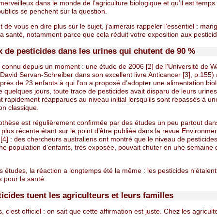
merveilleux dans le monde de l’agriculture biologique et qu’il est temps
ublics se penchent sur la question.
 de vous en dire plus sur le sujet, j’aimerais rappeler l’essentiel : mang
a santé, notamment parce que cela réduit votre exposition aux pesticid
x de pesticides dans les urines qui chutent de 90 %
st connu depuis un moment : une étude de 2006 [2] de l’Université de 
 David Servan-Schreiber dans son excellent livre Anticancer [3], p.155) 
rès de 23 enfants à qui l’on a proposé d’adopter une alimentation bio
 quelques jours, toute trace de pesticides avait disparu de leurs urine
t rapidement réapparues au niveau initial lorsqu’ils sont repassés à un
on classique.
othèse est régulièrement confirmée par des études un peu partout dan
plus récente étant sur le point d’être publiée dans la revue Environmen
4] : des chercheurs australiens ont montré que le niveau de pesticide
une population d’enfants, très exposée, pouvait chuter en une semaine 
 études, la réaction a longtemps été la même : les pesticides n’étaien
 pour la santé.
icides tuent les agriculteurs et leurs familles
 c’est officiel : on sait que cette affirmation est juste. Chez les agricult