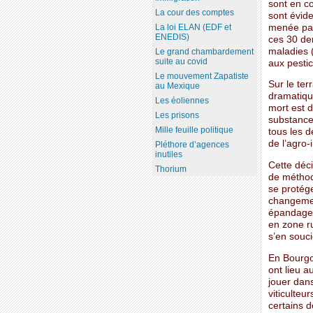
sont en c
La cour des comptes
sont évide
menée par 
La loi ELAN (EDF et
ENEDIS)
ces 30 der
maladies 
Le grand chambardement
suite au covid
aux pestic
Le mouvement Zapatiste
Sur le ter
au Mexique
dramatiqu
Les éoliennes
mort est d
Les prisons
substance
Mille feuille politique
tous les d
de l’agro-
Pléthore d’agences
inutiles
Cette déci
Thorium
de méthode
se protége
changemen
épandages
en zone r
s’en souci
En Bourgo
ont lieu a
jouer dan
viticulteu
certains d