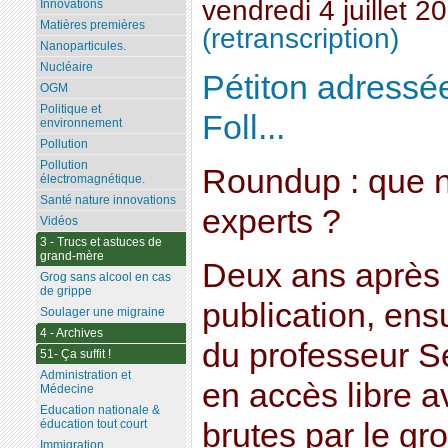
vendredi 4 juillet 2
Innovations
Matières premières
(retranscription)
Nanoparticules.
Nucléaire
Pétiton adressé
OGM
Politique et
Foll...
environnement
Pollution
Pollution
Roundup : que n
électromagnétique.
Santé nature innovations
experts ?
Vidéos
3 - Trucs et astuces de
grand-mère
Deux ans après 
Grog sans alcool en cas
de grippe
publication, ens
Soulager une migraine
4 - Archives
du professeur Sé
51- Ça suffit !
Administration et
en accès libre 
Médecine
Education nationale &
brutes par le gr
éducation tout court
Immigration