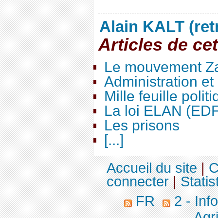
Alain KALT (ret
Articles de ce
Le mouvement Za
Administration e
Mille feuille polit
La loi ELAN (ED
Les prisons
[...]
Accueil du site
|
C
connecter
|
Statis
FR
2 - Inf
Agri