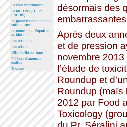
désormais des q
La cour des comptes
La loi ELAN (EDF et
ENEDIS)
embarrassantes p
Le grand chambardement
suite au covid
Le mouvement Zapatiste
Après deux ann
au Mexique
Les éoliennes
et de pression a
Les prisons
Mille feuille politique
novembre 2013 
Pléthore d’agences
inutiles
l’étude de toxic
Thorium
Roundup et d’un
Roundup (maïs 
2012 par Food 
Toxicology (grou
du Pr. Séralini 