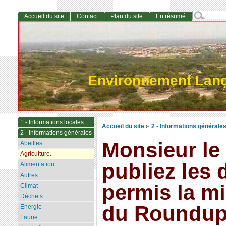
Accueil du site
Contact
Plan du site
En résumé
Environnement Lan
1 - Informations locales
Accueil du site
2 - Informations générale
>
2 - Informations générales
Monsieur le 
Abeilles
Agriculture.
publiez les
Alimentation
Autres
permis la m
Climat
Déchets
du Roundu
Energie
Faune