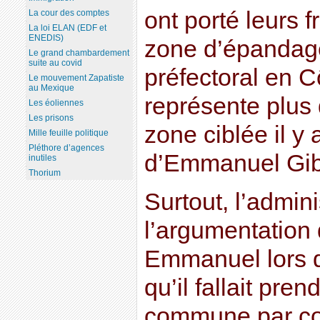
ont porté leurs f
La cour des comptes
La loi ELAN (EDF et
ENEDIS)
zone d’épandage
Le grand chambardement
suite au covid
préfectoral en C
Le mouvement Zapatiste
au Mexique
représente plus 
Les éoliennes
Les prisons
zone ciblée il y
Mille feuille politique
Pléthore d’agences
d’Emmanuel Gibo
inutiles
Thorium
Surtout, l’admini
l’argumentation
Emmanuel lors d
qu’il fallait pre
commune par com