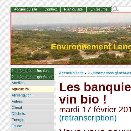
Accueil du site
Contact
Plan du site
En résumé
Environnement Lan
1 - Informations locales
Accueil du site
2 - Informations générale
>
2 - Informations générales
Les banquie
Abeilles
Agriculture.
vin bio !
Alimentation
Autres
mardi 17 février 20
Climat
Déchets
(retranscription)
Energie
Faune