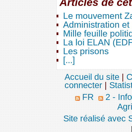
Articles de ce
Le mouvement Za
Administration e
Mille feuille polit
La loi ELAN (ED
Les prisons
[...]
Accueil du site
|
C
connecter
|
Statis
FR
2 - Inf
Agri
Site réalisé avec 