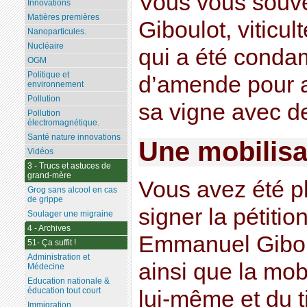
Vous vous sou
Innovations
Matières premières
Giboulot, viticu
Nanoparticules.
Nucléaire
qui a été conda
OGM
Politique et
d’amende pour av
environnement
Pollution
sa vigne avec de
Pollution
électromagnétique.
Santé nature innovations
Une mobilisa
Vidéos
3 - Trucs et astuces de
grand-mère
Vous avez été p
Grog sans alcool en cas
de grippe
signer la pétitio
Soulager une migraine
4 - Archives
Emmanuel Giboulo
51- Ça suffit !
Administration et
ainsi que la mobi
Médecine
Education nationale &
éducation tout court
lui-même et du ti
Immigration