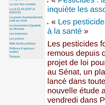
La cour des comptes
inquiète les ass
La loi ELAN (EDF et
ENEDIS)
Le grand chambardement
«
Les pesticid
suite au covid
Le mouvement Zapatiste
à la santé
»
au Mexique
Les éoliennes
Les prisons
Les pesticides 
Mille feuille politique
Pléthore d’agences
remous depuis q
inutiles
Thorium
projet de loi pou
au Sénat, un pla
lancé dans tout
nouvelle étude a
vendredi dans 