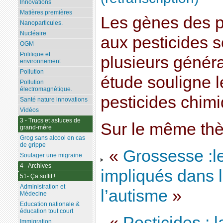
Innovations
Matières premières
Les gènes des 
Nanoparticules.
Nucléaire
aux pesticides s
OGM
Politique et
plusieurs génér
environnement
Pollution
étude souligne l
Pollution
électromagnétique.
pesticides chim
Santé nature innovations
Vidéos
3 - Trucs et astuces de
Sur le même th
grand-mère
Grog sans alcool en cas
de grippe
«
Grossesse :le
Soulager une migraine
4 - Archives
impliqués dans 
51- Ça suffit !
Administration et
l’autisme
»
Médecine
Education nationale &
éducation tout court
«
Pesticides : 
Immigration