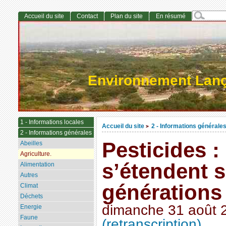
Accueil du site
Contact
Plan du site
En résumé
Environnement Lan
1 - Informations locales
Accueil du site
2 - Informations générale
>
2 - Informations générales
Pesticides : 
Abeilles
Agriculture.
s’étendent s
Alimentation
Autres
générations
Climat
Déchets
dimanche 31 août 
Energie
Faune
(retranscription)