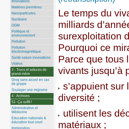
Innovations
Matières premières
Le temps du viv
Nanoparticules.
Nucléaire
milliards d’ann
OGM
Politique et
surexploitation d
environnement
Pollution
Pourquoi ce mira
Pollution
électromagnétique.
Parce que tous 
Santé nature innovations
Vidéos
vivants jusqu’à p
3 - Trucs et astuces de
grand-mère
Grog sans alcool en cas
s’appuient sur l
de grippe
Soulager une migraine
diversité ;
4 - Archives
51- Ça suffit !
Administration et
utilisent les d
Médecine
Education nationale &
matériaux ;
éducation tout court
Immigration