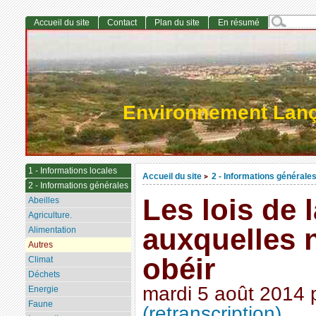
Accueil du site
Contact
Plan du site
En résumé
Environnement Lan
1 - Informations locales
Accueil du site
2 - Informations générale
>
2 - Informations générales
Les lois de 
Abeilles
Agriculture.
auxquelles 
Alimentation
Autres
obéir
Climat
Déchets
mardi 5 août 2014
Energie
Faune
(retranscription)