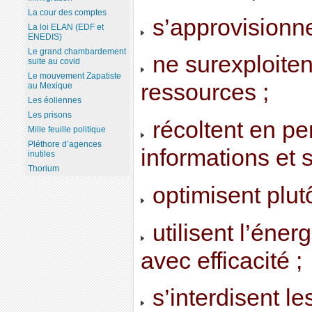
La cour des comptes
s’approvisionne
La loi ELAN (EDF et
ENEDIS)
Le grand chambardement
ne surexploiten
suite au covid
Le mouvement Zapatiste
ressources ;
au Mexique
Les éoliennes
Les prisons
récoltent en p
Mille feuille politique
Pléthore d’agences
informations et s
inutiles
Thorium
optimisent plut
utilisent l’éner
avec efficacité ;
s’interdisent le