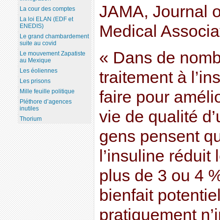
JAMA, Journal o
La cour des comptes
La loi ELAN (EDF et
Medical Associat
ENEDIS)
Le grand chambardement
suite au covid
« Dans de nombr
Le mouvement Zapatiste
au Mexique
Les éoliennes
traitement à l’in
Les prisons
faire pour améli
Mille feuille politique
Pléthore d’agences
inutiles
vie de qualité d
Thorium
gens pensent qu
l’insuline réduit
plus de 3 ou 4 %
bienfait potentie
pratiquement n’i