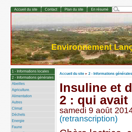
Accueil du site
Contact
Plan du site
En résumé
Environnement Lan
1 - Informations locales
Accueil du site
2 - Informations générale
>
2 - Informations générales
Insuline et 
Abeilles
Agriculture.
2 : qui avait
Alimentation
Autres
samedi 9 août 201
Climat
Déchets
(retranscription)
Energie
Faune