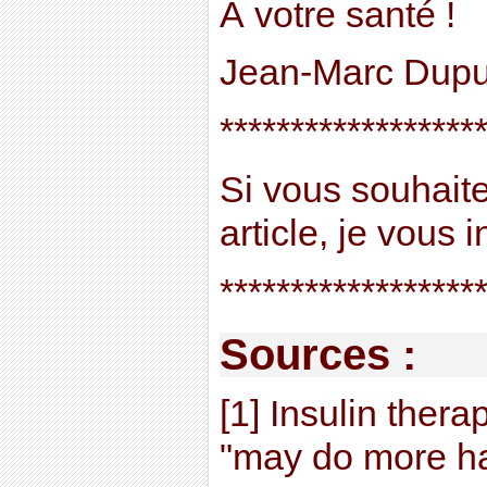
À votre santé !
Jean-Marc Dupu
******************
Si vous souhait
article, je vous in
******************
Sources :
[1] Insulin thera
"may do more h