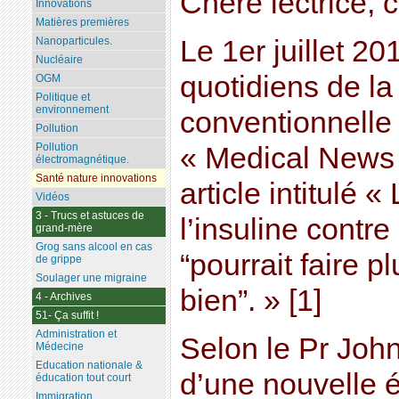
Chère lectrice, c
Innovations
Matières premières
Le 1er juillet 20
Nanoparticules.
Nucléaire
quotidiens de l
OGM
Politique et
environnement
conventionnelle
Pollution
Pollution
« Medical News 
électromagnétique.
Santé nature innovations
article intitulé «
Vidéos
3 - Trucs et astuces de
l’insuline contre
grand-mère
Grog sans alcool en cas
“pourrait faire 
de grippe
Soulager une migraine
bien”. » [1]
4 - Archives
51- Ça suffit !
Administration et
Selon le Pr John
Médecine
Education nationale &
d’une nouvelle 
éducation tout court
Immigration