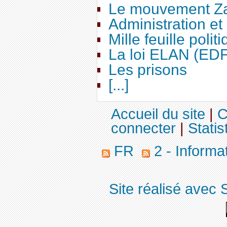
Le mouvement Za
Administration e
Mille feuille polit
La loi ELAN (ED
Les prisons
[...]
Accueil du site
|
C
connecter
|
Statis
FR
2 - Informa
Site réalisé avec 