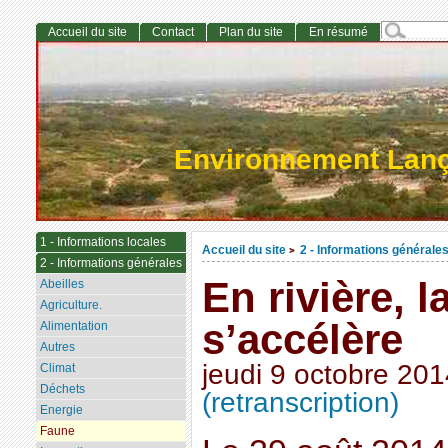
Accueil du site
Contact
Plan du site
En résumé
Environnement Lan
1 - Informations locales
Accueil du site
2 - Informations générale
>
2 - Informations générales
En rivière, 
Abeilles
Agriculture.
s’accélère
Alimentation
Autres
jeudi 9 octobre 201
Climat
Déchets
(retranscription)
Energie
Faune