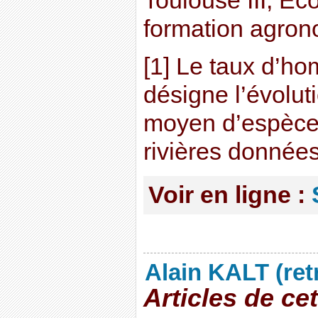
Toulouse III, Ec
formation agro
[1] Le taux d’h
désigne l’évolu
moyen d’espèc
rivières donnée
Voir en ligne :
Alain KALT (ret
Articles de ce