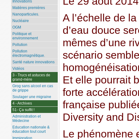
Le 29 août 2014
Innovations
Matières premières
A l’échelle de l
Nanoparticules.
Nucléaire
d’eau douce sero
OGM
Politique et
environnement
mêmes d’une rivi
Pollution
Pollution
scénario semble
électromagnétique.
Santé nature innovations
homogénéisation
Vidéos
3 - Trucs et astuces de
Et elle pourrait 
grand-mère
Grog sans alcool en cas
forte accélérati
de grippe
Soulager une migraine
française publié
4 - Archives
51- Ça suffit !
Diversity and Dis
Administration et
Médecine
Education nationale &
Le phénomène es
éducation tout court
Immigration