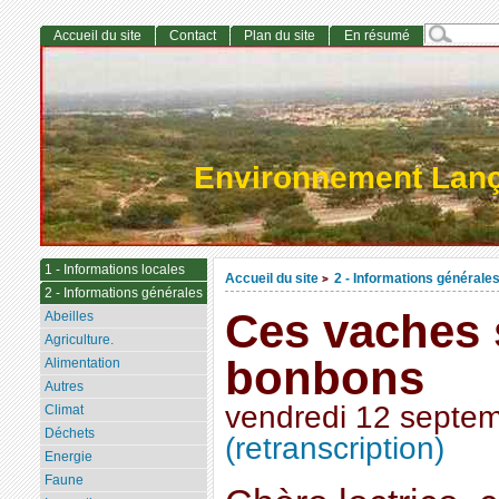
Accueil du site
Contact
Plan du site
En résumé
Environnement Lan
1 - Informations locales
Accueil du site
2 - Informations générale
>
2 - Informations générales
Ces vaches 
Abeilles
Agriculture.
bonbons
Alimentation
Autres
vendredi 12 septe
Climat
Déchets
(retranscription)
Energie
Faune