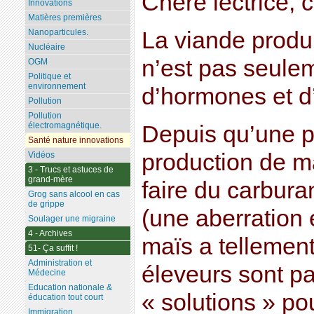
Chère lectrice, c
Innovations
Matières premières
La viande produ
Nanoparticules.
Nucléaire
n’est pas seule
OGM
Politique et
environnement
d’hormones et 
Pollution
Pollution
électromagnétique.
Depuis qu’une pa
Santé nature innovations
production de m
Vidéos
3 - Trucs et astuces de
grand-mère
faire du carbura
Grog sans alcool en cas
de grippe
(une aberration 
Soulager une migraine
4 - Archives
maïs a tellemen
51- Ça suffit !
Administration et
éleveurs sont pa
Médecine
Education nationale &
« solutions » pou
éducation tout court
Immigration