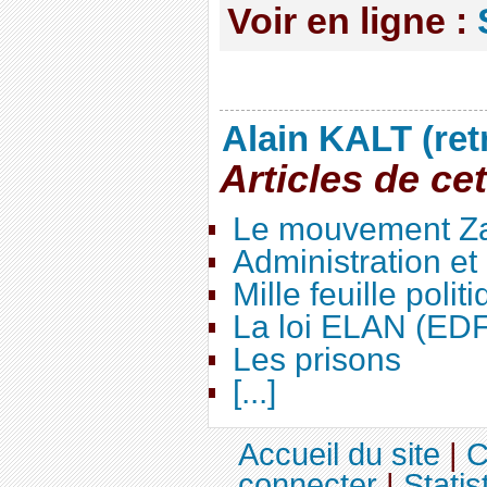
Voir en ligne :
Alain KALT (ret
Articles de ce
Le mouvement Za
Administration e
Mille feuille polit
La loi ELAN (ED
Les prisons
[...]
Accueil du site
|
C
connecter
|
Statis