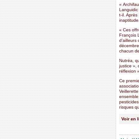
« Archifau
Languidic 
t-il. Aprè
inaptitude
« Ces off
François L
d’ailleurs
décembre 
chacun de
Nutréa, q
justice »,
réflexion »
Ce premie
associatio
Veillerett
ensemble 
pesticides
risques qu
Voir en 