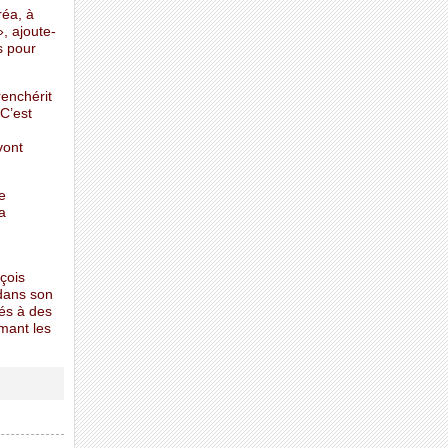
réa, à
», ajoute-
s pour
renchérit
 C’est
vont
e
a
çois
 dans son
és à des
rmant les