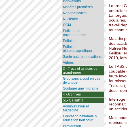
Innovations
Laurent Gu
Matières premières
endroits o
Nanoparticules.
Lafforgue.
Nucléaire
oculaires,
travail d
OGM
touchant s
Politique et
environnement
Maladie p
Pollution
des accide
Pollution
Nutréa Nut
électromagnétique.
Guillou, e
Santé nature innovations
2010, lor
Vidéos
Le TASS de
3 - Trucs et astuces de
coupable 
grand-mère
faute invo
Grog sans alcool en cas
fournisseu
de grippe
Triskalia)
Soulager une migraine
dose -dont
4 - Archives
Interrogé 
51- Ça suffit !
reconnait 
Administration et
un acciden
Médecine
Education nationale &
Mais pour 
éducation tout court
reprises e
Immigration