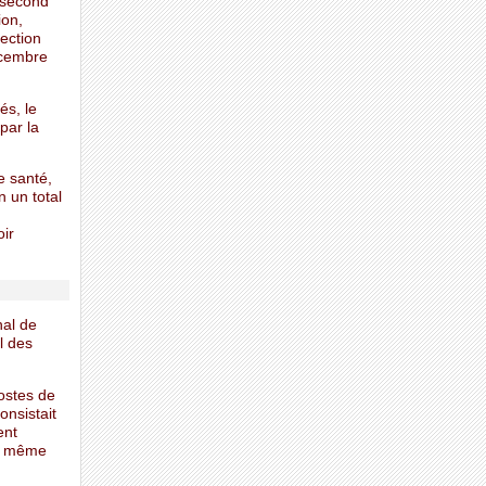
e second
ion,
tection
décembre
és, le
par la
e santé,
 un total
oir
nal de
l des
postes de
onsistait
ent
le même