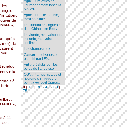
Agriculture africaine :
l’europarlement tance la
 des
NASAN
rançois
Agriculture : le tout bio,
rritations
c’est possible
rouver de
inuée »,
Les tribulations agricoles
d’un Chinois en Berry
La viande, mauvaise pour
ue après
la santé, mauvaise pour
le climat
’Armor) de
 Laurent
Les champs roux
 mai
Cancer : le glyphosate
blanchi par l’Efsa
Antibiorésistance : les
it rendue
porcs de l’angoisse
rer de la
OGM, Plantes mutées et
hygiène chimique : le
sormais à
point avec Joël Spiroux
 forte
0
15
30
45
60
|
|
|
|
|
75
illard,
isseurs »,
es à 11
 soit