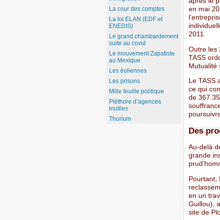
après le p
en mai 201
La cour des comptes
l’entrepri
La loi ELAN (EDF et
individuel
ENEDIS)
2011.
Le grand chambardement
suite au covid
Outre les 
Le mouvement Zapatiste
TASS ordon
au Mexique
Mutualité 
Les éoliennes
Le TASS a 
Les prisons
ce qui co
Mille feuille politique
de 367.350
Pléthore d’agences
souffrance
inutiles
poursuivre
Thorium
Des pro
Au-delà de
grande ins
prud’homm
Pourtant, 
reclasseme
en un tra
Guillou),
site de Pl