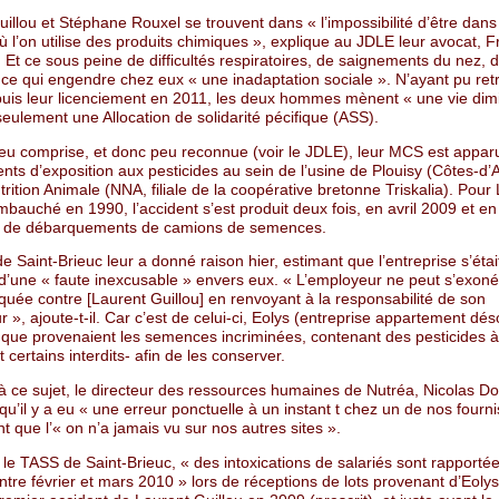
illou et Stéphane Rouxel se trouvent dans « l’impossibilité d’être dans
ù l’on utilise des produits chimiques », explique au JDLE leur avocat, F
 Et ce sous peine de difficultés respiratoires, de saignements du nez, d’i
 ce qui engendre chez eux « une inadaptation sociale ». N’ayant pu ret
epuis leur licenciement en 2011, les deux hommes mènent « une vie dim
eulement une Allocation de solidarité pécifique (ASS).
eu comprise, et donc peu reconnue (voir le JDLE), leur MCS est appar
nts d’exposition aux pesticides au sein de l’usine de Plouisy (Côtes-d
rition Animale (NNA, filiale de la coopérative bretonne Triskalia). Pour
mbauché en 1990, l’accident s’est produit deux fois, en avril 2009 et en
s de débarquements de camions de semences.
 Saint-Brieuc leur a donné raison hier, estimant que l’entreprise s’éta
d’une « faute inexcusable » envers eux. « L’employeur ne peut s’exoné
quée contre [Laurent Guillou] en renvoyant à la responsabilité de son
r », ajoute-t-il. Car c’est de celui-ci, Eolys (entreprise appartement dé
, que provenaient les semences incriminées, contenant des pesticides à
 certains interdits- afin de les conserver.
à ce sujet, le directeur des ressources humaines de Nutréa, Nicolas Dou
qu’il y a eu « une erreur ponctuelle à un instant t chez un de nos fourn
t que l’« on n’a jamais vu sur nos autres sites ».
le TASS de Saint-Brieuc, « des intoxications de salariés sont rapporté
ntre février et mars 2010 » lors de réceptions de lots provenant d’Eolys,