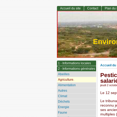
Accueil du site
Contact
Plan du 
Envir
1 - Informations locales
Accueil du 
2 - Informations générales
Pestic
Abeilles
salari
Agriculture.
Alimentation
jeudi 2 octob
Autres
Le 12 sep
Climat
Le tribuna
Déchets
reconnu j
Energie
ses ancien
Faune
multiples