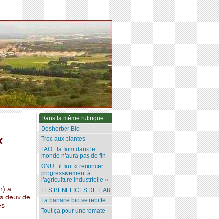
Dans la même rubrique
Désherber Bio
x
Troc aux plantes
FAO : la faim dans le
monde n’aura pas de fin
ONU : il faut « renoncer
progressivement à
l’agriculture industrielle »
r) a
LES BENEFICES DE L’AB
rs deux de
La banane bio se rebiffe
es
Tout ça pour une tomate