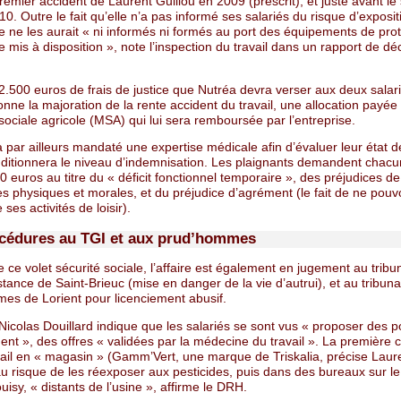
remier accident de Laurent Guillou en 2009 (prescrit), et juste avant l
0. Outre le fait qu’elle n’a pas informé ses salariés du risque d’exposit
se ne les aurait « ni informés ni formés au port des équipements de pro
le mis à disposition », note l’inspection du travail dans un rapport de 
2.500 euros de frais de justice que Nutréa devra verser aux deux salari
ne la majoration de la rente accident du travail, une allocation payée 
sociale agricole (MSA) qui lui sera remboursée par l’entreprise.
par ailleurs mandaté une expertise médicale afin d’évaluer leur état d
nditionnera le niveau d’indemnisation. Les plaignants demandent chacun
 euros au titre du « déficit fonctionnel temporaire », des préjudices de
s physiques et morales, et du préjudice d’agrément (le fait de ne pouv
 ses activités de loisir).
cédures au TGI et aux prud’hommes
 ce volet sécurité sociale, l’affaire est également en jugement au tribu
tance de Saint-Brieuc (mise en danger de la vie d’autrui), et au tribuna
es de Lorient pour licenciement abusif.
Nicolas Douillard indique que les salariés se sont vus « proposer des 
nt », des offres « validées par la médecine du travail ». La première c
vail en « magasin » (Gamm’Vert, une marque de Triskalia, précise Laur
 au risque de les réexposer aux pesticides, puis dans des bureaux sur 
ouisy, « distants de l’usine », affirme le DRH.