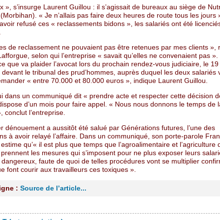
x », s’insurge Laurent Guillou : il s’agissait de bureaux au siège de Nut
(Morbihan). « Je n’allais pas faire deux heures de route tous les jours 
s avoir refusé ces « reclassements bidons », les salariés ont été licencié
.
res de reclassement ne pouvaient pas être retenues par mes clients », 
afforgue, selon qui l’entreprise « savait qu’elles ne convenaient pas ».
 ce que va plaider l’avocat lors du prochain rendez-vous judiciaire, le 19
devant le tribunal des prud’hommes, auprès duquel les deux salariés 
mander « entre 70.000 et 80.000 euros », indique Laurent Guillou.
ui dans un communiqué dit « prendre acte et respecter cette décision d
 dispose d’un mois pour faire appel. « Nous nous donnons le temps de l
, conclut l’entreprise.
r dénouement a aussitôt été salué par Générations futures, l’une des
ns à avoir relayé l’affaire. Dans un communiqué, son porte-parole Fran
e estime qu’« il est plus que temps que l’agroalimentaire et l’agriculture
prennent les mesures qui s’imposent pour ne plus exposer leurs salari
 dangereux, faute de quoi de telles procédures vont se multiplier confi
e font courir aux travailleurs ces toxiques ».
ligne :
Source de l’article...