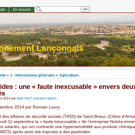
site
En résumé
onnement Lançonnais
site
2 - Informations générales
Agriculture.
>
>
ides : une « faute inexcusable » envers deu
és
re 2014
par
Alain KALT (retranscription)
tembre 2014 par Romain Loury
l des affaires de sécurité sociale (TASS) de Saint-Brieuc (Côtes-d’Armo
eudi 11 septembre la « faute inexcusable » de l’entreprise Nutréa enve
s salariés, qui ont contracté une hypersensibilité aux produits chimiqu
 (MCS) après avoir été exposés à des pesticides.