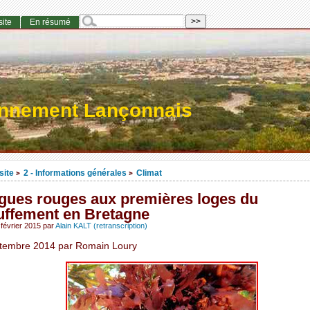
site
En résumé
onnement Lançonnais
site
2 - Informations générales
Climat
>
>
lgues rouges aux premières loges du
uffement en Bretagne
février 2015
par
Alain KALT (retranscription)
tembre 2014 par Romain Loury