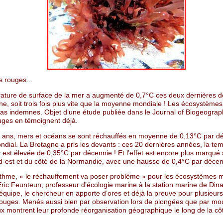
s rouges...
ature de surface de la mer a augmenté de 0,7°C ces deux dernières 
e, soit trois fois plus vite que la moyenne mondiale ! Les écosystèmes
pas indemnes. Objet d’une étude publiée dans le Journal of Biogeograph
uges en témoignent déjà.
 ans, mers et océans se sont réchauffés en moyenne de 0,13°C par d
ndial. La Bretagne a pris les devants : ces 20 dernières années, la te
 est élevée de 0,35°C par décennie ! Et l’effet est encore plus marqué 
rd-est et du côté de la Normandie, avec une hausse de 0,4°C par décen
rythme, « le réchauffement va poser problème » pour les écosystèmes m
ric Feunteun, professeur d’écologie marine à la station marine de Dinar
équipe, le chercheur en apporte d’ores et déjà la preuve pour plusieur
rouges. Menés aussi bien par observation lors de plongées que par mod
ux montrent leur profonde réorganisation géographique le long de la cô