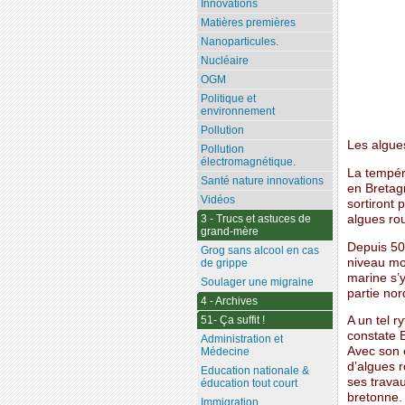
Innovations
Matières premières
Nanoparticules.
Nucléaire
OGM
Politique et
environnement
Pollution
Les algue
Pollution
électromagnétique.
La tempér
Santé nature innovations
en Bretagn
Vidéos
sortiront 
algues ro
3 - Trucs et astuces de
grand-mère
Depuis 50
Grog sans alcool en cas
niveau mo
de grippe
marine s’y
Soulager une migraine
partie no
4 - Archives
51- Ça suffit !
A un tel 
constate E
Administration et
Avec son 
Médecine
d’algues 
Education nationale &
ses trava
éducation tout court
bretonne.
Immigration