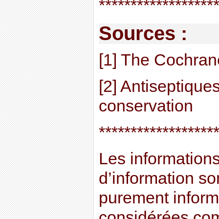
******************
Sources :
[1] The Cochran
[2] Antiseptiques
conservation
******************
Les informations 
d’information son
purement informa
considérées co