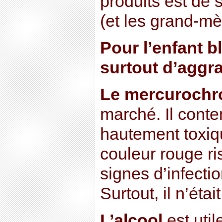
produits est de
(et les grand-mè
Pour l’enfant bl
surtout d’aggra
Le mercuroch
marché. Il cont
hautement toxiqu
couleur rouge ri
signes d’infecti
Surtout, il n’étai
L’alcool
est util