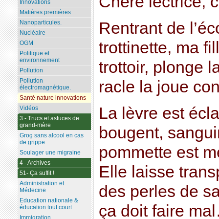
Chère lectrice, c
Innovations
Matières premières
Rentrant de l’éc
Nanoparticules.
Nucléaire
trottinette, ma f
OGM
Politique et
environnement
trottoir, plonge 
Pollution
Pollution
racle la joue co
électromagnétique.
Santé nature innovations
La lèvre est écl
Vidéos
3 - Trucs et astuces de
grand-mère
bougent, sangui
Grog sans alcool en cas
de grippe
pommette est m
Soulager une migraine
4 - Archives
Elle laisse tran
51- Ça suffit !
Administration et
des perles de s
Médecine
Education nationale &
ça doit faire ma
éducation tout court
Immigration