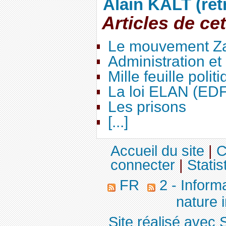
Alain KALT (ret
Articles de ce
Le mouvement Za
Administration e
Mille feuille polit
La loi ELAN (ED
Les prisons
[...]
Accueil du site
|
C
connecter
|
Statis
FR
2 - Inform
nature 
Site réalisé avec 