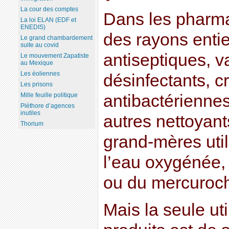
La cour des comptes
Dans les pharma
La loi ELAN (EDF et
ENEDIS)
des rayons enti
Le grand chambardement
suite au covid
antiseptiques, v
Le mouvement Zapatiste
au Mexique
Les éoliennes
désinfectants, c
Les prisons
antibactériennes
Mille feuille politique
Pléthore d’agences
inutiles
autres nettoyant
Thorium
grand-mères utili
l’eau oxygénée, 
ou du mercuroc
Mais la seule uti