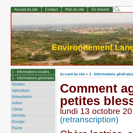
Accueil du site
Contact
Plan du site
En résumé
Environnement Lan
1 - Informations locales
Accueil du site
2 - Informations générale
>
2 - Informations générales
Comment ag
Abeilles
Agriculture.
petites bles
Alimentation
Autres
lundi 13 octobre 2
Climat
Déchets
(retranscription)
Energie
Faune