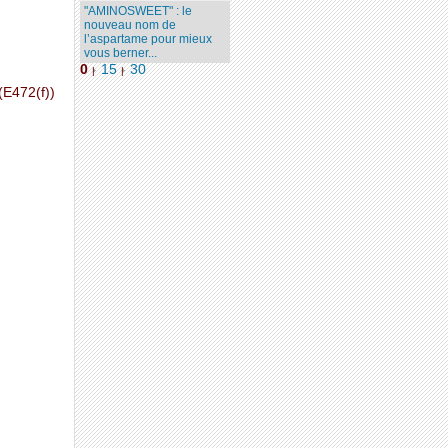
"AMINOSWEET" : le
nouveau nom de
l’aspartame pour mieux
vous berner...
0
15
30
|
|
(E472(f))