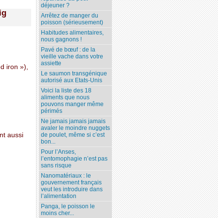
déjeuner ?
ig
Arrêtez de manger du
poisson (sérieusement)
Habitudes alimentaires,
nous gagnons !
Pavé de bœuf : de la
vieille vache dans votre
assiette
d iron »),
Le saumon transgénique
autorisé aux Etats-Unis
Voici la liste des 18
aliments que nous
pouvons manger même
périmés
Ne jamais jamais jamais
avaler le moindre nuggets
de poulet, même si c’est
nt aussi
bon...
Pour l’Anses,
l’entomophagie n’est pas
sans risque
Nanomatériaux : le
gouvernement français
veut les introduire dans
l’alimentation
Panga, le poisson le
moins cher...