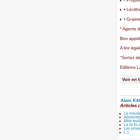
• Propio
• Lécith
• Grain
* Agents d
Bon appéti
A lire éga
"Sortez de
Editions
Voir en 
Alain KAL
Articles 
Le mouve
Administr
Mille feui
La loi E
Les priso
[...]