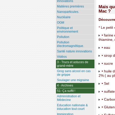
Innovations
Mais qu
Matières premières
Mac ?
Nanoparticules.
Nucléaire
Découvrez
OGM
* Le peti
Politique et
environnement
• farine 
Pollution
thiamine, 
Pollution
électromagnétique.
• eau
Santé nature innovations
• sirop 
Vidéos
3 - Trucs et astuces de
• sucre
grand-mère
Grog sans alcool en cas
• huile d
de grippe
2% ( au pl
Soulager une migraine
• Sel
4 - Archives
51- Ça suffit !
• sulfat
Administration et
• Carbon
Médecine
Education nationale &
• Gluten
éducation tout court
Immigration