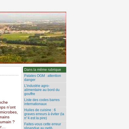
Dans la même rubrique
Patates OGM : attention
danger
L’industrie agro-
alimentaire au bord du
gouffre
Liste des codes barres
poche
internationaux
mps n’ont
Huiles de cuisine : 6
 microbes,
graves erreurs à éviter (la
umains
n°4 est la pire)
humain ?
Faites-vous cette erreur
oir…
répandue au petit-