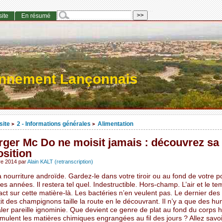
site
En résumé
onnement Lançonnais
site
2 - Informations générales
Alimentation
>
>
rger Mc Do ne moisit jamais : découvrez sa
sition
re 2014
par
Alain KALT (retranscription)
a nourriture androïde. Gardez-le dans votre tiroir ou au fond de votre 
s années. Il restera tel quel. Indestructible. Hors-champ. L’air et le te
ct sur cette matière-là. Les bactéries n’en veulent pas. Le dernier des
tit des champignons taille la route en le découvrant. Il n’y a que des h
ler pareille ignominie. Que devient ce genre de plat au fond du corps 
mulent les matières chimiques engrangées au fil des jours ? Allez sav