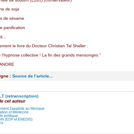
nate de sodium (E281) (conservateur)
ine de soja
es de sésame
e panification
t...
lement le livre du Docteur Christian Tal Shaller :
 l’hypnose collective ! La fin des grands mensonges."
 LANORE
ligne :
Source de l’article...
T (retranscription)
de cet auteur
ment Zapatiste au Mexique
ation et Médecine
lle politique
LAN (EDF et ENEDIS)
ns