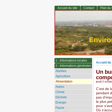
Accueil du site
Contact
Plan du 
Envir
1 - Informations locales
Accueil du 
2 - Informations générales
Un bu
Abeilles
compo
Agriculture.
Alimentation
jeudi 2 octob
Autres
C’est de l
Climat
pendant de
Déchets
pas d’impa
le plus pe
Energie
pour s’ava
Faune
Où s’accu