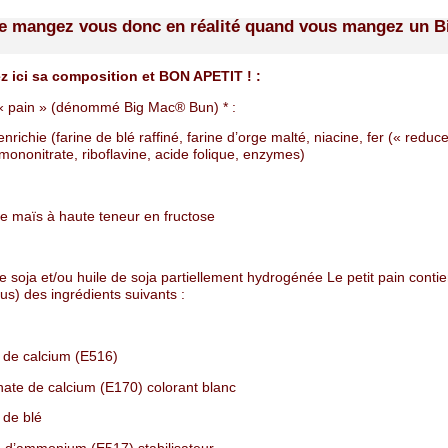
e mangez vous donc en réalité quand vous mangez un B
 ici sa composition et BON APETIT ! :
t « pain » (dénommé Big Mac® Bun) * :
enrichie (farine de blé raffiné, farine d’orge malté, niacine, fer (« reduce
mononitrate, riboflavine, acide folique, enzymes)
de maïs à haute teneur en fructose
e soja et/ou huile de soja partiellement hydrogénée Le petit pain contie
us) des ingrédients suivants :
e de calcium (E516)
ate de calcium (E170) colorant blanc
 de blé