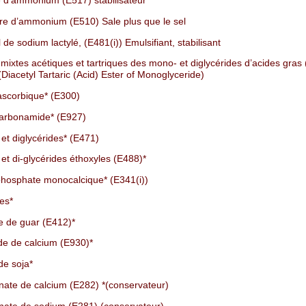
e d’ammonium (E517) stabilisateur
re d’ammonium (E510) Sale plus que le sel
 de sodium lactylé, (E481(i)) Emulsifiant, stabilisant
 mixtes acétiques et tartriques des mono- et diglycérides d’acides gras 
iacetyl Tartaric (Acid) Ester of Monoglyceride)
ascorbique* (E300)
arbonamide* (E927)
et diglycérides* (E471)
et di-glycérides éthoxyles (E488)*
hosphate monocalcique* (E341(i))
es*
 de guar (E412)*
de de calcium (E930)*
de soja*
nate de calcium (E282) *(conservateur)