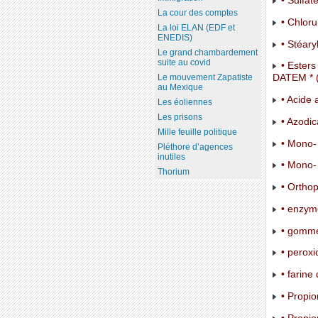
• Sulfat
La cour des comptes
• Chloru
La loi ELAN (EDF et
ENEDIS)
• Stéaryl
Le grand chambardement
suite au covid
• Esters
Le mouvement Zapatiste
DATEM * (D
au Mexique
• Acide 
Les éoliennes
Les prisons
• Azodic
Mille feuille politique
• Mono- 
Pléthore d’agences
inutiles
• Mono- 
Thorium
• Orthop
• enzym
• gomme
• peroxi
• farine 
• Propio