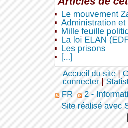
Articles de ce
Le mouvement Za
Administration e
Mille feuille polit
La loi ELAN (ED
Les prisons
[...]
Accueil du site
|
C
connecter
|
Statis
FR
2 - Informa
Site réalisé avec 