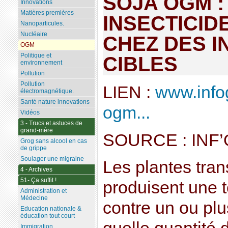
SOJA OGM :
Innovations
Matières premières
INSECTICID
Nanoparticules.
Nucléaire
CHEZ DES I
OGM
Politique et
CIBLES
environnement
Pollution
Pollution
LIEN :
www.info
électromagnétique.
Santé nature innovations
ogm...
Vidéos
3 - Trucs et astuces de
grand-mère
SOURCE : INF
Grog sans alcool en cas
de grippe
Soulager une migraine
Les plantes tran
4 - Archives
51- Ça suffit !
produisent une t
Administration et
Médecine
contre un ou plu
Education nationale &
éducation tout court
Immigration