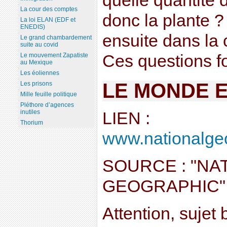
quelle quantité d
La cour des comptes
donc la plante ?
La loi ELAN (EDF et
ENEDIS)
ensuite dans la 
Le grand chambardement
suite au covid
Le mouvement Zapatiste
Ces questions fo
au Mexique
Les éoliennes
LE MONDE 
Les prisons
Mille feuille politique
Pléthore d’agences
inutiles
LIEN :
Thorium
www.nationalgeog
SOURCE : "NA
GEOGRAPHIC"
Attention, sujet 