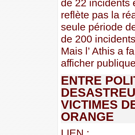
de 22 incidents 
reflète pas la ré
seule période d
de 200 incidents
Mais l’ Athis a fa
afficher publique
ENTRE POLI
DESASTREUS
VICTIMES D
ORANGE
LIEN :