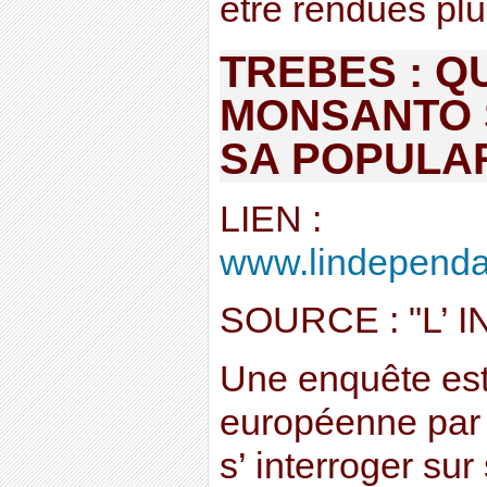
être rendues plus 
TREBES : 
MONSANTO S
SA POPULA
LIEN :
www.lindependant
SOURCE : "L’
Une enquête est
européenne par 
s’ interroger s