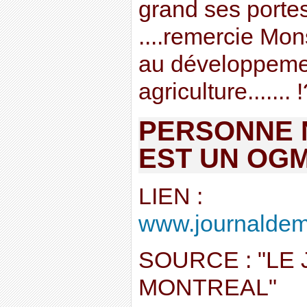
grand ses porte
....remercie Mo
au développemen
agriculture....... !
PERSONNE N
EST UN OG
LIEN :
www.journaldemo
SOURCE : "LE
MONTREAL"