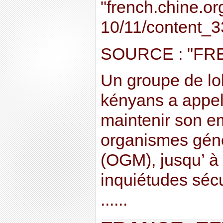
"french.chine.or
10/11/content_
SOURCE : "FR
Un groupe de lob
kényans a appel
maintenir son e
organismes gén
(OGM), jusqu’ à 
inquiétudes sécu
......