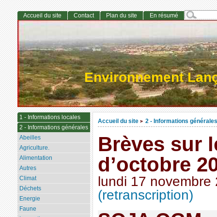
Accueil du site
Contact
Plan du site
En résumé
Environnement Lan
1 - Informations locales
Accueil du site
2 - Informations générale
>
2 - Informations générales
Brèves sur 
Abeilles
Agriculture.
d’octobre 2
Alimentation
Autres
lundi 17 novembre
Climat
Déchets
(retranscription)
Energie
Faune