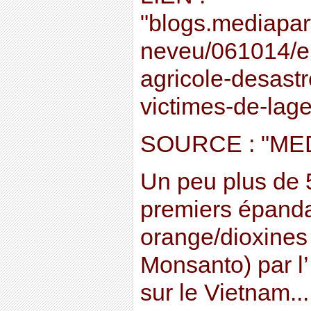
"blogs.mediapart.
neveu/061014/en
agricole-desast
victimes-de-lag
SOURCE : "ME
Un peu plus de 
premiers épanda
orange/dioxines
Monsanto) par l
sur le Vietnam...