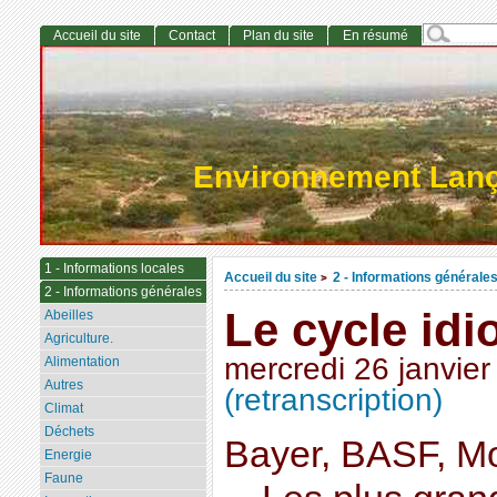
Accueil du site
Contact
Plan du site
En résumé
Environnement Lan
1 - Informations locales
Accueil du site
2 - Informations générale
>
2 - Informations générales
Le cycle idi
Abeilles
Agriculture.
mercredi 26 janvier
Alimentation
Autres
(retranscription)
Climat
Déchets
Bayer, BASF, Mo
Energie
Faune