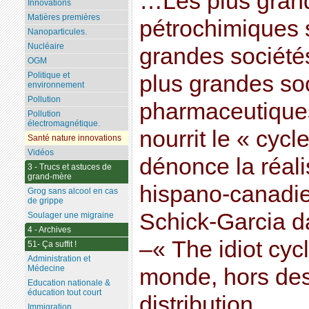
…Les plus gran
Innovations
Matières premières
pétrochimiques s
Nanoparticules.
Nucléaire
grandes société
OGM
Politique et
plus grandes so
environnement
Pollution
pharmaceutiques
Pollution
électromagnétique.
nourrit le « cycl
Santé nature innovations
Vidéos
dénonce la réali
3 - Trucs et astuces de
grand-mère
hispano-canadi
Grog sans alcool en cas
de grippe
Schick-Garcia d
Soulager une migraine
4 - Archives
–« The idiot cycl
51- Ça suffit !
Administration et
Médecine
monde, hors des 
Education nationale &
éducation tout court
distribution.
Immigration