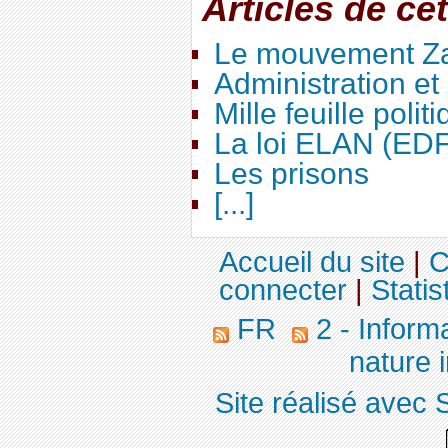
Articles de ce
Le mouvement Za
Administration e
Mille feuille polit
La loi ELAN (ED
Les prisons
[...]
Accueil du site
|
C
connecter
|
Statis
FR
2 - Inform
nature 
Site réalisé avec 