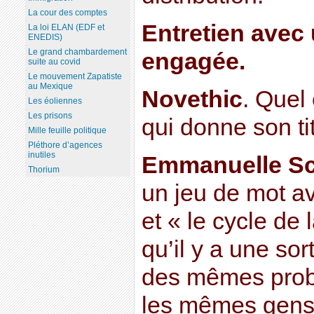
La cour des comptes
Entretien avec
La loi ELAN (EDF et
ENEDIS)
Le grand chambardement
engagée.
suite au covid
Le mouvement Zapatiste
au Mexique
Novethic
. Quel 
Les éoliennes
Les prisons
qui donne son tit
Mille feuille politique
Pléthore d’agences
inutiles
Emmanuelle Sc
Thorium
un jeu de mot av
et « le cycle de 
qu’il y a une so
des mêmes prob
les mêmes gens,