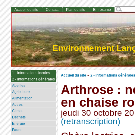
Accueil du site
Contact
Plan du site
En résumé
Environnement Lan
1 - Informations locales
Accueil du site
2 - Informations générale
>
2 - Informations générales
Arthrose : n
Abeilles
Agriculture.
en chaise ro
Alimentation
Autres
jeudi 30 octobre 2
Climat
Déchets
(retranscription)
Energie
Faune