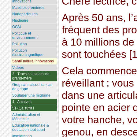
Chère lectrice, c
Innovations
Matières premières
Après 50 ans, l’a
Nanoparticules.
Nucléaire
fréquent des pro
OGM
Politique et
environnement
à 10 millions d
Pollution
Pollution
sont touchées [1]
électromagnétique.
Santé nature innovations
Cela commence 
Vidéos
3 - Trucs et astuces de
grand-mère
réveillant : vou
Grog sans alcool en cas
de grippe
dans une articul
Soulager une migraine
4 - Archives
pointe en acier 
51- Ça suffit !
Administration et
votre hanche, vo
Médecine
Education nationale &
genou, en desce
éducation tout court
Immigration