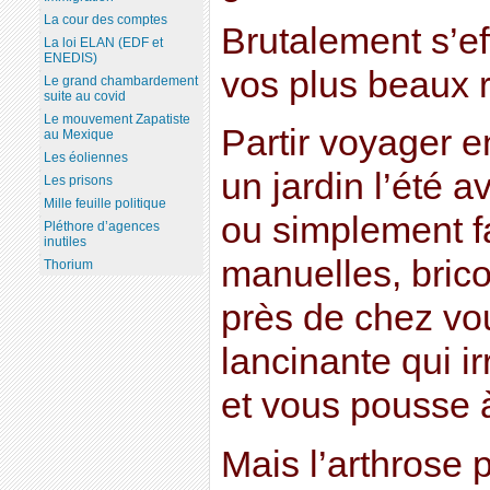
La cour des comptes
Brutalement s’ef
La loi ELAN (EDF et
ENEDIS)
vos plus beaux r
Le grand chambardement
suite au covid
Le mouvement Zapatiste
Partir voyager en
au Mexique
Les éoliennes
un jardin l’été a
Les prisons
Mille feuille politique
ou simplement fa
Pléthore d’agences
inutiles
manuelles, bric
Thorium
près de chez vo
lancinante qui i
et vous pousse 
Mais l’arthrose 