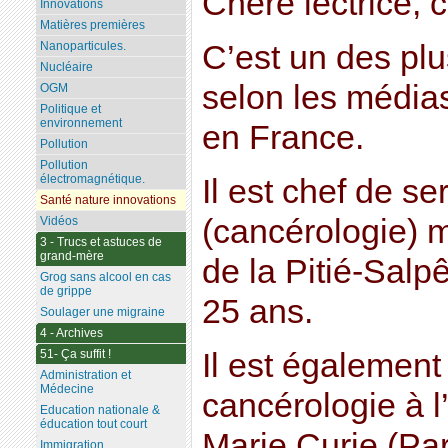
Chère lectrice, c
Innovations
Matières premières
C’est un des pl
Nanoparticules.
Nucléaire
selon les médias
OGM
Politique et
environnement
en France.
Pollution
Pollution
électromagnétique.
Il est chef de se
Santé nature innovations
(cancérologie) m
Vidéos
3 - Trucs et astuces de
grand-mère
de la Pitié-Salp
Grog sans alcool en cas
de grippe
25 ans.
Soulager une migraine
4 - Archives
Il est également
51- Ça suffit !
Administration et
Médecine
cancérologie à l
Education nationale &
éducation tout court
Marie Curie (Par
Immigration