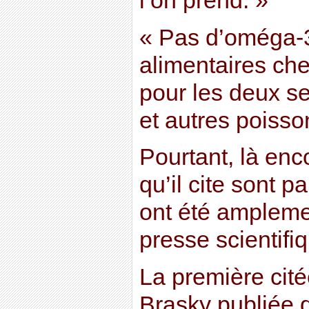
l’on prend. »
« Pas d’oméga-
alimentaires ch
pour les deux s
et autres poisso
Pourtant, là enc
qu’il cite sont 
ont été ampleme
presse scientifi
La première cité
Brasky publiée d