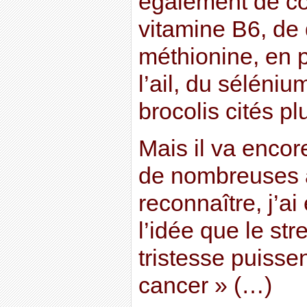
également de c
vitamine B6, de 
méthionine, en p
l’ail, du séléni
brocolis cités pl
Mais il va encor
de nombreuses a
reconnaître, j’ai
l’idée que le str
tristesse puissen
cancer » (…)