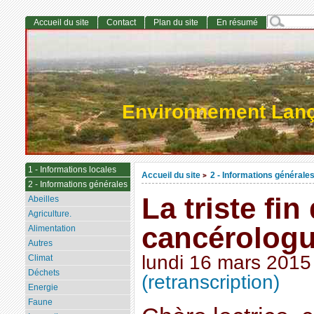
Accueil du site
Contact
Plan du site
En résumé
Environnement Lan
1 - Informations locales
Accueil du site
2 - Informations générale
>
2 - Informations générales
La triste fin
Abeilles
Agriculture.
cancérolog
Alimentation
Autres
lundi 16 mars 2015
Climat
Déchets
(retranscription)
Energie
Faune