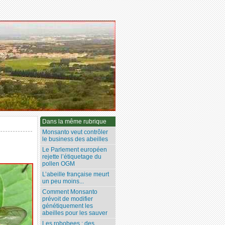
Dans la même rubrique
Monsanto veut contrôler
le business des abeilles
Le Parlement européen
rejette l’étiquetage du
pollen OGM
L’abeille française meurt
un peu moins...
Comment Monsanto
prévoit de modifier
génétiquement les
abeilles pour les sauver
Les robobees : des