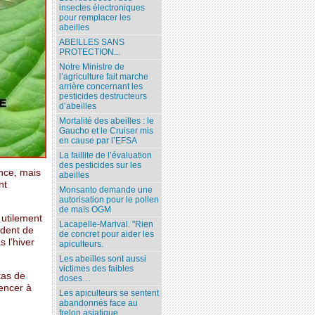
insectes électroniques
pour remplacer les
abeilles
ABEILLES SANS
PROTECTION...
Notre Ministre de
l’agriculture fait marche
arrière concernant les
pesticides destructeurs
d’abeilles
Mortalité des abeilles : le
Gaucho et le Cruiser mis
en cause par l’EFSA
La faillite de l’évaluation
des pesticides sur les
ance, mais
abeilles
nt
Monsanto demande une
autorisation pour le pollen
de maïs OGM
 utilement
Lacapelle-Marival. "Rien
ident de
de concret pour aider les
 l’hiver
apiculteurs.
Les abeilles sont aussi
victimes des faibles
tas de
doses…
mencer à
Les apiculteurs se sentent
abandonnés face au
frelon asiatique.