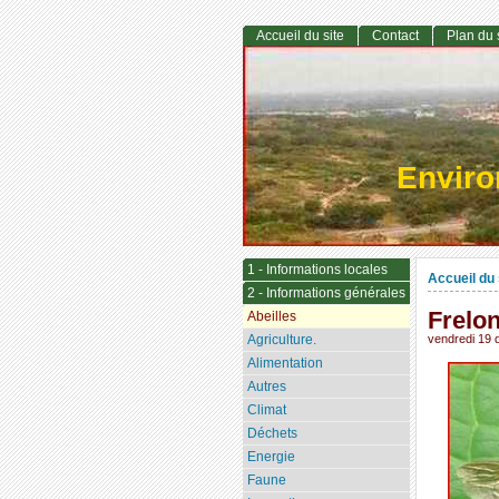
Accueil du site
Contact
Plan du 
Envir
1 - Informations locales
Accueil du 
2 - Informations générales
Frelon
Abeilles
Agriculture.
vendredi 19
Alimentation
Autres
Climat
Déchets
Energie
Faune