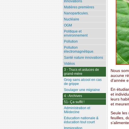
Innovations
Matières premières
Nanoparticules.
Nucléaire
OGM
Politique et
environnement
Pollution
Pollution
électromagnétique.
Santé nature innovations
Vidéos
3 - Trucs et astuces de
Nous somme
grand-mère
aucune ré
Grog sans alcool en cas
d’année e
de grippe
En étudian
Soulager une migraine
et individ
4 - Archives
leurs habi
51- Ça suffit !
et meuren
Administration et
Médecine
Seule les 
feuilles, 
Education nationale &
éducation tout court
s’aliment
Immigration