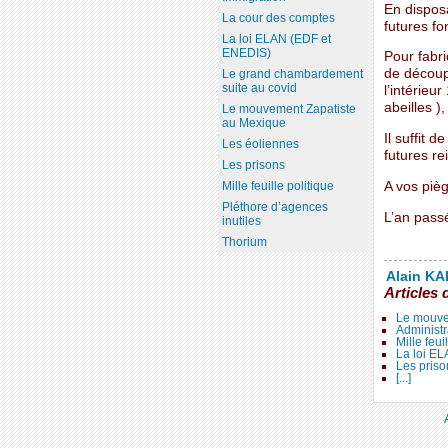
En disposa
La cour des comptes
futures fo
La loi ELAN (EDF et
ENEDIS)
Pour fabri
de découpe
Le grand chambardement
suite au covid
l’intérieu
abeilles )
Le mouvement Zapatiste
au Mexique
Il suffit d
Les éoliennes
futures r
Les prisons
A vos pièg
Mille feuille politique
Pléthore d’agences
L’an passé
inutiles
Thorium
Alain KAL
Articles 
Le mouve
Administr
Mille feui
La loi E
Les priso
[...]