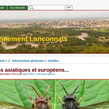
site
En résumé
onnement Lançonnais
site
2 - Informations générales
Abeilles
>
>
s asiatiques et européens...
 décembre 2014
par
Alain KALT (retranscription)