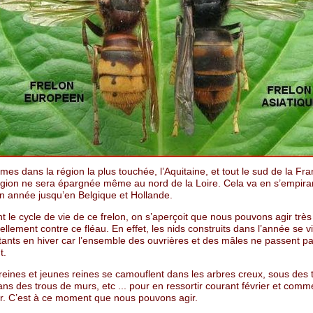
s dans la région la plus touchée, l’Aquitaine, et tout le sud de la Fr
gion ne sera épargnée même au nord de la Loire. Cela va en s’empira
n année jusqu’en Belgique et Hollande.
t le cycle de vie de ce frelon, on s’aperçoit que nous pouvons agir très
uellement contre ce fléau. En effet, les nids construits dans l’année se v
tants en hiver car l’ensemble des ouvrières et des mâles ne passent pas
t.
reines et jeunes reines se camouflent dans les arbres creux, sous des 
dans des trous de murs, etc ... pour en ressortir courant février et com
er. C’est à ce moment que nous pouvons agir.