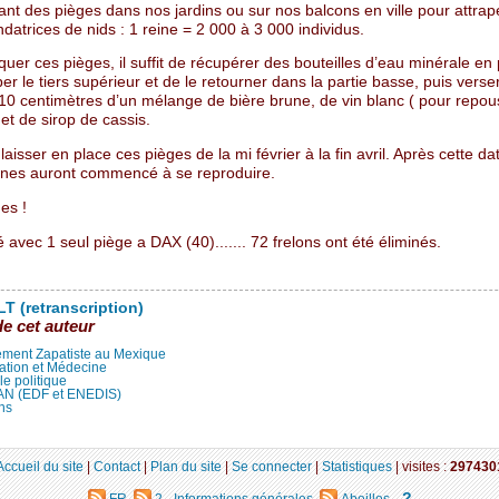
nt des pièges dans nos jardins ou sur nos balcons en ville pour attrap
ndatrices de nids : 1 reine = 2 000 à 3 000 individus.
quer ces pièges, il suffit de récupérer des bouteilles d’eau minérale en 
r le tiers supérieur et de le retourner dans la partie basse, puis verse
r 10 centimètres d’un mélange de bière brune, de vin blanc ( pour repou
, et de sirop de cassis.
e laisser en place ces pièges de la mi février à la fin avril. Après cette da
eines auront commencé à se reproduire.
es !
 avec 1 seul piège a DAX (40)....... 72 frelons ont été éliminés.
T (retranscription)
de cet auteur
ment Zapatiste au Mexique
ation et Médecine
lle politique
LAN (EDF et ENEDIS)
ns
Accueil du site
|
Contact
|
Plan du site
|
Se connecter
|
Statistiques
|
visites :
297430
?
FR
2 - Informations générales
Abeilles