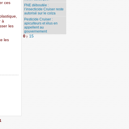
er ces
FNE déboutée :
l’insecticide Cruiser reste
autorisé sur le colza
plastique,
Pesticide Cruiser :
r à
apiculteurs et élus en
sser les
appellent au
gouvernement
0
15
|
te les
1