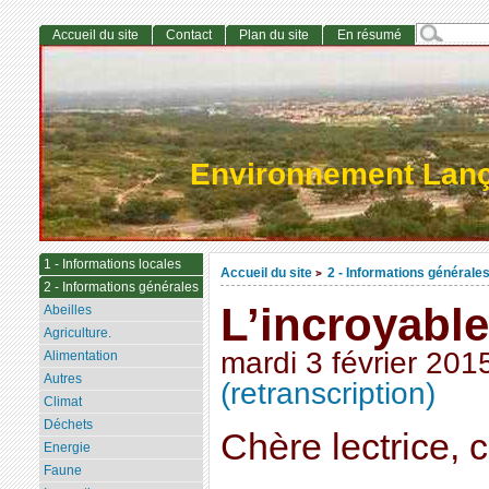
Accueil du site
Contact
Plan du site
En résumé
Environnement Lan
1 - Informations locales
Accueil du site
2 - Informations générale
>
2 - Informations générales
L’incroyable
Abeilles
Agriculture.
mardi 3 février 201
Alimentation
Autres
(retranscription)
Climat
Déchets
Chère lectrice, c
Energie
Faune