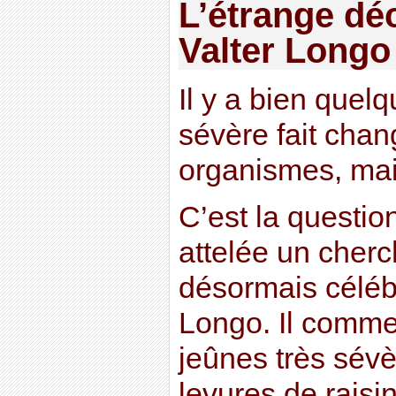
L’étrange dé
Valter Longo
Il y a bien quel
sévère fait cha
organismes, mai
C’est la question
attelée un cher
désormais célébr
Longo. Il comme
jeûnes très sév
levures de raisin