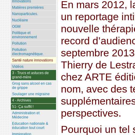
En mars 2012, l
Innovations
Matières premières
un reportage int
Nanoparticules.
Nucléaire
nouvelle thérapi
OGM
Politique et
environnement
record d’audience
Pollution
septembre 2013. 
Pollution
électromagnétique.
Santé nature innovations
Thierry de Lestr
Vidéos
3 - Trucs et astuces de
chez ARTE éditi
grand-mère
Grog sans alcool en cas
nom, avec des 
de grippe
Soulager une migraine
supplémentaires
4 - Archives
51- Ça suffit !
perspectives.
Administration et
Médecine
Education nationale &
Pourquoi un tel 
éducation tout court
Immigration