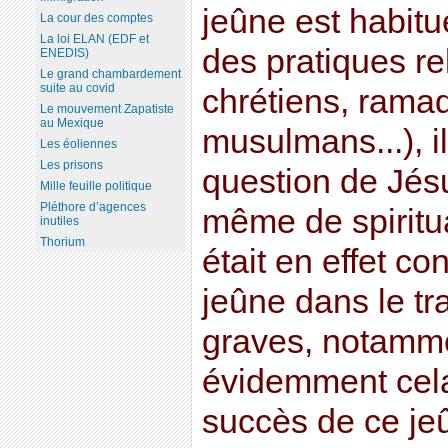
jeûne est habitu
La cour des comptes
La loi ELAN (EDF et
des pratiques r
ENEDIS)
Le grand chambardement
suite au covid
chrétiens, rama
Le mouvement Zapatiste
au Mexique
musulmans...), il
Les éoliennes
Les prisons
question de Jésu
Mille feuille politique
Pléthore d’agences
même de spiritua
inutiles
Thorium
était en effet c
jeûne dans le t
graves, notammen
évidemment cela
succès de ce je