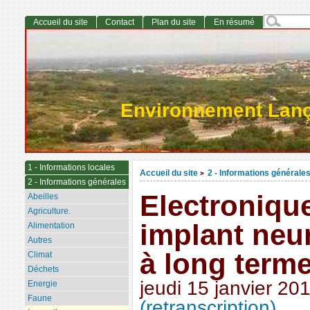
Accueil du site
Contact
Plan du site
En résumé
Environnement Lan
1 - Informations locales
Accueil du site
2 - Informations générale
>
2 - Informations générales
Electronique
Abeilles
Agriculture.
implant neu
Alimentation
Autres
à long term
Climat
Déchets
jeudi 15 janvier 20
Energie
Faune
(retranscription)