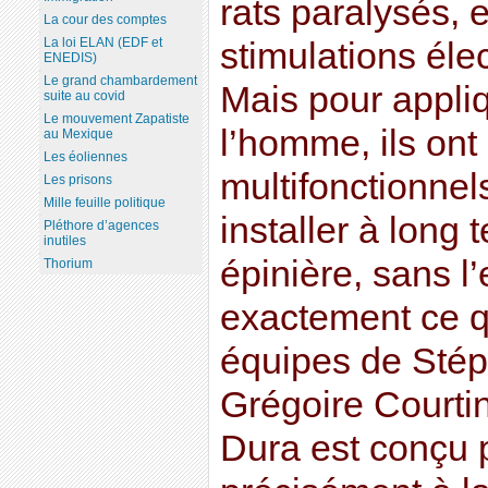
rats paralysés,
La cour des comptes
La loi ELAN (EDF et
stimulations éle
ENEDIS)
Le grand chambardement
Mais pour appli
suite au covid
Le mouvement Zapatiste
l’homme, ils ont
au Mexique
Les éoliennes
multifonctionnel
Les prisons
Mille feuille politique
installer à long 
Pléthore d’agences
inutiles
épinière, sans 
Thorium
exactement ce q
équipes de Stép
Grégoire Courtin
Dura est conçu 