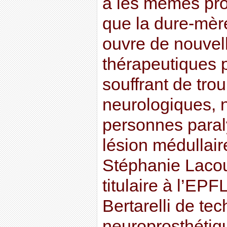
a les mêmes pr
que la dure-mère
ouvre de nouvell
thérapeutiques 
souffrant de tro
neurologiques, 
personnes paral
lésion médullair
Stéphanie Lacou
titulaire à l’EPF
Bertarelli de te
neuroprosthétiq