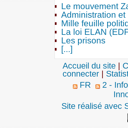
Le mouvement Za
Administration e
Mille feuille polit
La loi ELAN (ED
Les prisons
[...]
Accueil du site
|
C
connecter
|
Statis
FR
2 - Inf
Inno
Site réalisé avec 