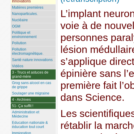
Innovations
Matières premières
L’implant neuron
Nanoparticules.
Nucléaire
voie à de nouvel
OGM
Politique et
personnes paral
environnement
Pollution
lésion médullaire
Pollution
électromagnétique.
s’applique direc
Santé nature innovations
Vidéos
épinière sans l
3 - Trucs et astuces de
grand-mère
première fait l’o
Grog sans alcool en cas
de grippe
Soulager une migraine
dans Science.
4 - Archives
51- Ça suffit !
Les scientifique
Administration et
Médecine
rétablir la marc
Education nationale &
éducation tout court
Immigration