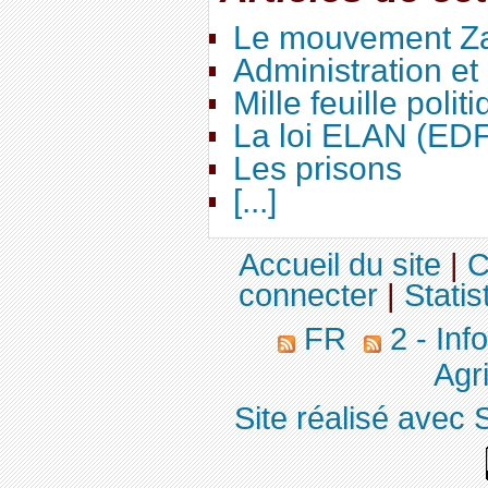
Le mouvement Za
Administration e
Mille feuille polit
La loi ELAN (ED
Les prisons
[...]
Accueil du site
|
C
connecter
|
Statis
FR
2 - Inf
Agri
Site réalisé avec 