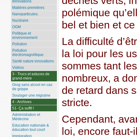
déchets verts, 
Innovations
Matières premières
polémique qu’ell
Nanoparticules.
Nucléaire
bel et bien et c
OGM
Politique et
environnement
La difficulté d’ê
Pollution
la loi pour les 
Pollution
électromagnétique.
Santé nature innovations
sommes tant les 
Vidéos
3 - Trucs et astuces de
nombreux, a do
grand-mère
Grog sans alcool en cas
de retard dans s
de grippe
Soulager une migraine
stricte.
4 - Archives
51- Ça suffit !
Administration et
Cependant, avan
Médecine
Education nationale &
loi, encore faut-
éducation tout court
Immigration