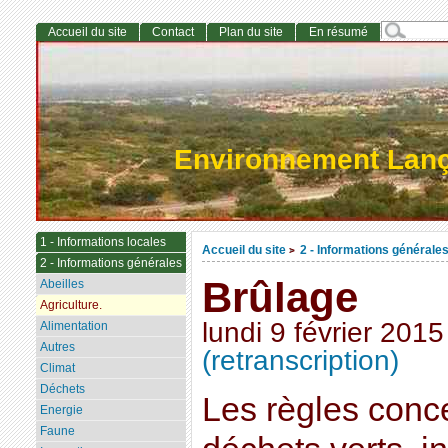
Accueil du site
Contact
Plan du site
En résumé
Environnement Lan
1 - Informations locales
Accueil du site
2 - Informations générale
>
2 - Informations générales
Brûlage
Abeilles
Agriculture.
lundi 9 février 2015
Alimentation
Autres
(retranscription)
Climat
Déchets
Les règles conc
Energie
Faune