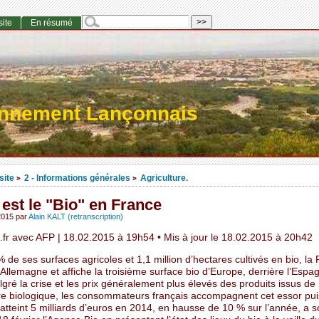
site
En résumé
onnement Lançonnais
site
2 - Informations générales
Agriculture.
>
>
est le "Bio" en France
 2015
par
Alain KALT (retranscription)
fr avec AFP | 18.02.2015 à 19h54 • Mis à jour le 18.02.2015 à 20h42
 de ses surfaces agricoles et 1,1 million d’hectares cultivés en bio, la
Allemagne et affiche la troisième surface bio d’Europe, derrière l’Espa
Malgré la crise et les prix généralement plus élevés des produits issus de
ture biologique, les consommateurs français accompagnent cet essor pui
tteint 5 milliards d’euros en 2014, en hausse de 10 % sur l’année, a s