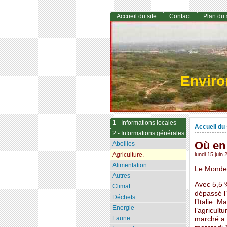
Accueil du site
Contact
Plan du 
Envir
1 - Informations locales
Accueil du 
2 - Informations générales
Où en 
Abeilles
Agriculture.
lundi 15 juin
Alimentation
Le Monde.
Autres
Avec 5,5 %
Climat
dépassé l’
Déchets
l’Italie. 
Energie
l’agricul
Faune
marché a a