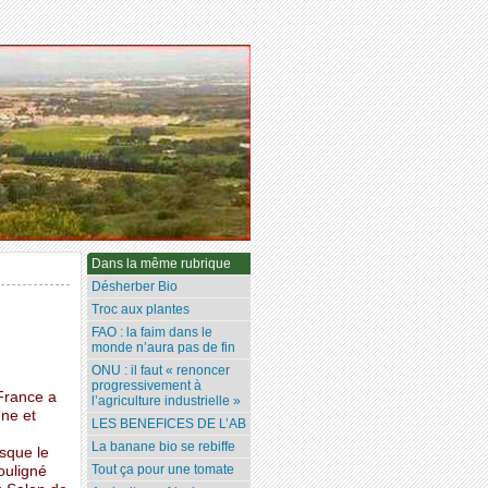
Dans la même rubrique
Désherber Bio
Troc aux plantes
FAO : la faim dans le
monde n’aura pas de fin
ONU : il faut « renoncer
progressivement à
 France a
l’agriculture industrielle »
gne et
LES BENEFICES DE L’AB
La banane bio se rebiffe
sque le
Tout ça pour une tomate
ouligné