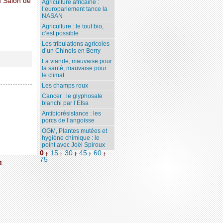
du Salon de
Agriculture africaine :
l’europarlement tance la
NASAN
Agriculture : le tout bio,
c’est possible
Les tribulations agricoles
d’un Chinois en Berry
La viande, mauvaise pour
la santé, mauvaise pour
le climat
Les champs roux
Cancer : le glyphosate
blanchi par l’Efsa
Antibiorésistance : les
porcs de l’angoisse
OGM, Plantes mutées et
hygiène chimique : le
point avec Joël Spiroux
0
15
30
45
60
|
|
|
|
|
75
1