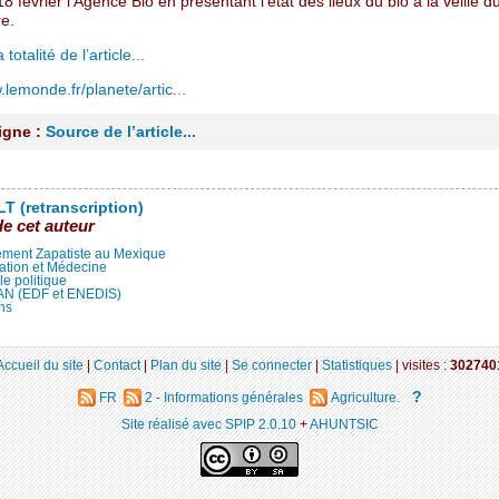
8 février l’Agence Bio en présentant l’état des lieux du bio à la veille 
re.
 totalité de l’article...
.lemonde.fr/planete/artic...
ligne :
Source de l’article...
T (retranscription)
de cet auteur
ment Zapatiste au Mexique
ation et Médecine
lle politique
LAN (EDF et ENEDIS)
ns
Accueil du site
|
Contact
|
Plan du site
|
Se connecter
|
Statistiques
|
visites :
302740
?
FR
2 - Informations générales
Agriculture.
Site réalisé avec SPIP 2.0.10
+
AHUNTSIC