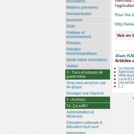
mercredi 1
Innovations
l’agricultu
Matières premières
Nanoparticules.
Pour lire la
Nucléaire
http://www
OGM
Politique et
Voir en 
environnement
Pollution
Pollution
électromagnétique.
Alain KAL
Santé nature innovations
Articles 
Vidéos
Le mouve
Administr
3 - Trucs et astuces de
Mille feui
grand-mère
La loi E
Les priso
Grog sans alcool en cas
[...]
de grippe
Soulager une migraine
4 - Archives
51- Ça suffit !
Administration et
Médecine
Education nationale &
éducation tout court
Immigration