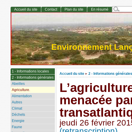
Accueil du site
Contact
Plan du site
En résumé
Environnement Lan
1 - Informations locales
Accueil du site
2 - Informations générale
>
2 - Informations générales
L’agricultur
Abeilles
Agriculture.
menacée par
Alimentation
Autres
transatlant
Climat
Déchets
jeudi 26 février 201
Energie
Faune
(retranscription)