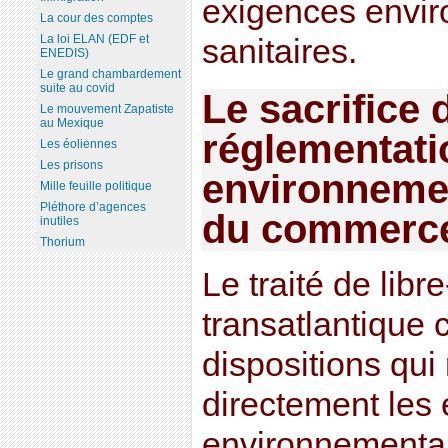
exigences envir
La cour des comptes
La loi ELAN (EDF et
sanitaires.
ENEDIS)
Le grand chambardement
suite au covid
Le sacrifice 
Le mouvement Zapatiste
au Mexique
réglementati
Les éoliennes
Les prisons
environnemen
Mille feuille politique
Pléthore d’agences
du commerce 
inutiles
Thorium
Le traité de lib
transatlantique 
dispositions qu
directement les
environnemental