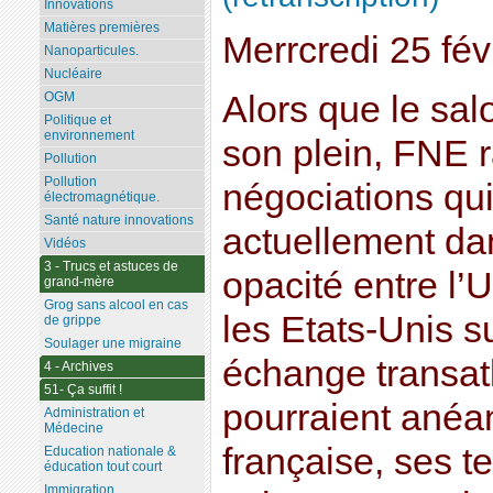
Innovations
Matières premières
Merrcredi 25 fév
Nanoparticules.
Nucléaire
Alors que le salo
OGM
Politique et
environnement
son plein, FNE r
Pollution
Pollution
négociations qui
électromagnétique.
Santé nature innovations
actuellement da
Vidéos
3 - Trucs et astuces de
opacité entre l
grand-mère
Grog sans alcool en cas
les Etats-Unis sur
de grippe
Soulager une migraine
échange transat
4 - Archives
51- Ça suffit !
pourraient anéant
Administration et
Médecine
française, ses te
Education nationale &
éducation tout court
Immigration