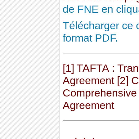
de FNE en cliquan
Télécharger ce
format PDF.
[1] TAFTA : Tran
Agreement [2] 
Comprehensive 
Agreement
__._,_.___