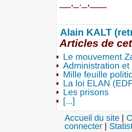
__,_._,___
Alain KALT (ret
Articles de ce
Le mouvement Za
Administration e
Mille feuille polit
La loi ELAN (ED
Les prisons
[...]
Accueil du site
|
C
connecter
|
Statis