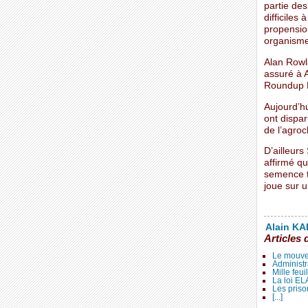
partie de
difficiles
propensio
organisme
Alan Rowl
assuré à 
Roundup R
Aujourd’h
ont dispar
de l’agro
D’ailleurs
affirmé q
semence tr
joue sur u
Alain KAL
Articles 
Le mouve
Administr
Mille feui
La loi E
Les priso
[...]