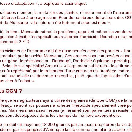
itesse d’adaptation », a expliqué le scientifique.
es études menées, la mutation des plantes, et notamment de l’amarante
défense face à une agression. Pour de nombreux détracteurs des OG
 de Monsanto, « la nature a été fortement sous-estimée ».
té, la firme Monsanto admet le problème, appelant même les vendeur
gricoles à inciter les agriculteurs à alterner l’herbicide Roundup et un a
 comme le 2-4-D.
s victimes de l’amarante ont été ensemencés avec des graines « Ro
produites par la société Monsanto. Ces graines sont composées d’un
u un gène de résistance au “Roundup”, l’herbicide également produit p
Selon le site spécialisé Arcturius, « l’argument publicitaire de la firme
 coût représenté par le traitement d’une culture ainsi protégée contre 
total auquel elle est devenue insensible, plutôt que de l’application d’un
lus cher à l’achat ».
des OGM ?
fie que les agriculteurs ayant utilisé des graines (de type OGM) de la 
eady, se sont vus poussés à acheter l’herbicide spécialement créé pou
tures. Mais les mauvaises herbes (amarante) sont parvenues à résister 
t se sont développées dans les champs de manière exponentielle.
e produit en moyenne 12.000 graines par an, pour une durée de vie d
idérée par les peuples d’Amérique latine comme une plante sacrée, elle