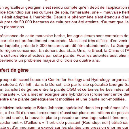
n agriculteur géorgien s’est rendu compte qu’en dépit de l’application
icide Roundup sur ses cultures de soja, l’amarante, une « mauvaise her
et s’était adaptée à l’herbicide. Depuis le phénomène s’est étendu à d’au
ù près de 50.000 hectares de cultures ont été atteints, d’autant que l
es plantations.
résistance de cette mauvaise herbe, les agriculteurs sont contraints de 
 car elle est profondément enracinée. Mais il est très difficile d’en venir
ur laquelle, près de 5.000 hectares ont dû être abandonnés. La Géorgi
le région concernée. En dehors des Etats-Unis, le Brésil, la Chine et l’A
rs cultures être affectées par cette plante. Pour les autorités australien
deviendra un problème majeur d’ici trois ou quatre ans.
sfert de gène
groupe de scientifiques du Centre for Ecology and Hydrology, organisat
e située à Winfrith, dans le Dorset, cité par le site spécialisé Energie-San
un transfert de gènes entre la plante OGM et certaines herbes indésira
marante ». Cela met en exergue une hybridation (croisement entre de
entre une plante génétiquement modifiée et une plante non-modifiée.
néticien britannique Brian Johnson, spécialisé dans les problèmes liés
re, « il suffit d’un seul croisement réussi sur plusieurs millions de possibi
lle est créée, la nouvelle plante possède un avantage sélectif énorme, 
rapidement ». D’ailleurs « l’herbicide puissant (Roundup, ndlr) utilisé ici
ate et d’ammonium, a exercé sur les plantes une pression énorme qui