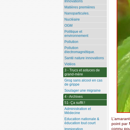
Innovations
Matières premières
Nanoparticules.
Nucléaire
OGM
Politique et
environnement
Pollution
Pollution
électromagnétique.
Santé nature innovations
Vidéos
3 - Trucs et astuces de
grand-mère
Grog sans alcool en cas
de grippe
Soulager une migraine
4 - Archives
51- Ça suffit !
Administration et
Médecine
L’amarant
Education nationale &
éducation tout court
point par 
connu pour
Immigration