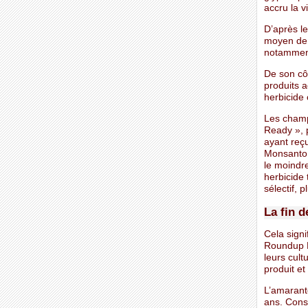
accru la v
D’après l
moyen de 
notamment
De son cô
produits a
herbicide
Les champ
Ready », 
ayant reç
Monsanto. 
le moindre
herbicide 
sélectif, p
La fin 
Cela signi
Roundup R
leurs cul
produit e
L’amarant
ans. Cons