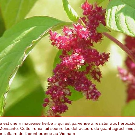
e est une « mauvaise herbe » qui est parvenue à résister aux herbicid
Monsanto. Cette ironie fait sourire les détracteurs du géant agrochimiq
 l’affaire de l’agent orange au Vietnam.