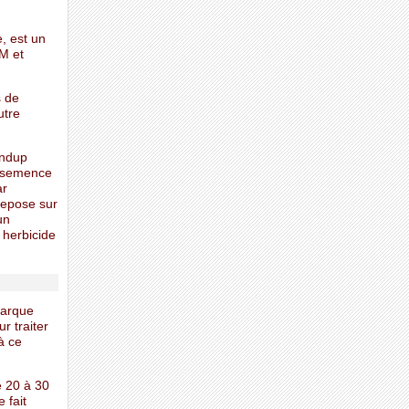
, est un
M et
s de
utre
undup
e semence
ar
 repose sur
un
 herbicide
marque
r traiter
à ce
e 20 à 30
 fait