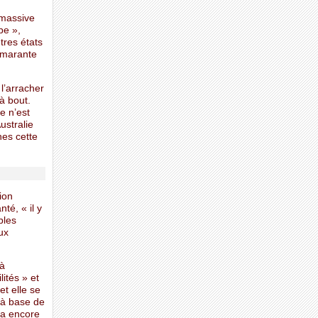
 massive
be »,
tres états
’amarante
l’arracher
 à bout.
e n’est
ustralie
nes cette
ion
té, « il y
bles
ux
 à
lités » et
et elle se
, à base de
 a encore