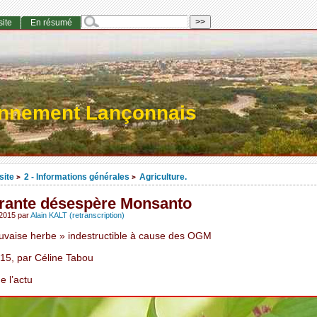
site
En résumé
onnement Lançonnais
site
2 - Informations générales
Agriculture.
>
>
rante désespère Monsanto
 2015
par
Alain KALT (retranscription)
vaise herbe » indestructible à cause des OGM
15, par Céline Tabou
e l’actu