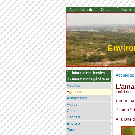
Accueil du site
Contact
Plan du 
Envir
1 - Informations locales
Accueil du 
2 - Informations générales
L’ama
Abeilles
Agriculture.
lundi 9 mars
Alimentation
Une « mau
Autres
7 mars 20
Climat
Déchets
A la Une d
Energie
Faune