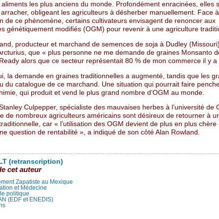
s aliments les plus anciens du monde. Profondément enracinées, elles s
 à arracher, obligeant les agriculteurs à désherber manuellement. Face à
n de ce phénomène, certains cultivateurs envisagent de renoncer aux
s génétiquement modifiés (OGM) pour revenir à une agriculture traditi
and, producteur et marchand de semences de soja à Dudley (Missouri)
Arcturius, que « plus personne ne me demande de graines Monsanto d
eady alors que ce secteur représentait 80 % de mon commerce il y a 
ui, la demande en graines traditionnelles a augmenté, tandis que les 
u du catalogue de ce marchand. Une situation qui pourrait faire penche
chimie, qui produit et vend le plus grand nombre d’OGM au monde.
 Stanley Culpepper, spécialiste des mauvaises herbes à l’université de 
ue de nombreux agriculteurs américains sont désireux de retourner à u
aditionnelle, car « l’utilisation des OGM devient de plus en plus chère 
ne question de rentabilité », a indiqué de son côté Alan Rowland.
T (retranscription)
de cet auteur
ment Zapatiste au Mexique
ation et Médecine
lle politique
LAN (EDF et ENEDIS)
ns