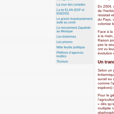
La cour des comptes
En 2004, u
La loi ELAN (EDF et
de l’herb
ENEDIS)
résistait 
Le grand chambardement
du Pays, o
suite au covid
colonise l
Le mouvement Zapatiste
au Mexique
Face à la 
à la main,
Les éoliennes
Raison po
Les prisons
pas la seu
Mille feuille politique
ont vu leu
Pléthore d’agences
évolution 
inutiles
Un tran
Thorium
Selon un 
britanniqu
aurait eu 
comme l’a
espèces) 
Pour le gé
l’agricultu
« dès qu’e
multiplie 
glyphosph