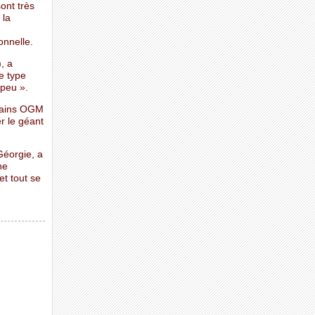
ont très
 la
onnelle.
, a
e type
peu ».
grains OGM
r le géant
Géorgie, a
ne
et tout se