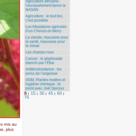
Agriculture africaine :
l’europarlement tance la
NASAN
Agriculture : le tout bio,
c’est possible
Les tribulations agricoles
d’un Chinois en Berry
La viande, mauvaise pour
la santé, mauvaise pour
le climat
Les champs roux
Cancer : le glyphosate
blanchi par l’Efsa
Antibiorésistance : les
porcs de l’angoisse
OGM, Plantes mutées et
hygiène chimique : le
point avec Joël Spiroux
0
15
30
45
60
|
|
|
|
|
75
es mis au
ue, plus