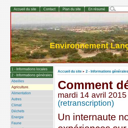
Accueil du site
Contact
Plan du site
En résumé
Environnement Lan
1 - Informations locales
Accueil du site
2 - Informations générale
>
2 - Informations générales
Comment dés
Abeilles
Agriculture.
mardi 14 avril 2015
Alimentation
Autres
(retranscription)
Climat
Déchets
Un internaute no
Energie
Faune