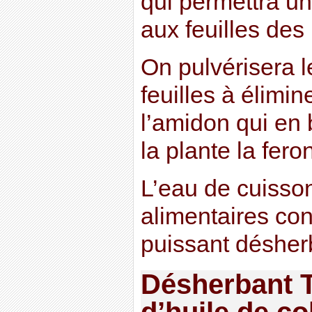
qui permettra u
aux feuilles de
On pulvérisera l
feuilles à élimin
l’amidon qui en
la plante la fero
L’eau de cuisso
alimentaires co
puissant désherb
Désherbant 
d’huile de co