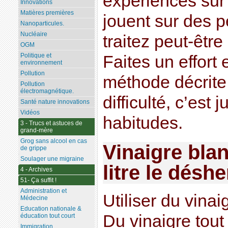
expériences sur 
Innovations
Matières premières
jouent sur des 
Nanoparticules.
Nucléaire
traitez peut-êtr
OGM
Politique et
Faites un effort e
environnement
Pollution
méthode décrite
Pollution
électromagnétique.
difficulté, c’est
Santé nature innovations
Vidéos
habitudes.
3 - Trucs et astuces de
grand-mère
Grog sans alcool en cas
Vinaigre blan
de grippe
Soulager une migraine
litre le déshe
4 - Archives
51- Ça suffit !
Administration et
Utiliser du vinai
Médecine
Education nationale &
Du vinaigre tout 
éducation tout court
Immigration