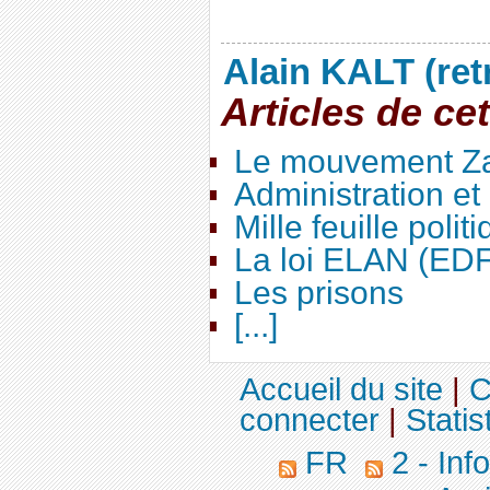
Alain KALT (ret
Articles de ce
Le mouvement Za
Administration e
Mille feuille polit
La loi ELAN (ED
Les prisons
[...]
Accueil du site
|
C
connecter
|
Statis
FR
2 - Inf