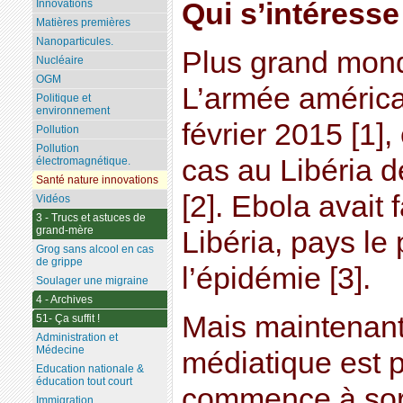
Qui s’intéresse
Innovations
Matières premières
Nanoparticules.
Plus grand mon
Nucléaire
OGM
L’armée américai
Politique et
environnement
février 2015 [1],
Pollution
Pollution
cas au Libéria 
électromagnétique.
Santé nature innovations
[2]. Ebola avait 
Vidéos
3 - Trucs et astuces de
grand-mère
Libéria, pays le
Grog sans alcool en cas
de grippe
l’épidémie [3].
Soulager une migraine
4 - Archives
Mais maintenant
51- Ça suffit !
Administration et
Médecine
médiatique est p
Education nationale &
éducation tout court
commence à sort
Immigration