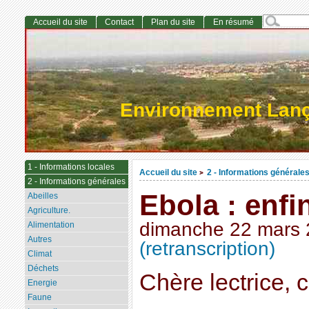
Accueil du site
Contact
Plan du site
En résumé
Environnement Lan
1 - Informations locales
Accueil du site
2 - Informations générale
>
2 - Informations générales
Ebola : enfin
Abeilles
Agriculture.
dimanche 22 mars
Alimentation
Autres
(retranscription)
Climat
Déchets
Chère lectrice, c
Energie
Faune