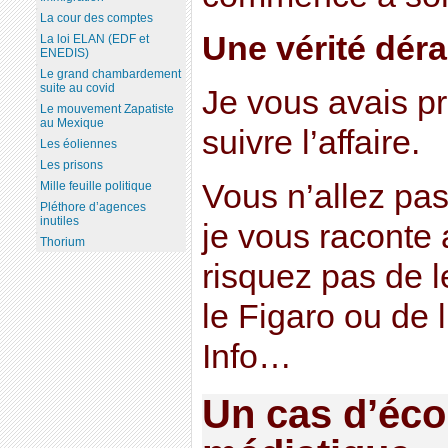
La cour des comptes
Une vérité dér
La loi ELAN (EDF et
ENEDIS)
Le grand chambardement
suite au covid
Je vous avais p
Le mouvement Zapatiste
au Mexique
suivre l’affaire.
Les éoliennes
Les prisons
Vous n’allez pa
Mille feuille politique
Pléthore d’agences
inutiles
je vous raconte 
Thorium
risquez pas de l
le Figaro ou de 
Info…
Un cas d’éco