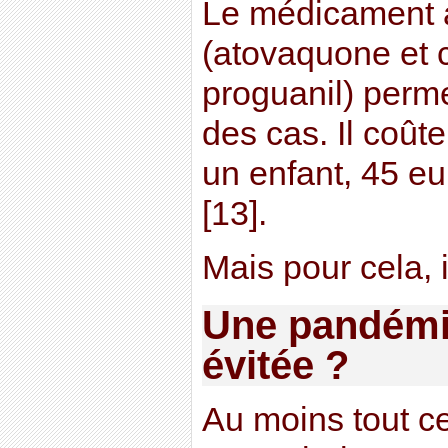
Le médicament a
(atovaquone et 
proguanil) permet
des cas. Il coût
un enfant, 45 eu
[13].
Mais pour cela, 
Une pandémi
évitée ?
Au moins tout c