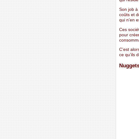
Son job à 
coûts et d
qui n’en e
Ces sociét
pour créer
consommate
C’est alor
ce qu’ils 
Nugget