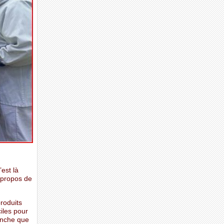
est là
 propos de
produits
iles pour
vanche que