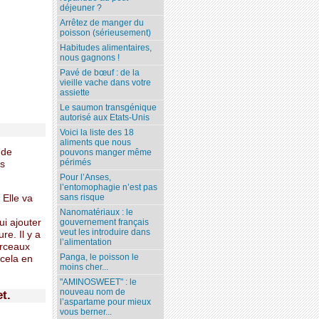
déjeuner ?
Arrêtez de manger du
poisson (sérieusement)
Habitudes alimentaires,
nous gagnons !
Pavé de bœuf : de la
vieille vache dans votre
assiette
Le saumon transgénique
autorisé aux Etats-Unis
Voici la liste des 18
aliments que nous
 de
pouvons manger même
périmés
es
Pour l’Anses,
l’entomophagie n’est pas
sans risque
 Elle va
Nanomatériaux : le
ui ajouter
gouvernement français
veut les introduire dans
re. Il y a
l’alimentation
orceaux
Panga, le poisson le
 cela en
moins cher...
"AMINOSWEET" : le
nouveau nom de
t.
l’aspartame pour mieux
vous berner...