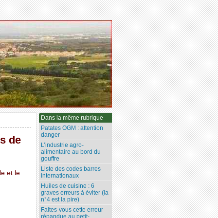
Dans la même rubrique
Patates OGM : attention
danger
ts de
L’industrie agro-
alimentaire au bord du
gouffre
Liste des codes barres
e et le
internationaux
Huiles de cuisine : 6
graves erreurs à éviter (la
n°4 est la pire)
Faites-vous cette erreur
répandue au petit-