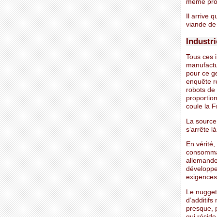
même prod
Il arrive 
viande de 
Industr
Tous ces 
manufactur
pour ce ge
enquête r
robots de
proportion
coule la F
La source 
s’arrête là
En vérité,
consommat
allemande
développem
exigences 
Le nugget
d’additif
presque, p
qui résid