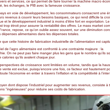
ivers et services, ce qui permet de faire tourner la machine macro éco
ité, les échanges, le PIB avec la fameuse croissance.
pays en voie de développement, les consommateurs consacrent une 
urs revenus à couvrir leurs besoins basiques, ce qui rend difficile la cr
e et le développement industriel à moins d’être fort en exportation. L
est trop étroit pour assurer la rentabilité des offres. Le mass market co
 France, repose, ce qu’on oublie assez souvent, sur une diminution con
es dépenses alimentaires dans les dépenses totales.
e que cette histoire de fabrication industrielle de l’alimentation est capit
iel de l’agro alimentaire est confronté à une contrainte majeure : la
e. On ne peut pas faire manger plus les gens que le nombre qu’ils sont
calories qu’ils avalent chaque jour.
perspectives de croissance sont limitées en volume, tandis que la haus
e vente est exclue, puisqu’encore une fois, ce facteur est hautement po
toute l’économie en entier à travers l’inflation et la compétitivité à l’inte
oyen dont dispose l’industriel pour augmenter ses revenus, consiste à 
ons "ingénieuses" pour réduire ses coûts de fabrication.