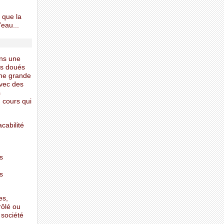
 que la
’eau...
ans une
ès doués
 une grande
avec des
s
n cours qui
cabilité
s
s
es,
rôlé ou
 société