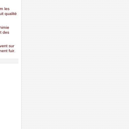
um les
it qualité
himie
t des
vent sur
ent fuir.