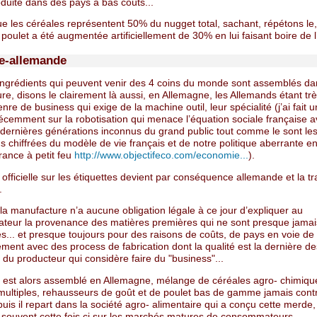
uite dans des pays à bas coûts...
que les céréales représentent 50% du nugget total, sachant, répétons le,
poulet a été augmentée artificiellement de 30% en lui faisant boire de l
ie-allemande
ingrédients qui peuvent venir des 4 coins du monde sont assemblés d
e, disons le clairement là aussi, en Allemagne, les Allemands étant tr
nre de business qui exige de la machine outil, leur spécialité (j’ai fait
écemment sur la robotisation qui menace l’équation sociale française 
 dernières générations inconnus du grand public tout comme le sont le
s chiffrées du modèle de vie français et de notre politique aberrante e
rance à petit feu
http://www.objectifeco.com/economie...
).
officielle sur les étiquettes devient par conséquence allemande et la tra
.
 la manufacture n’a aucune obligation légale à ce jour d’expliquer au
eur la provenance des matières premières qui ne sont presque jamai
s... et presque toujours pour des raisons de coûts, de pays en voie de
ent avec des process de fabrication dont la qualité est la dernière de
du producteur qui considère faire du "business"...
 est alors assemblé en Allemagne, mélange de céréales agro- chimiqu
s multiples, rehausseurs de goût et de poulet bas de gamme jamais cont
uis il repart dans la société agro- alimentaire qui a conçu cette merde,
e souvent cette fois ci sur les marchés matures de consommateurs.