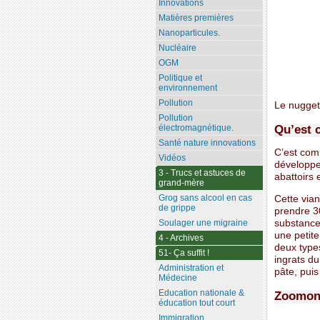
Innovations
Matières premières
Nanoparticules.
Nucléaire
OGM
Politique et
environnement
Pollution
Le nugget
Pollution
Qu’est 
électromagnétique.
Santé nature innovations
C’est com
Vidéos
développe
3 - Trucs et astuces de
abattoirs 
grand-mère
Grog sans alcool en cas
Cette via
de grippe
prendre 30
substance 
Soulager une migraine
une petite
4 - Archives
deux type
51- Ça suffit !
ingrats du
Administration et
pâte, puis
Médecine
Education nationale &
Zoomons
éducation tout court
Immigration