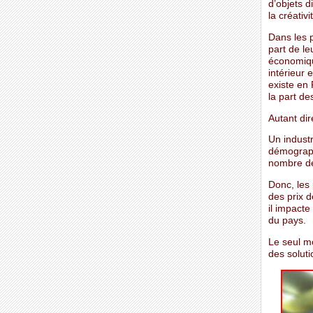
d’objets d
la créativ
Dans les 
part de le
économiqu
intérieur 
existe en
la part d
Autant dir
Un industr
démographi
nombre de 
Donc, les 
des prix d
il impacte 
du pays.
Le seul m
des soluti