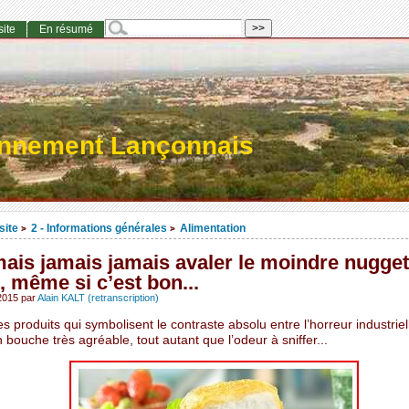
site
En résumé
onnement Lançonnais
site
2 - Informations générales
Alimentation
>
>
ais jamais jamais avaler le moindre nugge
, même si c’est bon...
 2015
par
Alain KALT (retranscription)
des produits qui symbolisent le contraste absolu entre l’horreur industriell
n bouche très agréable, tout autant que l’odeur à sniffer...