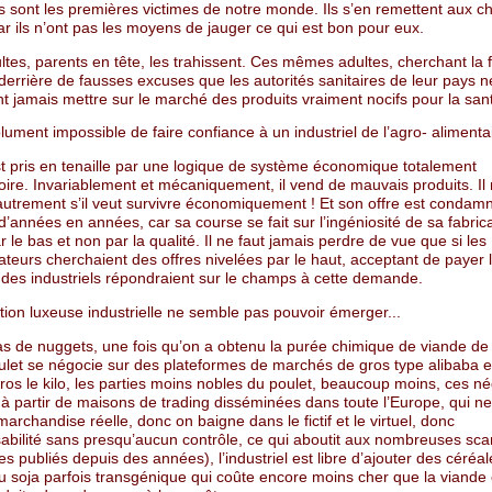
s sont les premières victimes de notre monde. Ils s’en remettent aux c
ar ils n’ont pas les moyens de jauger ce qui est bon pour eux.
ltes, parents en tête, les trahissent. Ces mêmes adultes, cherchant la fa
 derrière de fausses excuses que les autorités sanitaires de leur pays n
nt jamais mettre sur le marché des produits vraiment nocifs pour la san
olument impossible de faire confiance à un industriel de l’agro- alimenta
st pris en tenaille par une logique de système économique totalement
oire. Invariablement et mécaniquement, il vend de mauvais produits. Il
 autrement s’il veut survivre économiquement ! Et son offre est condam
’années en années, car sa course se fait sur l’ingéniosité de sa fabrica
r le bas et non par la qualité. Il ne faut jamais perdre de vue que si les
eurs cherchaient des offres nivelées par le haut, acceptant de payer l
, des industriels répondraient sur le champs à cette demande.
tion luxeuse industrielle ne semble pas pouvoir émerger...
as de nuggets, une fois qu’on a obtenu la purée chimique de viande de 
oulet se négocie sur des plateformes de marchés de gros type alibaba e
ros le kilo, les parties moins nobles du poulet, beaucoup moins, ces né
 à partir de maisons de trading disséminées dans toute l’Europe, qui ne
marchandise réelle, donc on baigne dans le fictif et le virtuel, donc
nsabilité sans presqu’aucun contrôle, ce qui aboutit aux nombreuses sc
es publiés depuis des années), l’industriel est libre d’ajouter des céréal
 soja parfois transgénique qui coûte encore moins cher que la viande 