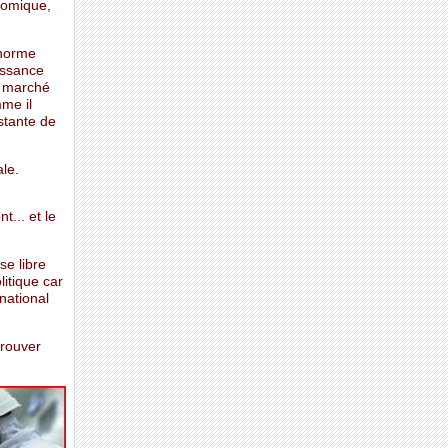
nomique,
énorme
oissance
e marché
mme il
stante de
ale.
... et le
se libre
litique car
rnational
trouver