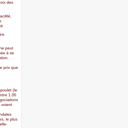
hoix des
cilité,
e
té.
ire.
 ne peut
née à se
tion,
e prix que
poulet (le
ntre 1.05
gociations
 voient
andales
es, le plus
elle-