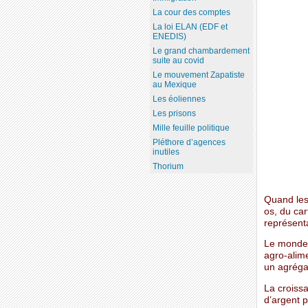
La cour des comptes
La loi ELAN (EDF et
ENEDIS)
Le grand chambardement
suite au covid
Le mouvement Zapatiste
au Mexique
Les éoliennes
Les prisons
Mille feuille politique
Pléthore d’agences
inutiles
Thorium
Quand les 
os, du car
représent
Le monde 
agro-alime
un agréga
La croiss
d’argent p