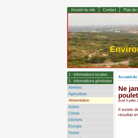
Accueil du site
Contact
Plan du 
Envir
1 - Informations locales
Accueil du 
2 - Informations générales
Ne jam
Abeilles
poulet
Agriculture.
Alimentation
jeudi 9 juillet
Autres
Il existe 
Climat
résultat e
Déchets
Energie
Faune