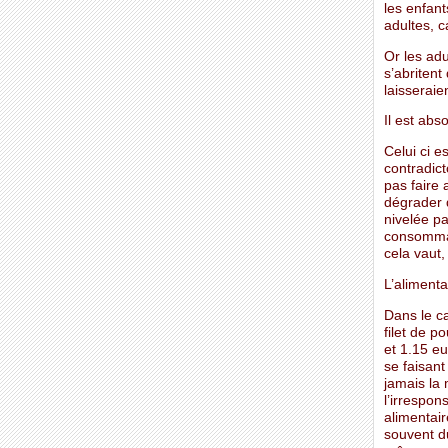
les enfant
adultes, c
Or les adu
s’abritent
laisseraie
Il est abs
Celui ci e
contradict
pas faire
dégrader d
nivelée pa
consommat
cela vaut
L’alimenta
Dans le c
filet de p
et 1.15 eu
se faisant
jamais la 
l’irrespo
alimentair
souvent du