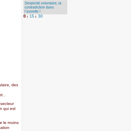
Simplicité volontaire, la
contradiction dans
l’assiette !
0
15
30
|
|
laire, des
t...
 secteur
n qui est
e le moins
mation