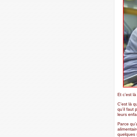
Et c’est 
C’est là q
qu’il fau
leurs enfa
Parce qu’a
alimentair
quelques s