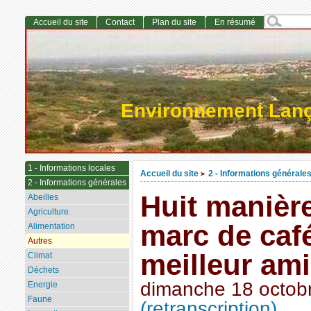
Accueil du site
Contact
Plan du site
En résumé
Environnement Lan
1 - Informations locales
Accueil du site
2 - Informations générale
>
2 - Informations générales
Huit manière
Abeilles
Agriculture.
marc de caf
Alimentation
Autres
meilleur ami
Climat
Déchets
dimanche 18 octob
Energie
Faune
(retranscription)