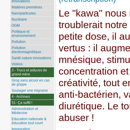
Innovations
Matières premières
Le "kawa" nous 
Nanoparticules.
Nucléaire
troublerait notr
OGM
Politique et
petite dose, il 
environnement
Pollution
vertus : il augme
Pollution
électromagnétique.
mnésique, stimul
Santé nature innovations
Vidéos
concentration et
3 - Trucs et astuces de
grand-mère
créativité, tout 
Grog sans alcool en cas
de grippe
Soulager une migraine
anti-bactérien, v
4 - Archives
51- Ça suffit !
diurétique. Le t
Administration et
Médecine
abuser !
Education nationale &
éducation tout court
Immigration