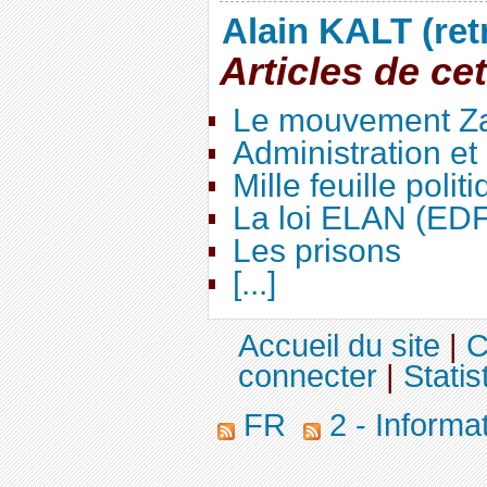
Alain KALT (ret
Articles de ce
Le mouvement Za
Administration e
Mille feuille polit
La loi ELAN (ED
Les prisons
[...]
Accueil du site
|
C
connecter
|
Statis
FR
2 - Informa