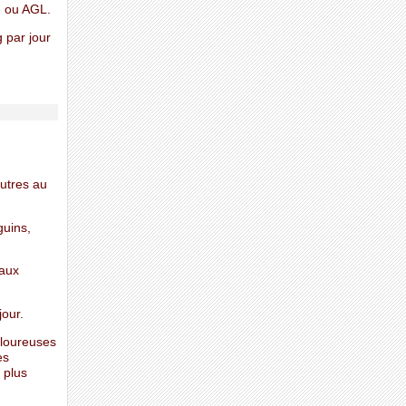
e ou AGL.
 par jour
utres au
guins,
eaux
jour.
uloureuses
es
 plus