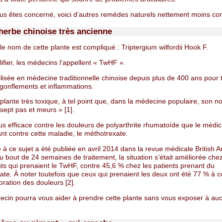
ous êtes concerné, voici d’autres remèdes naturels nettement moins co
 herbe chinoise très ancienne
 le nom de cette plante est compliqué : Triptergium wilfordii Hook F.
ifier, les médecins l’appellent « TwHF ».
tilisée en médecine traditionnelle chinoise depuis plus de 400 ans pour t
 gonflements et inflammations.
plante très toxique, à tel point que, dans la médecine populaire, son n
sept pas et meurs » [1].
lus efficace contre les douleurs de polyarthrite rhumatoïde que le médi
nt contre cette maladie, le méthotrexate.
à ce sujet a été publiée en avril 2014 dans la revue médicale British 
u bout de 24 semaines de traitement, la situation s’était améliorée che
ts qui prenaient le TwHF, contre 45,6 % chez les patients prenant du
te. À noter toutefois que ceux qui prenaient les deux ont été 77 % à c
ration des douleurs [2].
ecin pourra vous aider à prendre cette plante sans vous exposer à au