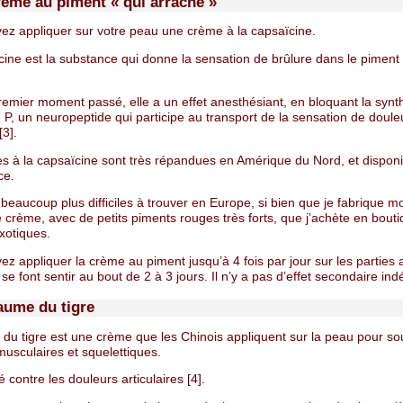
crème au piment « qui arrache »
ez appliquer sur votre peau une crème à la capsaïcine.
cine est la substance qui donne la sensation de brûlure dans le piment
remier moment passé, elle a un effet anesthésiant, en bloquant la syn
P, un neuropeptide qui participe au transport de la sensation de douleu
[3].
s à la capsaïcine sont très répandues en Amérique du Nord, et dispon
ce.
 beaucoup plus difficiles à trouver en Europe, si bien que je fabrique
 crème, avec de petits piments rouges très forts, que j’achète en bout
xotiques.
z appliquer la crème au piment jusqu’à 4 fois par jour sur les parties a
 se font sentir au bout de 2 à 3 jours. Il n’y a pas d’effet secondaire ind
baume du tigre
du tigre est une crème que les Chinois appliquent sur la peau pour so
usculaires et squelettiques.
isé contre les douleurs articulaires [4].