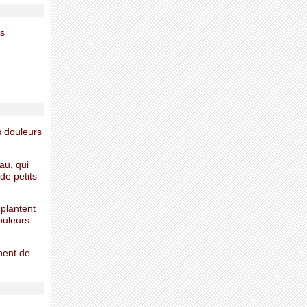
es
s douleurs
au, qui
de petits
 plantent
ouleurs
nnent de