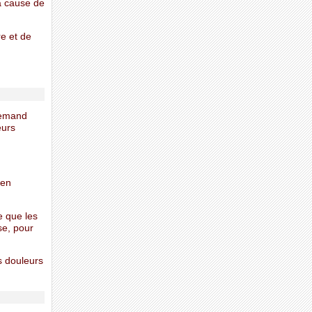
à cause de
re et de
llemand
eurs
 en
e que les
se, pour
s douleurs