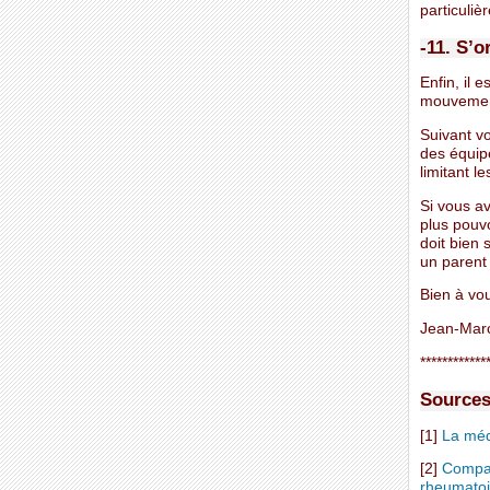
particuliè
-11. S’o
Enfin, il 
mouvemen
Suivant vo
des équip
limitant l
Si vous av
plus pouvo
doit bien 
un parent 
Bien à vo
Jean-Mar
************
Sources
[1]
La méd
[2]
Compar
rheumatoid