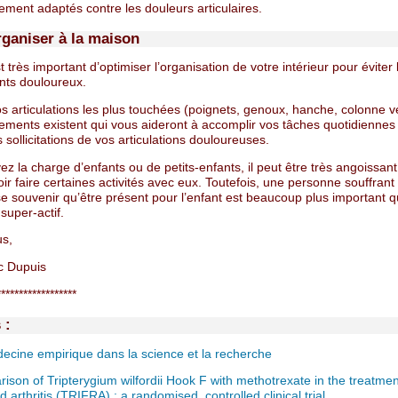
rement adaptés contre les douleurs articulaires.
rganiser à la maison
est très important d’optimiser l’organisation de votre intérieur pour éviter 
ts douloureux.
s articulations les plus touchées (poignets, genoux, hanche, colonne ve
ements existent qui vous aideront à accomplir vos tâches quotidiennes
es sollicitations de vos articulations douloureuses.
ez la charge d’enfants ou de petits-enfants, il peut être très angoissan
ir faire certaines activités avec eux. Toutefois, une personne souffrant
se souvenir qu’être présent pour l’enfant est beaucoup plus important q
super-actif.
us,
c Dupuis
******************
 :
ecine empirique dans la science et la recherche
ison of Tripterygium wilfordii Hook F with methotrexate in the treatment
 arthritis (TRIFRA) : a randomised, controlled clinical trial