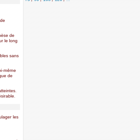
 de
thèse de
r le long
ibles sans
 moi-même
ique de
tteintes.
ésirable.
ulager les