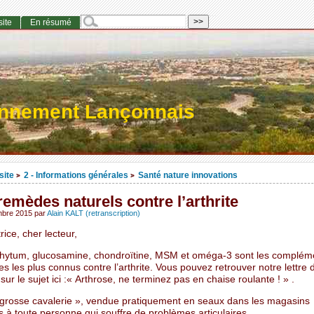
site
En résumé
onnement Lançonnais
site
2 - Informations générales
Santé nature innovations
>
>
emèdes naturels contre l’arthrite
mbre 2015
par
Alain KALT (retranscription)
rice, cher lecteur,
ytum, glucosamine, chondroïtine, MSM et oméga-3 sont les complém
es les plus connus contre l’arthrite. Vous pouvez retrouver notre lettre 
sur le sujet ici :« Arthrose, ne terminez pas en chaise roulante ! » .
« grosse cavalerie », vendue pratiquement en seaux dans les magasins
s à toute personne qui souffre de problèmes articulaires.