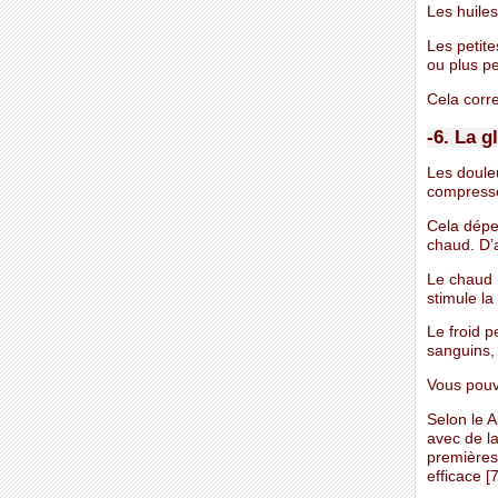
Les huile
Les petit
ou plus p
Cela corre
-6. La g
Les douleu
compress
Cela dépe
chaud. D’
Le chaud 
stimule la
Le froid p
sanguins, 
Vous pouve
Selon le 
avec de l
premières
efficace [7