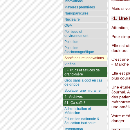
Innovations
Matières premières
Mais si v
Nanoparticules.
-1. Une
Nucléaire
OGM
Attention,
Politique et
environnement
Pour simpl
Pollution
Elle est u
Pollution
douleurs,
électromagnétique.
Santé nature innovations
C’est une 
Vidéos
« Marche 
3 - Trucs et astuces de
Elle est p
grand-mère
plus coura
Grog sans alcool en cas
de grippe
Une étude 
Soulager une migraine
Journal. A
4 - Archives
des patien
méthotrexa
51- Ça suffit !
une amélio
Administration et
Médecine
Votre méd
Education nationale &
danger.
éducation tout court
Immigration