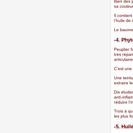
Bien des 
sa couleu
Il contien
l’huile de
Le baume d
-4. Phy
Peuplier f
très répan
articulaire
C’est une 
Une teintu
extraire le
Dix études
anti-infla
réduire l’
Trois à qu
les plus f
-5. Huil