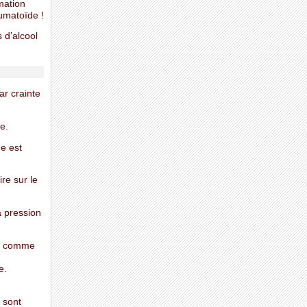
mation
umatoïde !
 d’alcool
ar crainte
e.
ue est
re sur le
a pression
ux comme
e.
 sont