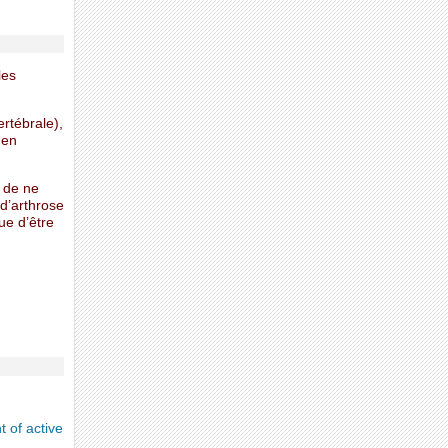
les
rtébrale),
 en
t de ne
 d’arthrose
ue d’être
 of active