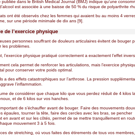
 publiée dans le British Medical Journal (BMJ) indique qu’une consom
’alcool est associée à une baisse de 50 % du risque de polyarthrite rh
tats ont été observés chez les femmes qui avaient bu au moins 4 verres
ne, sur une période minimale de dix ans [9].
re de l’exercice physique
uses personnes souffrant de douleurs articulaires évitent de bouger p
r les problèmes.
 l’exercice physique pratiqué correctement a exactement l’effet invers
ent cela permet de renforcer les articulations, mais l’exercice physiq
tal pour conserver votre poids optimal.
s a des effets catastrophiques sur l’arthrose. La pression supplémentai
aggrave l’inflammation.
ume de considérer que chaque kilo que vous perdez réduit de 4 kilos l
noux, et de 6 kilos sur vos hanches.
ès important de s’échauffer avant de bouger. Faire des mouvements do
s épaules, tourner la tête, faire des cercles avec les bras, se pencher
 en avant et sur les côtés, permet de se mettre tranquillement en rout
haque mouvement 3 à 5 fois.
ices de stretching, où vous faites des étirements de tous vos membres,