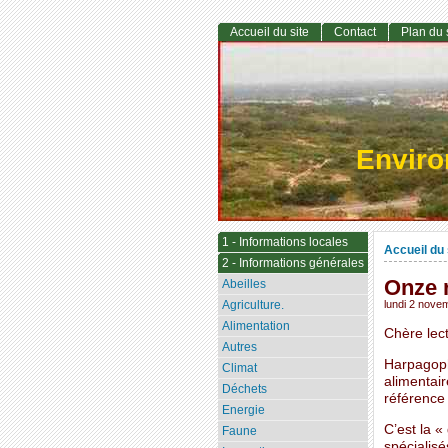
Accueil du site
Contact
Plan du 
Envir
1 - Informations locales
Accueil du 
2 - Informations générales
Onze r
Abeilles
Agriculture.
lundi 2 nove
Alimentation
Chère lect
Autres
Harpagoph
Climat
alimentair
Déchets
référence 
Energie
C’est la 
Faune
spécialisé