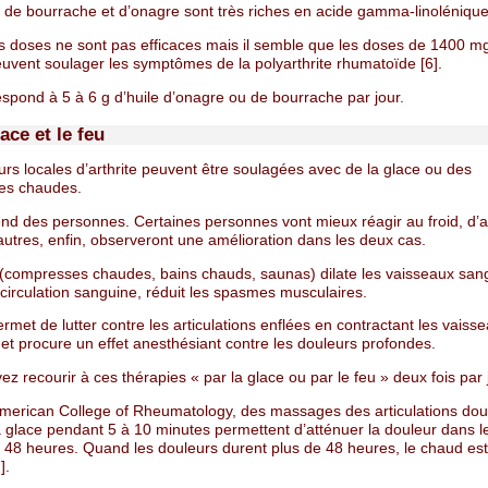
s de bourrache et d’onagre sont très riches en acide gamma-linoléniqu
es doses ne sont pas efficaces mais il semble que les doses de 1400 mg
euvent soulager les symptômes de la polyarthrite rhumatoïde [6].
spond à 5 à 6 g d’huile d’onagre ou de bourrache par jour.
lace et le feu
rs locales d’arthrite peuvent être soulagées avec de la glace ou des
es chaudes.
nd des personnes. Certaines personnes vont mieux réagir au froid, d’a
autres, enfin, observeront une amélioration dans les deux cas.
(compresses chaudes, bains chauds, saunas) dilate les vaisseaux san
 circulation sanguine, réduit les spasmes musculaires.
ermet de lutter contre les articulations enflées en contractant les vaiss
et procure un effet anesthésiant contre les douleurs profondes.
z recourir à ces thérapies « par la glace ou par le feu » deux fois par 
American College of Rheumatology, des massages des articulations do
a glace pendant 5 à 10 minutes permettent d’atténuer la douleur dans l
 48 heures. Quand les douleurs durent plus de 48 heures, le chaud est
].