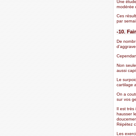
Une étude
modérée d
Ces résul
par semai
-10. Fai
De nombre
d’aggrave
Cependant,
Non seulem
aussi capi
Le surpoid
cartilage 
On a cout
sur vos ge
Il est tr
hausser le
doucement
Répétez c
Les exerc