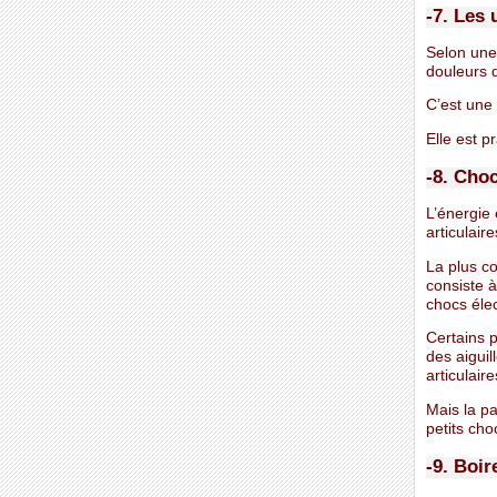
-7. Les 
Selon une 
douleurs d
C’est une 
Elle est p
-8. Choc
L’énergie 
articulair
La plus co
consiste à
chocs éle
Certains p
des aiguil
articulaire
Mais la pa
petits cho
-9. Boir