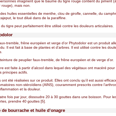
personnes imaginent que le baume du tigre rouge contient du piment (
r rouge), mais non.
t des huiles essentielles de menthe, clou de girofle, cannelle, du camph
 cajeput, le tout dilué dans de la paraffine.
u tigre peut parfaitement être utilisé contre les douleurs articulaires.
todolor
aux-tremble, frêne européen et verge d’or Phytodolor est un produit a
du. Il est fait à base de plantes et d’arbres. Il est utilisé contre les doul
s.
teinture de peuplier faux-tremble, de frêne européen et de verge d’or.
re est faite à partir d’alcool dans lequel des végétaux ont macéré pour
s principes actifs.
 ont été réalisées sur ce produit. Elles ont conclu qu’il est aussi efficac
mmatoires non-stéroïdiens (AINS), couramment prescrits contre l’arthro
inflammation et la douleur.
atre fois par jour, dissoudre 20 à 30 gouttes dans une boisson. Pour le
ortes, prendre 40 gouttes [5].
e de bourrache et huile d’onagre