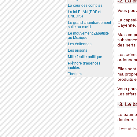
-2. La 
La cour des comptes
Vous pouv
La loi ELAN (EDF et
ENEDIS)
La capsaï
Le grand chambardement
Cayenne.
suite au covid
Le mouvement Zapatiste
Mais ce p
au Mexique
substance 
Les éoliennes
des nerfs 
Les prisons
Les crème
Mille feuille politique
ordonnan
Pléthore d’agences
inutiles
Elles sont
Thorium
ma propre
produits e
Vous pouve
Les effets
-3. Le 
Le baume 
douleurs m
Il est util