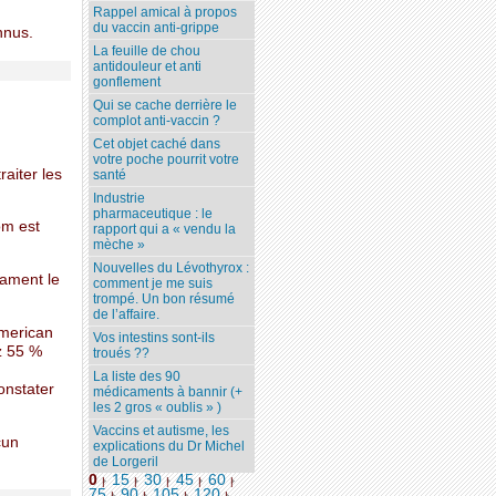
Rappel amical à propos
du vaccin anti-grippe
nnus.
La feuille de chou
antidouleur et anti
gonflement
Qui se cache derrière le
complot anti-vaccin ?
Cet objet caché dans
votre poche pourrit votre
raiter les
santé
Industrie
pharmaceutique : le
om est
rapport qui a « vendu la
mèche »
Nouvelles du Lévothyrox :
cament le
comment je me suis
trompé. Un bon résumé
de l’affaire.
American
Vos intestins sont-ils
z 55 %
troués ??
La liste des 90
onstater
médicaments à bannir (+
les 2 gros « oublis » )
Vaccins et autisme, les
cun
explications du Dr Michel
de Lorgeril
0
15
30
45
60
|
|
|
|
|
75
90
105
120
...
|
|
|
|