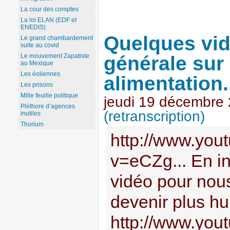
La cour des comptes
La loi ELAN (EDF et
ENEDIS)
Quelques vid
Le grand chambardement
suite au covid
générale sur
Le mouvement Zapatiste
au Mexique
Les éoliennes
alimentation.
Les prisons
Mille feuille politique
jeudi 19 décembre
Pléthore d’agences
(retranscription)
inutiles
Thorium
http://www.you
v=eCZg... En in
vidéo pour nous 
devenir plus hu
http://www.you