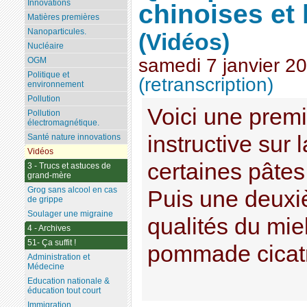
Innovations
chinoises et 
Matières premières
Nanoparticules.
(Vidéos)
Nucléaire
samedi 7 janvier 2
OGM
Politique et
(retranscription)
environnement
Pollution
Voici une premi
Pollution
électromagnétique.
instructive sur
Santé nature innovations
Vidéos
certaines pâtes
3 - Trucs et astuces de
grand-mère
Grog sans alcool en cas
Puis une deuxi
de grippe
Soulager une migraine
qualités du mie
4 - Archives
51- Ça suffit !
pommade cicatri
Administration et
Médecine
Education nationale &
éducation tout court
Immigration