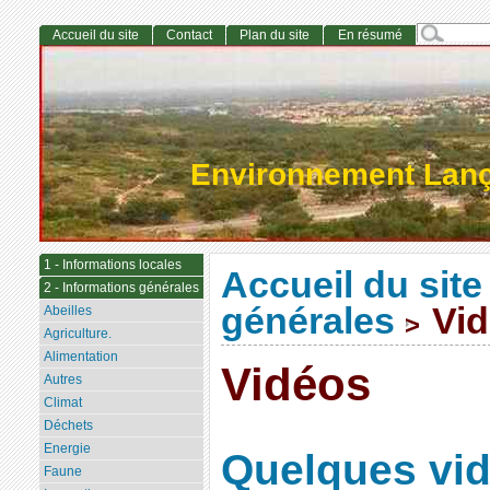
Accueil du site
Contact
Plan du site
En résumé
Environnement Lan
1 - Informations locales
Accueil du site
2 - Informations générales
générales
Vid
Abeilles
>
Agriculture.
Alimentation
Vidéos
Autres
Climat
Déchets
Energie
Quelques vid
Faune