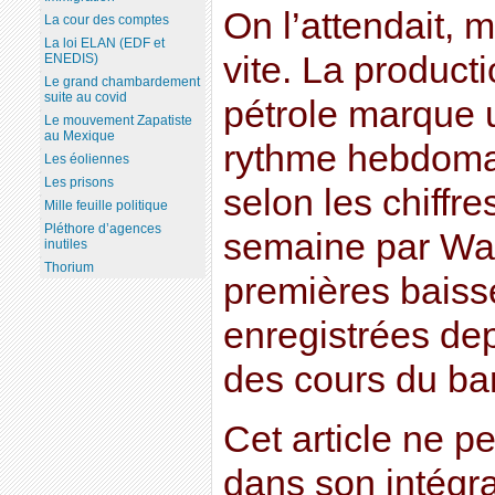
On l’attendait, m
La cour des comptes
La loi ELAN (EDF et
vite. La product
ENEDIS)
Le grand chambardement
suite au covid
pétrole marque u
Le mouvement Zapatiste
au Mexique
rythme hebdoma
Les éoliennes
Les prisons
selon les chiffre
Mille feuille politique
Pléthore d’agences
semaine par Was
inutiles
Thorium
premières baiss
enregistrées dep
des cours du bar
Cet article ne pe
dans son intégra