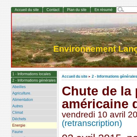
Accueil du site
Contact
Plan du site
En résumé
Environnement Lan
1 - Informations locales
Accueil du site
2 - Informations générale
>
2 - Informations générales
Chute de la
Abeilles
Agriculture.
américaine 
Alimentation
Autres
vendredi 10 avril 2
Climat
Déchets
(retranscription)
Energie
Faune