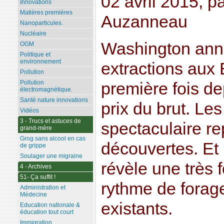
02 avril 2015, p
Innovations
Matières premières
Auzanneau
Nanoparticules.
Nucléaire
Washington ann
OGM
Politique et
environnement
extractions aux 
Pollution
Pollution
première fois de
électromagnétique.
Santé nature innovations
prix du brut. Le
Vidéos
3 - Trucs et astuces de
spectaculaire rep
grand-mère
Grog sans alcool en cas
découvertes. Et 
de grippe
Soulager une migraine
révèle une très 
4 - Archives
51- Ça suffit !
rythme de fora
Administration et
Médecine
existants.
Education nationale &
éducation tout court
Immigration