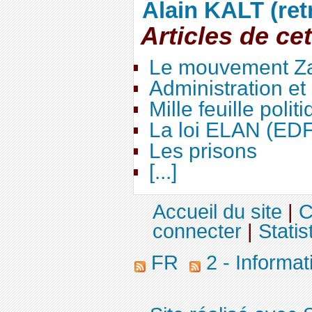
Alain KALT (ret
Articles de ce
Le mouvement Za
Administration e
Mille feuille polit
La loi ELAN (ED
Les prisons
[...]
Accueil du site
|
C
connecter
|
Statis
FR
2 - Informa