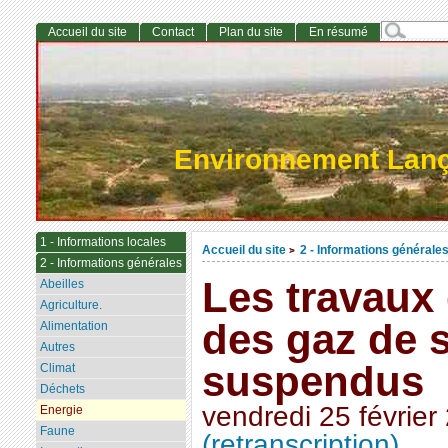
Accueil du site
Contact
Plan du site
En résumé
Environnement Lan
1 - Informations locales
Accueil du site
2 - Informations générale
>
2 - Informations générales
Les travaux 
Abeilles
Agriculture.
des gaz de 
Alimentation
Autres
suspendus
Climat
Déchets
vendredi 25 février
Energie
Faune
(retranscription)