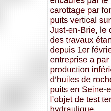
encadrés par le
carottage par f
puits vertical su
Just-en-Brie, le
des travaux étant
depuis 1er févri
entreprise a par
production infér
d’huiles de roch
puits en Seine-e
l’objet de test t
hydraulique.