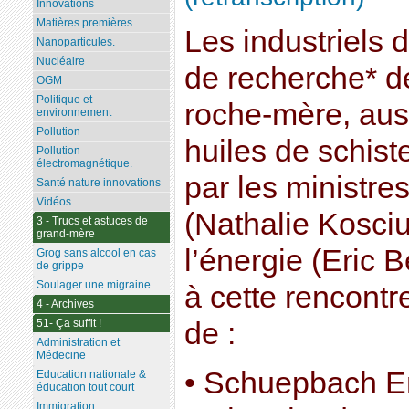
Innovations
Matières premières
Les industriels 
Nanoparticules.
Nucléaire
de recherche* d
OGM
Politique et
roche-mère, aus
environnement
Pollution
huiles de schist
Pollution
électromagnétique.
par les ministres
Santé nature innovations
Vidéos
(Nathalie Kosciu
3 - Trucs et astuces de
grand-mère
l’énergie (Eric 
Grog sans alcool en cas
de grippe
Soulager une migraine
à cette rencontr
4 - Archives
51- Ça suffit !
de :
Administration et
Médecine
• Schuepbach E
Education nationale &
éducation tout court
Immigration