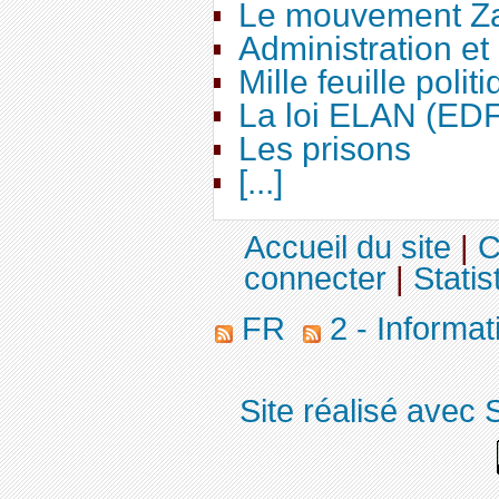
Le mouvement Za
Administration e
Mille feuille polit
La loi ELAN (ED
Les prisons
[...]
Accueil du site
|
C
connecter
|
Statis
FR
2 - Informa
Site réalisé avec 