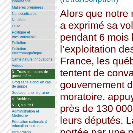
Innovations
Matières premières
Alors que notre 
Nanoparticules.
Nucléaire
a exprimé sa vo
OGM
Politique et
pendant 6 mois l
environnement
Pollution
l’exploitation d
Pollution
électromagnétique.
France, les qué
Santé nature innovations
Vidéos
tentent de conva
3 - Trucs et astuces de
grand-mère
gouvernement d
Grog sans alcool en cas
de grippe
Soulager une migraine
moratoire, appuy
4 - Archives
51- Ça suffit !
près de 130 000
Administration et
Médecine
leurs députés. 
Education nationale &
éducation tout court
portée par une 
Immigration