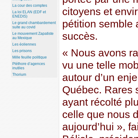
La cour des comptes
citoyens et env
La loi ELAN (EDF et
ENEDIS)
pétition semble 
Le grand chambardement
suite au covid
succès.
Le mouvement Zapatiste
au Mexique
Les éoliennes
« Nous avons ra
Les prisons
Mille feuille politique
vu une telle mob
Pléthore d’agences
inutiles
autour d’un enj
Thorium
Québec. Rares so
ayant récolté pl
celle que nous 
aujourd’hui », f