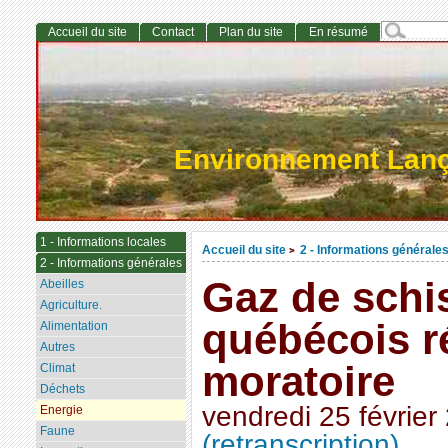
Accueil du site
Contact
Plan du site
En résumé
Environnement Lan
1 - Informations locales
Accueil du site
2 - Informations générale
>
2 - Informations générales
Gaz de schis
Abeilles
Agriculture.
québécois r
Alimentation
Autres
moratoire
Climat
Déchets
vendredi 25 février
Energie
Faune
(retranscription)