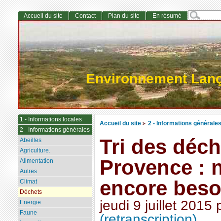
Accueil du site
Contact
Plan du site
En résumé
Environnement Lan
1 - Informations locales
Accueil du site
2 - Informations générale
>
2 - Informations générales
Tri des déc
Abeilles
Agriculture.
Provence : 
Alimentation
Autres
encore beso
Climat
Déchets
jeudi 9 juillet 2015
Energie
Faune
(retranscription)