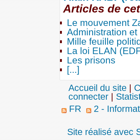
Articles de ce
Le mouvement Za
Administration e
Mille feuille polit
La loi ELAN (ED
Les prisons
[...]
Accueil du site
|
C
connecter
|
Statis
FR
2 - Informa
Site réalisé avec 