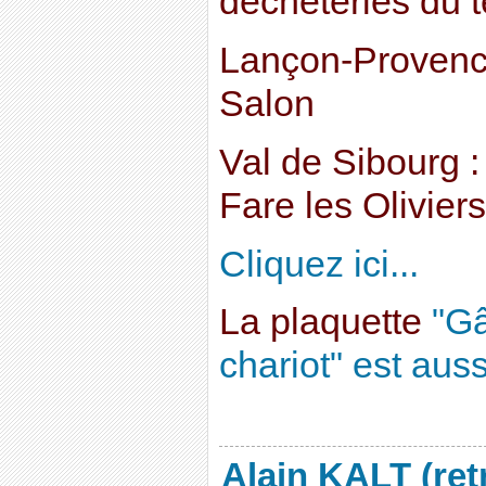
déchèteries du te
Lançon-Provence
Salon
Val de Sibourg :
Fare les Oliviers
Cliquez ici...
La plaquette
"Gâ
chariot" est auss
Alain KALT (ret