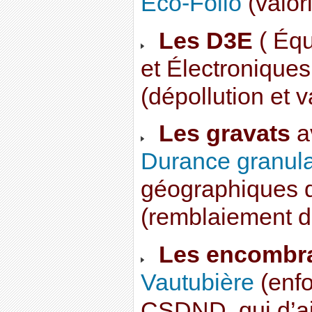
Eco-Folio
(valor
Les D3E
( Équ
et Électroniques 
(dépollution et v
Les gravats
a
Durance granula
géographiques d
(remblaiement de
Les encombr
Vautubière
(enfo
CSDND, qui d’ail