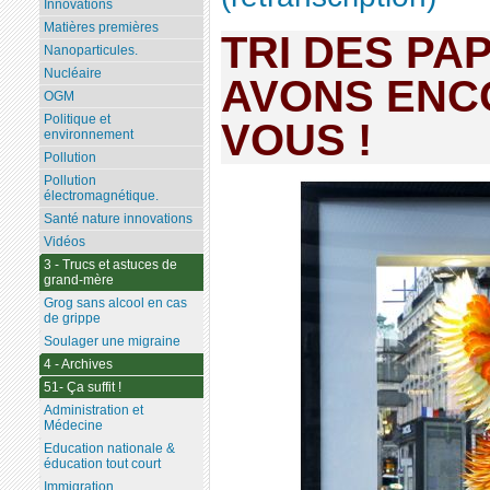
Innovations
Matières premières
TRI DES PA
Nanoparticules.
Nucléaire
AVONS ENC
OGM
Politique et
VOUS !
environnement
Pollution
Pollution
électromagnétique.
Santé nature innovations
Vidéos
3 - Trucs et astuces de
grand-mère
Grog sans alcool en cas
de grippe
Soulager une migraine
4 - Archives
51- Ça suffit !
Administration et
Médecine
Education nationale &
éducation tout court
Immigration