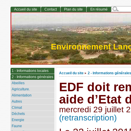
Accueil du site
Contact
Plan du site
En résumé
Environnement Lan
1 - Informations locales
Accueil du site
2 - Informations générale
>
2 - Informations générales
EDF doit re
Abeilles
Agriculture.
aide d’Etat 
Alimentation
Autres
mercredi 29 juillet 
Climat
Déchets
(retranscription)
Energie
Faune