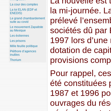
La nouvelle est
La cour des comptes
la mi-journée. L
La loi ELAN (EDF et
ENEDIS)
prélevé l’ensemb
Le grand chambardement
suite au covid
Le mouvement Zapatiste
sociétés dû par
au Mexique
Les éoliennes
1997 lors d’une 
Les prisons
Mille feuille politique
dotation de capi
Pléthore d’agences
inutiles
provisions comp
Thorium
Pour rappel, ces
été constituées p
1987 et 1996 po
ouvrages du rés