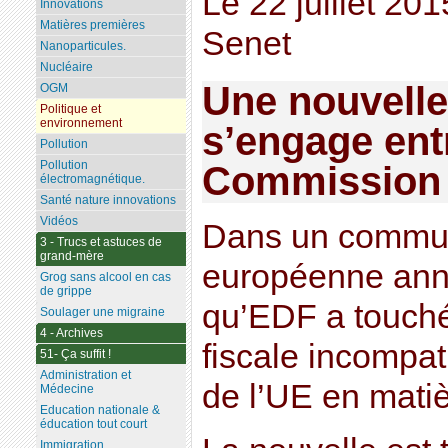
Le 22 juillet 20
Innovations
Matières premières
Senet
Nanoparticules.
Nucléaire
Une nouvelle 
OGM
Politique et
environnement
s’engage ent
Pollution
Pollution
Commission
électromagnétique.
Santé nature innovations
Vidéos
Dans un commun
3 - Trucs et astuces de
grand-mère
européenne anno
Grog sans alcool en cas
de grippe
qu’EDF a touch
Soulager une migraine
4 - Archives
fiscale incompat
51- Ça suffit !
Administration et
de l’UE en matiè
Médecine
Education nationale &
éducation tout court
Immigration