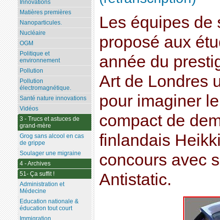
Innovations
Matières premières
Les équipes de s
Nanoparticules.
Nucléaire
proposé aux étu
OGM
Politique et
année du presti
environnement
Pollution
Art de Londres 
Pollution
électromagnétique.
pour imaginer le
Santé nature innovations
Vidéos
compact de dema
3 - Trucs et astuces de
grand-mère
finlandais Heik
Grog sans alcool en cas
de grippe
Soulager une migraine
concours avec 
4 - Archives
51- Ça suffit !
Antistatic.
Administration et
Médecine
Education nationale &
éducation tout court
Immigration