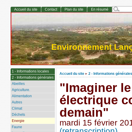
Accueil du site
Contact
Plan du site
En résumé
Environnement Lan
1 - Informations locales
Accueil du site
2 - Informations générale
>
2 - Informations générales
"Imaginer le
Abeilles
Agriculture.
électrique 
Alimentation
Autres
demain"
Climat
Déchets
mardi 15 février 20
Energie
Faune
(retranscription)