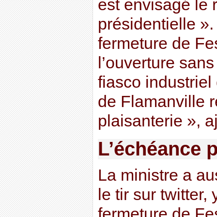
est envisagé le 
présidentielle ».
fermeture de F
l’ouverture san
fiasco industrie
de Flamanville 
plaisanterie », aj
L’échéance p
La ministre a aus
le tir sur twitter
fermeture de Fes