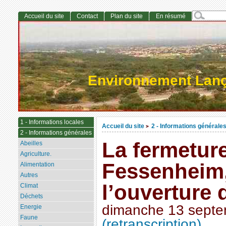
Accueil du site
Contact
Plan du site
En résumé
Environnement Lan
1 - Informations locales
Accueil du site
2 - Informations générale
>
2 - Informations générales
La fermetur
Abeilles
Agriculture.
Fessenheim,
Alimentation
Autres
l’ouverture 
Climat
Déchets
dimanche 13 sept
Energie
Faune
(retranscription)