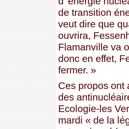
d’’énergie nucléa
de transition éne
veut dire que q
ouvrira, Fessen
Flamanville va ou
donc en effet, 
fermer. »
Ces propos ont au
des antinucléair
Ecologie-les Ver
mardi « de la lé