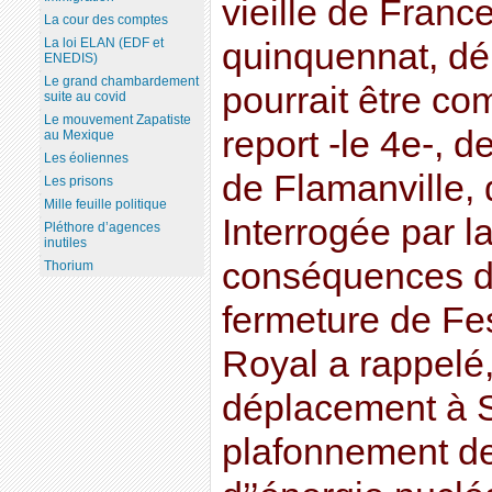
vieille de France,
La cour des comptes
La loi ELAN (EDF et
quinquennat, dé
ENEDIS)
Le grand chambardement
pourrait être co
suite au covid
Le mouvement Zapatiste
report -le 4e-, d
au Mexique
Les éoliennes
de Flamanville, 
Les prisons
Mille feuille politique
Interrogée par l
Pléthore d’agences
inutiles
conséquences de
Thorium
fermeture de F
Royal a rappelé,
déplacement à S
plafonnement de