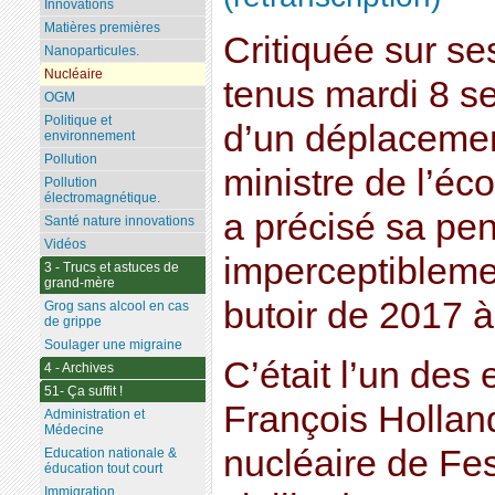
Innovations
Matières premières
Critiquée sur s
Nanoparticules.
Nucléaire
tenus mardi 8 
OGM
Politique et
d’un déplacemen
environnement
Pollution
ministre de l’é
Pollution
électromagnétique.
a précisé sa pen
Santé nature innovations
Vidéos
imperceptiblemen
3 - Trucs et astuces de
grand-mère
butoir de 2017 
Grog sans alcool en cas
de grippe
Soulager une migraine
C’était l’un de
4 - Archives
51- Ça suffit !
François Holland
Administration et
Médecine
nucléaire de Fe
Education nationale &
éducation tout court
Immigration