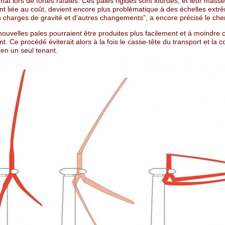
ât lors de fortes rafales. Ces pales rigides sont lourdes, et leur masse
nt liée au coût, devient encore plus problématique à des échelles extr
s charges de gravité et d’autres changements", a encore précisé le che
 nouvelles pales pourraient être produites plus facilement et à moindre 
. Ce procédé éviterait alors à la fois le casse-tête du transport et la 
en un seul tenant.