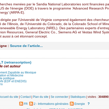
cherches menées par le Sandia National Laboratories sont financées pa
 US de l’énergie (DOE) à travers le programme ’Advanced Research Pr
ergy’ (ARPA-E).
e dirigée par l’Université de Virginie comprend également des chercheu
té de l’Illinois, de l’Université du Colorado, de la Colorado School of Min
Renewable Energy Laboratory (NREL). Des partenaires experts d’entrep
ion Resources, General Electric Co., Siemens AG et Vestas Wind Sys
t aussi à cet étonnant concept.
ligne :
Source de l’article...
T (retranscription)
de cet auteur
ment Zapatiste au Mexique
ation et Médecine
lle politique
LAN (EDF et ENEDIS)
ns
Accueil du site
|
Contact
|
Plan du site
|
Se connecter
|
Statistiques
|
visites :
304890
?
FR
2 - Informations générales
Energie