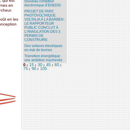
, qui est
nouveau compteur
êmes en
électronique d’ENEDIS
rcheur.
PROJET DE PARC
PHOTOVOLTAÏQUE
coût en les
VOLTALIA À LA BARBEN :
LE RAPPORTEUR
conception
PUBLIC CONCLUT À
L’ANNULATION DES 3
PERMIS DE
CONSTRUIRE
Des voitures électriques
en mal de bornes
Transition énergétique :
une ambition inachevée
0
15
30
45
60
|
|
|
|
|
75
90
105
|
|