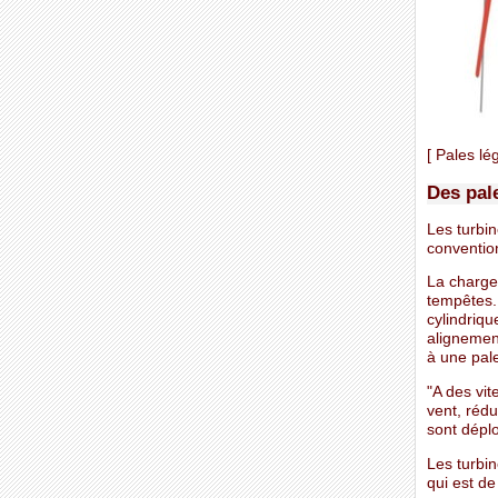
[ Pales lé
Des pal
Les turbin
convention
La charge 
tempêtes.
cylindriqu
alignemen
à une pale
"A des vit
vent, rédu
sont déplo
Les turbin
qui est de