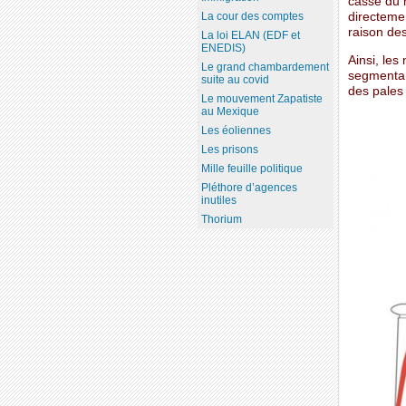
casse du m
directeme
La cour des comptes
raison de
La loi ELAN (EDF et
ENEDIS)
Ainsi, les
Le grand chambardement
segmentant
suite au covid
des pales 
Le mouvement Zapatiste
au Mexique
Les éoliennes
Les prisons
Mille feuille politique
Pléthore d’agences
inutiles
Thorium