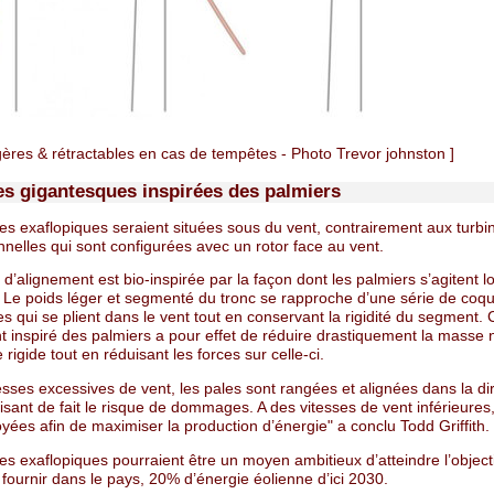
gères & rétractables en cas de tempêtes - Photo Trevor johnston ]
es gigantesques inspirées des palmiers
es exaflopiques seraient situées sous du vent, contrairement aux turbi
nelles qui sont configurées avec un rotor face au vent.
d’alignement est bio-inspirée par la façon dont les palmiers s’agitent l
 Le poids léger et segmenté du tronc se rapproche d’une série de coq
es qui se plient dans le vent tout en conservant la rigidité du segment. 
t inspiré des palmiers a pour effet de réduire drastiquement la masse 
 rigide tout en réduisant les forces sur celle-ci.
esses excessives de vent, les pales sont rangées et alignées dans la di
isant de fait le risque de dommages. A des vitesses de vent inférieures,
yées afin de maximiser la production d’énergie" a conclu Todd Griffith.
es exaflopiques pourraient être un moyen ambitieux d’atteindre l’objec
 fournir dans le pays, 20% d’énergie éolienne d’ici 2030.