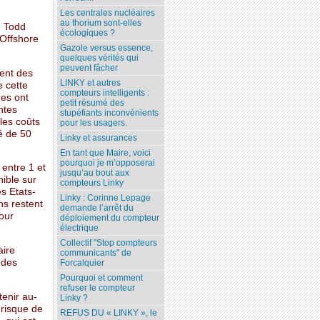
Les centrales nucléaires
au thorium sont-elles
é Todd
écologiques ?
 Offshore
Gazole versus essence,
quelques vérités qui
peuvent fâcher
ient des
LINKY et autres
e cette
compteurs intelligents :
des ont
petit résumé des
ntes
stupéfiants inconvénients
 les coûts
pour les usagers.
é de 50
Linky et assurances
En tant que Maire, voici
pourquoi je m’opposerai
entre 1 et
jusqu’au bout aux
ible sur
compteurs Linky
s Etats-
Linky : Corinne Lepage
ns restent
demande l’arrêt du
our
déploiement du compteur
électrique
Collectif "Stop compteurs
aire
communicants" de
ndes
Forcalquier
Pourquoi et comment
refuser le compteur
tenir au-
Linky ?
 risque de
REFUS DU « LINKY », le