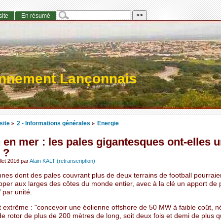
site
En résumé
onnement Lançonnais
site
2 - Informations générales
Energie
>
>
 en mer : les pales gigantesques ont-elles 
 ?
llet 2016
par
Alain KALT (retranscription)
nes dont des pales couvrant plus de deux terrains de football pourraie
pper aux larges des côtes du monde entier, avec à la clé un apport de
par unité.
t extrême : "concevoir une éolienne offshore de 50 MW à faible coût, n
e rotor de plus de 200 mètres de long, soit deux fois et demi de plus 