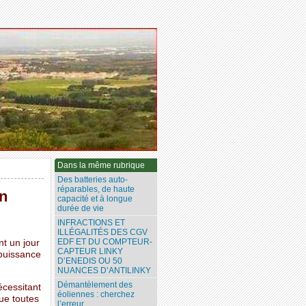
Dans la même rubrique
Des batteries auto-
réparables, de haute
un
capacité et à longue
durée de vie
INFRACTIONS ET
ILLÉGALITÉS DES CGV
EDF ET DU COMPTEUR-
nt un jour
CAPTEUR LINKY
 puissance
D’ENEDIS OU 50
NUANCES D’ANTILINKY
Démantèlement des
écessitant
éoliennes : cherchez
que toutes
l’erreur...