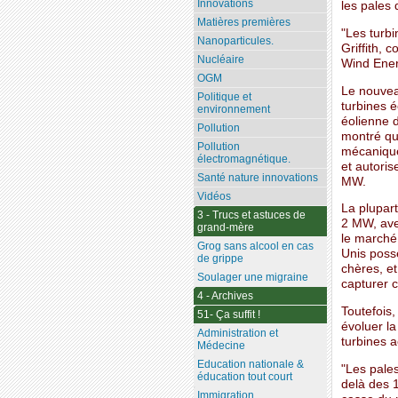
Innovations
les pales 
Matières premières
"Les turbi
Nanoparticules.
Griffith, 
Nucléaire
Wind Ener
OGM
Le nouvea
Politique et
turbines é
environnement
éolienne 
Pollution
montré qu
Pollution
mécaniques
électromagnétique.
et autoris
Santé nature innovations
MW.
Vidéos
La plupar
3 - Trucs et astuces de
2 MW, ave
grand-mère
le marché 
Grog sans alcool en cas
Unis possè
de grippe
chères, e
Soulager une migraine
capturer c
4 - Archives
Toutefois
51- Ça suffit !
évoluer la
Administration et
turbines a
Médecine
Education nationale &
"Les pales
éducation tout court
delà des 1
Immigration