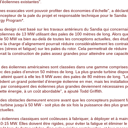
d’éoliennes existantes".
nes exascales vont pouvoir profiter des économies d’échelle", a déclar
concepteur de la pale du projet et responsable technique pour le Sandia
gy Program*.
u design s’est basé sur les travaux antérieurs du Sandia qui concerna
oliennes de 13 MW utilisant des pales de 100 mètres de long. Alors qu
de 50 MW va bien au-delà de toutes les conceptions actuelles, des étu
e la charge d’alignement pourrait réduire considérablement les contrai
 (stress et fatigue) sur les pales du rotor. Cela permettrait de réduire
erait la construction de pales assez grandes pour atteindre une capacit
t des éoliennes américaines sont classées dans une gamme comprises 
c des pales d’environ 50 mètres de long. La plus grande turbine dispon
atteint quant à elle les 8 MW avec des pales de 80 mètres de long. "Le
dent un grand potentiel d’énergie éolienne en mer, mais les installatio
t par conséquent des éoliennes plus grandes deviennent nécessaires p
ette énergie, à un coût abordable", a ajouté Todd Griffith.
, des obstacles demeurent encore avant que les concepteurs puissent f
 turbine jusqu’à 50 MW - soit plus de six fois la puissance des plus gra
ctuelles.
 éoliennes classiques sont coûteuses à fabriquer, à déployer et à main
0-15 MW. Elles doivent être rigides, pour éviter la fatigue et éliminer le