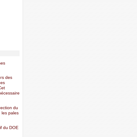
nes
ors des
ues
Cet
nécessaire
rection du
 les pales
tif du DOE