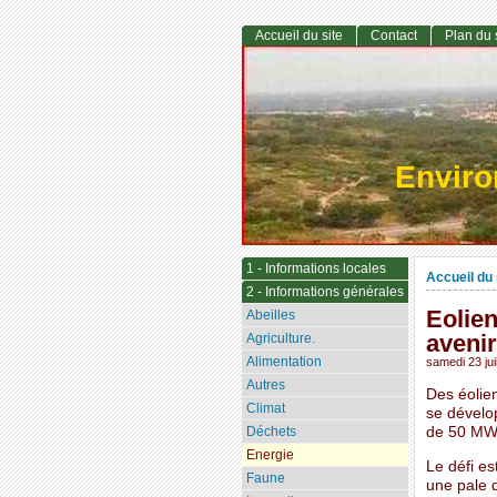
Accueil du site
Contact
Plan du 
Envir
1 - Informations locales
Accueil du 
2 - Informations générales
Eolien
Abeilles
avenir
Agriculture.
Alimentation
samedi 23 jui
Autres
Des éolien
Climat
se dévelo
Déchets
de 50 MW 
Energie
Le défi es
Faune
une pale d