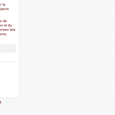
r le
ojects
rs de
es et du
rises tels
tems
1