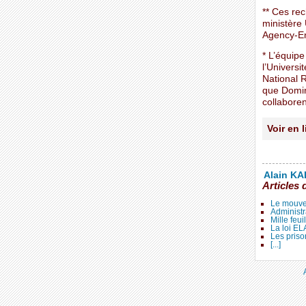
** Ces re
ministère
Agency-En
* L’équip
l’Universi
National 
que Domin
collaboren
Voir en 
Alain KAL
Articles 
Le mouve
Administr
Mille feui
La loi E
Les priso
[...]