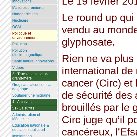
Le 19 février 2
Innovations
Matières premières
Le round up qui e
Nanoparticules.
Nucléaire
vendu au monde
OGM
Politique et
environnement
glyphosate.
Pollution
Pollution
électromagnétique.
Rien ne va plus 
Santé nature innovations
international de
Vidéos
3 - Trucs et astuces de
grand-mère
cancer (Circ) et
Grog sans alcool en cas
de grippe
de sécurité des 
Soulager une migraine
4 - Archives
brouillés par le 
51- Ça suffit !
Administration et
Circ juge qu’il 
Médecine
Education nationale &
cancéreux, l’Efs
éducation tout court
Immigration