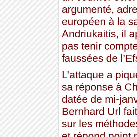
argumenté, adr
européen à la s
Andriukaitis, il 
pas tenir compt
faussées de l’Ef
L’attaque a piqué
sa réponse à Chr
datée de mi-janv
Bernhard Url fai
sur les méthodes
et répond point 