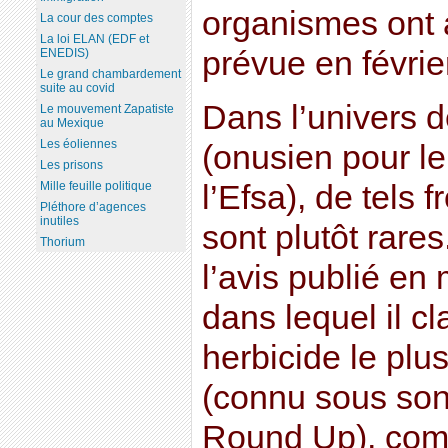
organismes ont 
La cour des comptes
La loi ELAN (EDF et
prévue en févrie
ENEDIS)
Le grand chambardement
suite au covid
Dans l’univers 
Le mouvement Zapatiste
au Mexique
Les éoliennes
(onusien pour le
Les prisons
l’Efsa), de tels 
Mille feuille politique
Pléthore d’agences
inutiles
sont plutôt rares
Thorium
l’avis publié en
dans lequel il cl
herbicide le pl
(connu sous so
Round Up), co