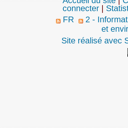
Accueil du site
|
C
connecter
|
Statis
FR
2 - Informa
et env
Site réalisé avec 