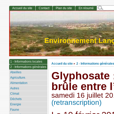
Accueil du site
Contact
Plan du site
En résumé
Environnement Lan
1 - Informations locales
Accueil du site
2 - Informations générale
>
2 - Informations générales
Glyphosate :
Abeilles
Agriculture.
brûle entre l
Alimentation
Autres
samedi 16 juillet 2
Climat
Déchets
(retranscription)
Energie
Faune