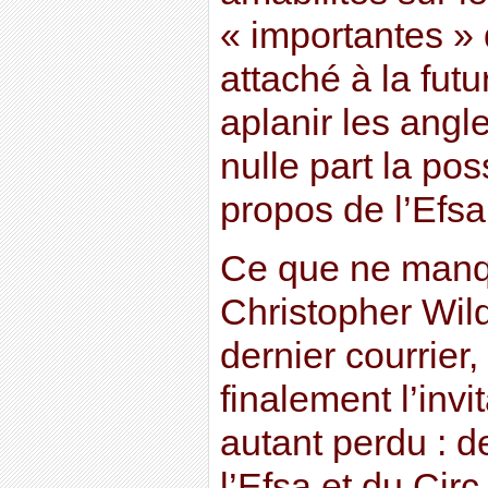
« importantes » d
attaché à la fut
aplanir les angl
nulle part la poss
propos de l’Efsa
Ce que ne manq
Christopher Wil
dernier courrier,
finalement l’invi
autant perdu : d
l’Efsa et du Circ